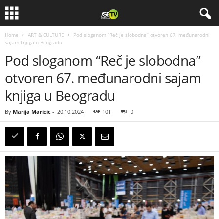
Home
ART & CULTURE
Pod sloganom “Reč je slobodna” otvoren 67. međunarodni
sajam knjiga u Beogradu
Pod sloganom “Reč je slobodna”
otvoren 67. međunarodni sajam
knjiga u Beogradu
By
Marija Maricic
-
20.10.2024
101
0