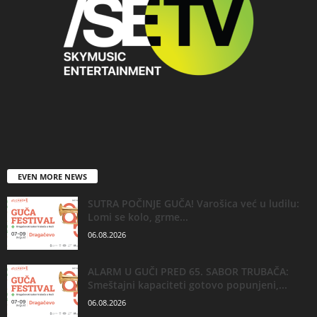
EVEN MORE NEWS
SUTRA POČINJE GUČA! Varošica već u ludilu:
Lomi se kolo, grme...
06.08.2026
ALARM U GUČI PRED 65. SABOR TRUBAČA:
Smeštajni kapaciteti gotovo popunjeni,...
06.08.2026