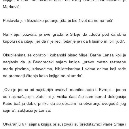
Marković.
Postavila je i filozofsko putanje „šta bi bio život da nema reči“.
Na kraju, pozvala je sve građane Srbije da „dođu pod čarobnu
kupolu i da čitaju, jer da nije reči, pitanje je i da li bismo mi bili ljudi“.
Okupljenima se obratio i kubanski pisac Migel Barne Lansa koji je
naglasio da je Beogradski sajam knjiga „pravo mesto razmene
među piscima, izdavačima, bibliotekarima i svima onima koji rade
na promociji čitanja kako knjiga ne bi umrla“.
„Ovo je jedna od najstarijih ovakvih manifestacija u Evropi. I jedna
od najznačajnijih. Zato mi je velika čast što sam ispred delegacije
Kube baš ja dobio priliku da se obratim na otvaranju ovogodišnjeg
sajma“, zaključio je Lansa.
Otvaranju 67. sajma knjiga prisustovali su predstavnici vlade Srbije i