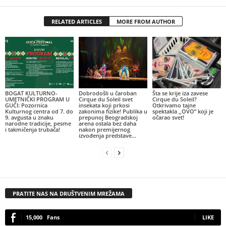
RELATED ARTICLES
MORE FROM AUTHOR
BOGAT KULTURNO-
Dobrodošli u čaroban
Šta se krije iza zavese
UMETNIČKI PROGRAM U
Cirque du Soleil svet
Cirque du Soleil?
GUČI: Pozornica
insekata koji prkosi
Otkrivamo tajne
Kulturnog centra od 7. do
zakonima fizike! Publika u
spektakla ,,OVO” koji je
9. avgusta u znaku
prepunoj Beogradskoj
očarao svet!
narodne tradicije, pesme
arena ostala bez daha
i takmičenja trubača!
nakon premijernog
izvođenja predstave...
PRATITE NAS NA DRUŠTVENIM MREŽAMA
15,000
Fans
LIKE