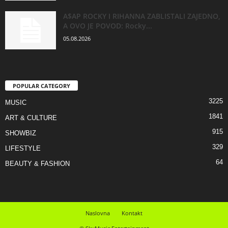
A$AP ROCKY I RIHANNA ZABLISTALI ZAJEDNO,
A OVO JE POVOD: Rocky...
05.08.2026
POPULAR CATEGORY
3225
MUSIC
1841
ART & CULTURE
915
SHOWBIZ
329
LIFESTYLE
64
BEAUTY & FASHION
Naslovna
Kontakt