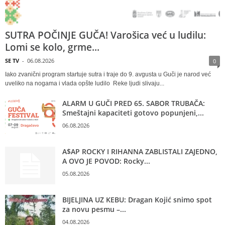
SUTRA POČINJE GUČA! Varošica već u ludilu:
Lomi se kolo, grme...
SE TV
-
06.08.2026
0
Iako zvanični program startuje sutra i traje do 9. avgusta u Guči je narod već
uveliko na nogama i vlada opšte ludilo Reke ljudi slivaju...
ALARM U GUČI PRED 65. SABOR TRUBAČA:
Smeštajni kapaciteti gotovo popunjeni,...
06.08.2026
A$AP ROCKY I RIHANNA ZABLISTALI ZAJEDNO,
A OVO JE POVOD: Rocky...
05.08.2026
BIJELJINA UZ KEBU: Dragan Kojić snimo spot
za novu pesmu –...
04.08.2026