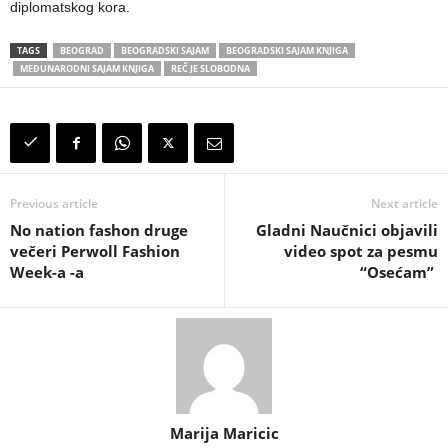
diplomatskog kora.
TAGS
BEOGRAD
BEOGRADSKI SAJAM
BEOGRADSKI SAJAM KNJIGA
MEĐUNARODNI SAJAM KNJIGA
REČ JE SLOBODNA
Previous article
Next article
No nation fashon druge
Gladni Naučnici objavili
večeri Perwoll Fashion
video spot za pesmu
Week-a -a
“Osećam”
Marija Maricic