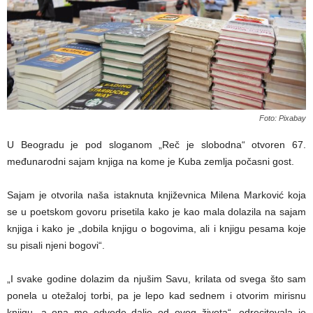
Foto: Pixabay
U Beogradu je pod sloganom „Reč je slobodna“ otvoren 67.
međunarodni sajam knjiga na kome je Kuba zemlja počasni gost.
Sajam je otvorila naša istaknuta književnica Milena Marković koja
se u poetskom govoru prisetila kako je kao mala dolazila na sajam
knjiga i kako je „dobila knjigu o bogovima, ali i knjigu pesama koje
su pisali njeni bogovi“.
„I svake godine dolazim da njušim Savu, krilata od svega što sam
ponela u otežaloj torbi, pa je lepo kad sednem i otvorim mirisnu
knjigu, a ona me odvede dalje od ovog života“, odrecitovala je