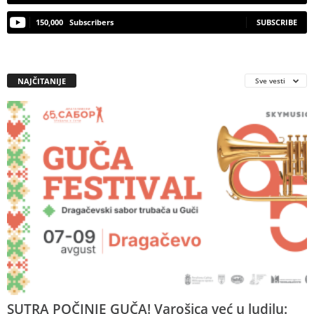
150,000
Subscribers
SUBSCRIBE
NAJČITANIJE
Sve vesti
SUTRA POČINJE GUČA! Varošica već u ludilu: