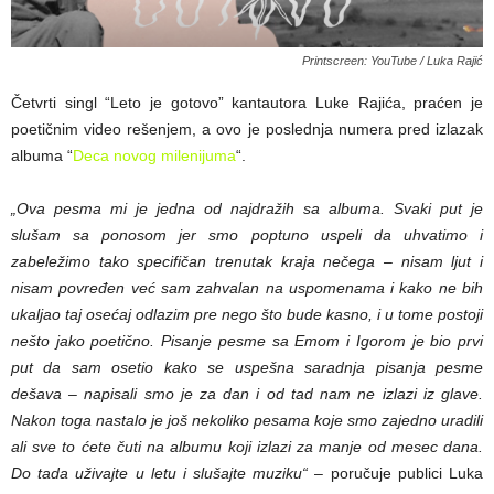
Printscreen: YouTube / Luka Rajić
Četvrti singl “Leto je gotovo” kantautora Luke Rajića, praćen je
poetičnim video rešenjem, a ovo je poslednja numera pred izlazak
albuma “
Deca novog milenijuma
“.
„Ova pesma mi je jedna od najdražih sa albuma. Svaki put je
slušam sa ponosom jer smo poptuno uspeli da uhvatimo i
zabeležimo tako specifičan trenutak kraja nečega – nisam ljut i
nisam povređen već sam zahvalan na uspomenama i kako ne bih
ukaljao taj osećaj odlazim pre nego što bude kasno, i u tome postoji
nešto jako poetično. Pisanje pesme sa Emom i Igorom je bio prvi
put da sam osetio kako se uspešna saradnja pisanja pesme
dešava – napisali smo je za dan i od tad nam ne izlazi iz glave.
Nakon toga nastalo je još nekoliko pesama koje smo zajedno uradili
ali sve to ćete čuti na albumu koji izlazi za manje od mesec dana.
Do tada uživajte u letu i slušajte muziku“
– poručuje publici Luka