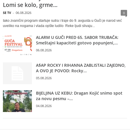
Lomi se kolo, grme...
SE TV
-
06.08.2026
0
Iako zvanični program startuje sutra i traje do 9. avgusta u Guči je narod već
uveliko na nogama i vlada opšte ludilo Reke ljudi slivaju...
ALARM U GUČI PRED 65. SABOR TRUBAČA:
Smeštajni kapaciteti gotovo popunjeni,...
06.08.2026
A$AP ROCKY I RIHANNA ZABLISTALI ZAJEDNO,
A OVO JE POVOD: Rocky...
05.08.2026
BIJELJINA UZ KEBU: Dragan Kojić snimo spot
za novu pesmu –...
04.08.2026