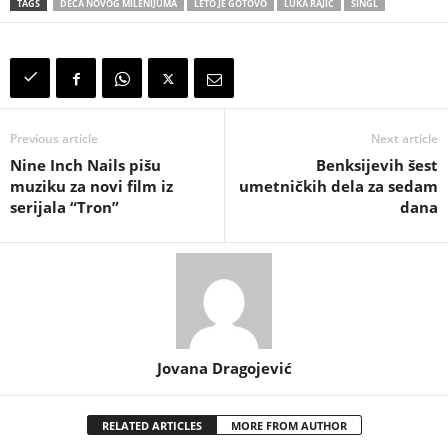
TAGS
DECA NOVOG MILENIJUMA
LETO JE GOTOVO
LUKA RAJIĆ
SINGL
Previous article
Next article
Nine Inch Nails pišu
Benksijevih šest
muziku za novi film iz
umetničkih dela za sedam
serijala “Tron”
dana
Jovana Dragojević
RELATED ARTICLES
MORE FROM AUTHOR