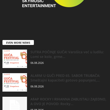
EVEN MORE NEWS
SUTRA POČINJE GUČA! Varošica već u ludilu:
Lomi se kolo, grme...
06.08.2026
ALARM U GUČI PRED 65. SABOR TRUBAČA:
Smeštajni kapaciteti gotovo popunjeni,...
06.08.2026
A$AP ROCKY I RIHANNA ZABLISTALI ZAJEDNO,
A OVO JE POVOD: Rocky...
05.08.2026