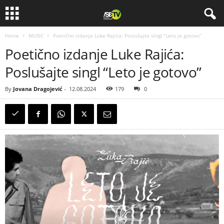
Home
MUSIC
Poetično izdanje Luke Rajića: Poslušajte singl “Leto je gotovo”
Poetično izdanje Luke Rajića:
Poslušajte singl “Leto je gotovo”
By
Jovana Dragojević
-
12.08.2024
179
0