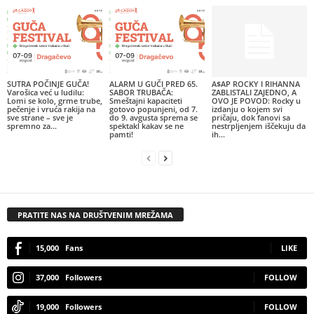
SUTRA POČINJE GUČA!
ALARM U GUČI PRED 65.
A$AP ROCKY I RIHANNA
Varošica već u ludilu:
SABOR TRUBAČA:
ZABLISTALI ZAJEDNO, A
Lomi se kolo, grme trube,
Smeštajni kapaciteti
OVO JE POVOD: Rocky u
pečenje i vruća rakija na
gotovo popunjeni, od 7.
izdanju o kojem svi
sve strane – sve je
do 9. avgusta sprema se
pričaju, dok fanovi sa
spremno za...
spektakl kakav se ne
nestrpljenjem iščekuju da
pamti!
ih...
PRATITE NAS NA DRUŠTVENIM MREŽAMA
15,000
Fans
LIKE
37,000
Followers
FOLLOW
19,000
Followers
FOLLOW