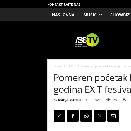
KONTAKTIRAJTE NAS
NASLOVNA
MUSIC
SHOWBIZ
/
S
E
T
V
Home
MUSIC
Pomeren početak kampanje povodom
Pomeren početak
godina EXIT festiva
By
Marija Maricic
-
02.11.2024
130
0