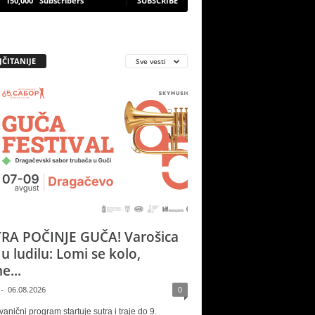
150,000
Subscribers
SUBSCRIBE
JČITANIJE
Sve vesti
RA POČINJE GUČA! Varošica
 u ludilu: Lomi se kolo,
e...
-
06.08.2026
0
vanični program startuje sutra i traje do 9.