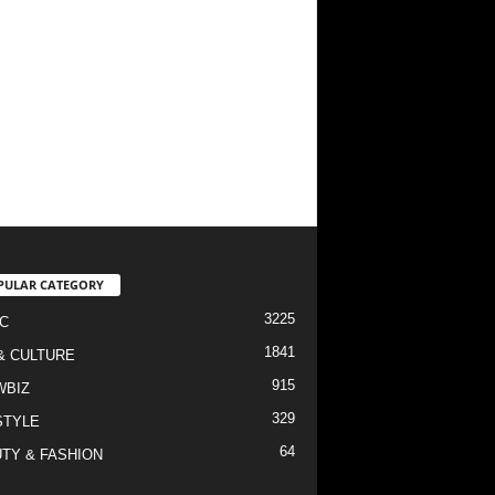
PULAR CATEGORY
3225
C
1841
& CULTURE
915
WBIZ
329
STYLE
64
TY & FASHION