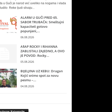
ta u Guči je narod već uveliko na nogama i vlada
ludilo Reke ljudi slivaju...
ALARM U GUČI PRED 65.
SABOR TRUBAČA: Smeštajni
kapaciteti gotovo
popunjeni,...
06.08.2026
A$AP ROCKY I RIHANNA
ZABLISTALI ZAJEDNO, A OVO
JE POVOD: Rocky...
05.08.2026
BIJELJINA UZ KEBU: Dragan
Kojić snimo spot za novu
pesmu –...
04.08.2026
ularne Kategorije