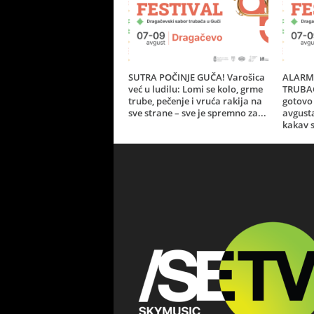
SUTRA POČINJE GUČA! Varošica
ALARM 
već u ludilu: Lomi se kolo, grme
TRUBAČ
trube, pečenje i vruća rakija na
gotovo 
sve strane – sve je spremno za...
avgust
kakav s