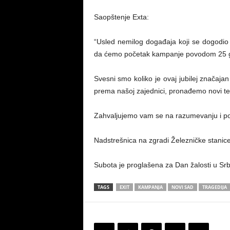
Saopštenje Exta:
“Usled nemilog događaja koji se dogodi
da ćemo početak kampanje povodom 25 god
Svesni smo koliko je ovaj jubilej značaja
prema našoj zajednici, pronađemo novi te
Zahvaljujemo vam se na razumevanju i podr
Nadstrešnica na zgradi Železničke stanice 
Subota je proglašena za Dan žalosti u Srb
TAGS
EXIT
KAMPANJA
NOVI SAD
TRAGEDIJA