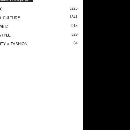
3225
IC
1841
& CULTURE
915
WBIZ
329
STYLE
64
TY & FASHION