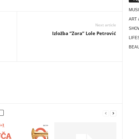
MUS
ART 
Next article
SHO
Izložba “Zora” Lole Petrović
LIFE
BEAU