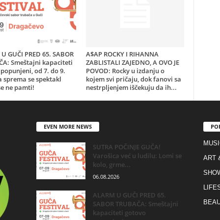
U GUČI PRED 65. SABOR
A$AP ROCKY I RIHANNA
A: Smeštajni kapaciteti
ZABLISTALI ZAJEDNO, A OVO JE
popunjeni, od 7. do 9.
POVOD: Rocky u izdanju o
a sprema se spektakl
kojem svi pričaju, dok fanovi sa
e ne pamti!
nestrpljenjem iščekuju da ih...
EVEN MORE NEWS
PO
MUSI
SUTRA POČINJE GUČA!
Varošica već u ludilu: Lomi se
ART 
kolo, grme...
SHO
06.08.2026
LIFE
ALARM U GUČI PRED 65.
BEAU
SABOR TRUBAČA: Smeštajni
kapaciteti gotovo