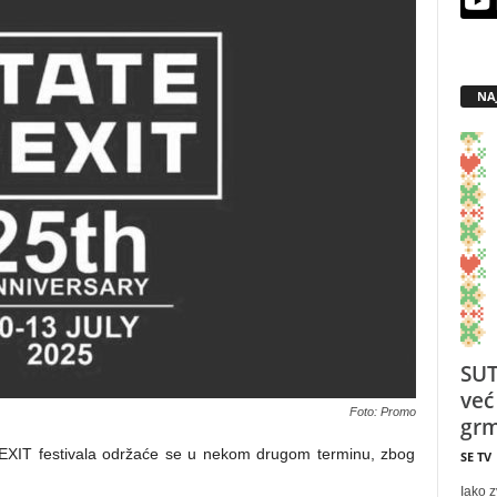
NA
SUT
već
Foto: Promo
grm
XIT festivala održaće se u nekom drugom terminu, zbog
SE TV
Iako z