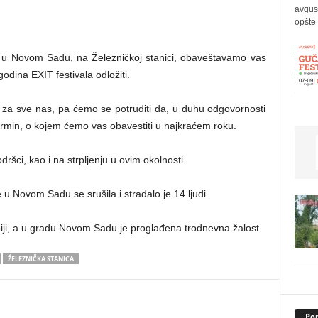
avgus
opšte 
o u Novom Sadu, na Železničkoj stanici, obaveštavamo vas
ina EXIT festivala odložiti.
n za sve nas, pa ćemo se potruditi da, u duhu odgovornosti
rmin, o kojem ćemo vas obavestiti u najkraćem roku.
šci, kao i na strpljenju u ovim okolnosti.
u Novom Sadu se srušila i stradalo je 14 ljudi.
iji, a u gradu Novom Sadu je proglađena trodnevna žalost.
ŽELEZNIČKA STANICA
Pop