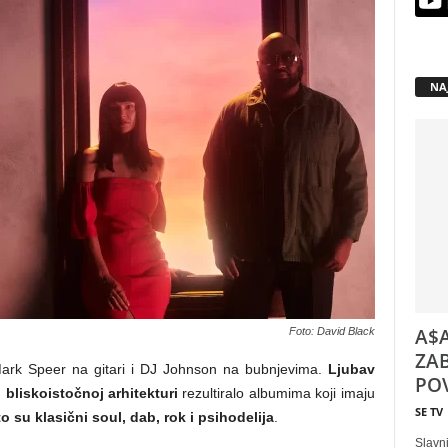
NA
A$A
Foto: David Black
ZAB
rk Speer na gitari i DJ Johnson na bubnjevima.
Ljubav
POV
bliskoistočnoj arhitekturi
rezultiralo albumima koji imaju
SE TV
o su klasični soul, dab, rok i psihodelija
.
Slavni