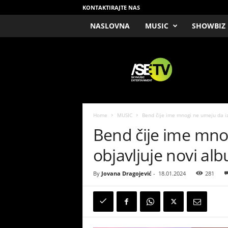
KONTAKTIRAJTE NAS
NASLOVNA
MUSIC
SHOWBIZ
/
S
E
T
V
Home
MUSIC
Bend čije ime mnogi ne umeju da izg
Bend čije ime mno
objavljuje novi alb
By
Jovana Dragojević
-
18.01.2024
281