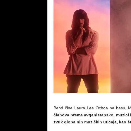
Bend čine Laura Lee Ochoa na basu, Ma
članova prema avganistanskoj muzici i 
zvuk globalnih muzičkih uticaja, kao št