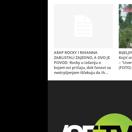
A$AP ROCKY I RIHANNA
BIJELJ
ZABLISTALI ZAJEDNO, A OVO JE
Kojić 
POVOD: Rocky u izdanju o
– “Uver
kojem svi pričaju, dok fanovi sa
(FOTO)
nestrpljenjem iščekuju da ih...