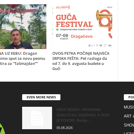
INA UZ KEBU: Dragan
OVOG PETKA POČINJE NAJVEĆA
snimo spot za novu pesmu
SRPSKA FEŠTA: Pet razloga da
tira za “Tašmajdan””
od 7. do 9. avgusta budete u
Guči
EVEN MORE NEWS
PO
MUSI
A$AP ROCKY I RIHANNA
ZABLISTALI ZAJEDNO, A OVO
ART 
JE POVOD: Rocky...
SHO
05.08.2026