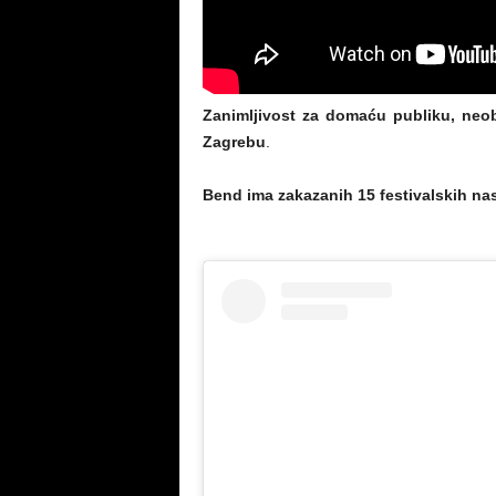
Zanimljivost za domaću publiku, neo
Zagrebu
.
Bend ima zakazanih 15 festivalskih na