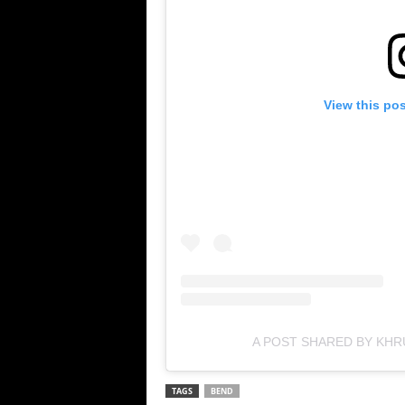
View this po
A POST SHARED BY KH
TAGS
BEND