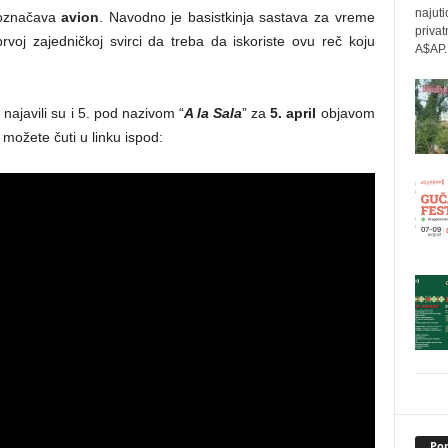
najuti
označava
avion
. Navodno je basistkinja sastava za vreme
privat
rvoj zajedničkoj svirci da treba da iskoriste ovu reč koju
A$AP..
najavili su i 5. pod nazivom “
A la Sala
” za
5. april
objavom
i možete čuti u linku ispod:
Pop