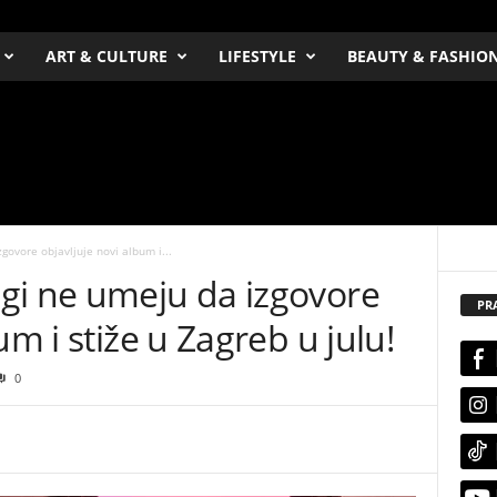
ART & CULTURE
LIFESTYLE
BEAUTY & FASHIO
ovore objavljuje novi album i...
gi ne umeju da izgovore
PR
um i stiže u Zagreb u julu!
0