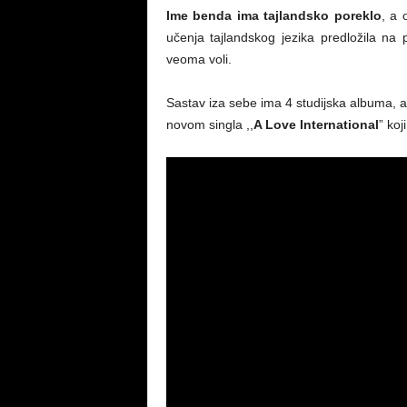
Ime benda ima tajlandsko poreklo
, a 
učenja tajlandskog jezika predložila na p
veoma voli.
Sastav iza sebe ima 4 studijska albuma, a 
novom singla ,,
A Love International
” koj