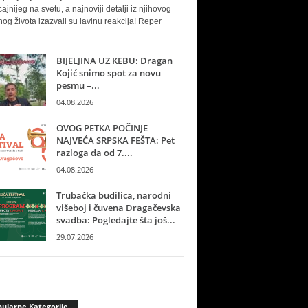
cajnijeg na svetu, a najnoviji detalji iz njihovog
nog života izazvali su lavinu reakcija! Reper
.
BIJELJINA UZ KEBU: Dragan
Kojić snimo spot za novu
pesmu –...
04.08.2026
OVOG PETKA POČINJE
NAJVEĆA SRPSKA FEŠTA: Pet
razloga da od 7....
04.08.2026
Trubačka budilica, narodni
višeboj i čuvena Dragačevska
svadba: Pogledajte šta još...
29.07.2026
ularne Kategorije