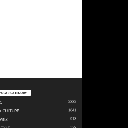
PULAR CATEGORY
3223
C
1841
& CULTURE
913
WBIZ
329