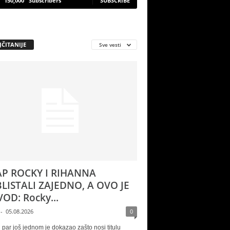
150,000
Subscribers
SUBSCRIBE
JČITANIJE
Sve vesti
P ROCKY I RIHANNA
LISTALI ZAJEDNO, A OVO JE
OD: Rocky...
-
05.08.2026
0
 par još jednom je dokazao zašto nosi titulu