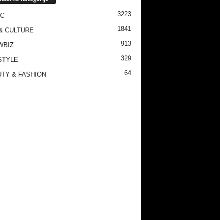
3223
IC
1841
& CULTURE
913
WBIZ
329
STYLE
64
TY & FASHION