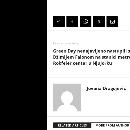
Previous article
Green Day nenajavljeno nastupili 
Džimijem Falonom na stanici metr
Rokfeler centar u Njujorku
Jovana Dragojević
RELATED ARTICLES
MORE FROM AUTHOR