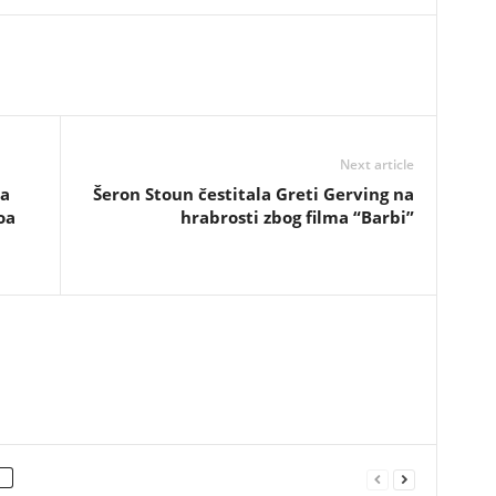
Next article
sa
Šeron Stoun čestitala Greti Gerving na
oa
hrabrosti zbog filma “Barbi”