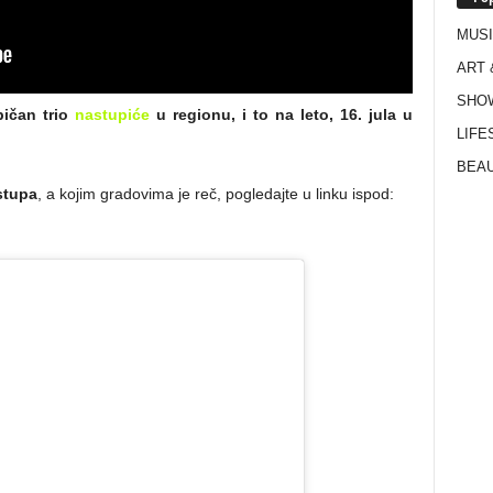
MUS
ART 
SHO
bičan trio
nastupiće
u regionu, i to na leto, 16. jula u
LIFE
BEAU
stupa
, a kojim gradovima je reč, pogledajte u linku ispod: