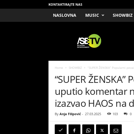
KONTAKTIRAJTE NAS
NASLOVNA
MUSIC
SHOWBIZ
/
S
E
T
V
Home
SHOWBIZ
“SUPER ŽENSKA” Popularni pevač
“SUPER ŽENSKA” P
uputio komentar n
izazvao HAOS na 
By
Anja Filipović
-
27.03.2025
103
0