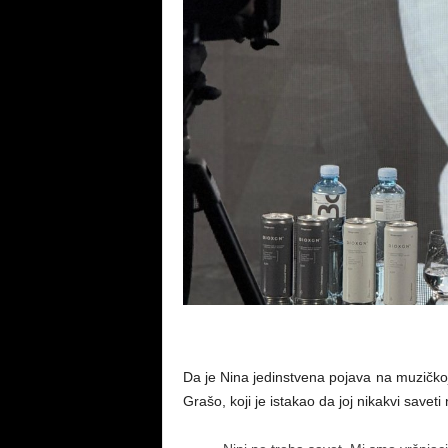
Da je Nina jedinstvena pojava na muzičkoj s
Grašo, koji je istakao da joj nikakvi saveti 