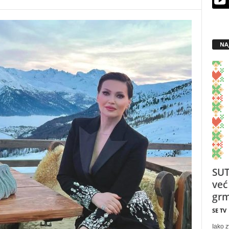
NA
SUT
već
grm
SE TV
Iako z