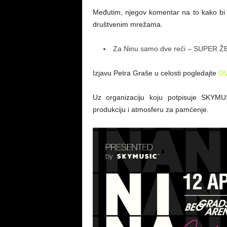
Međutim, njegov komentar na to kako bi o
društvenim mrežama.
Za Ninu samo dve reči – SUPER ŽEN
Izjavu Petra Graše u celosti pogledajte
OV
Uz organizaciju koju potpisuje SKYM
produkciju i atmosferu za pamćenje.