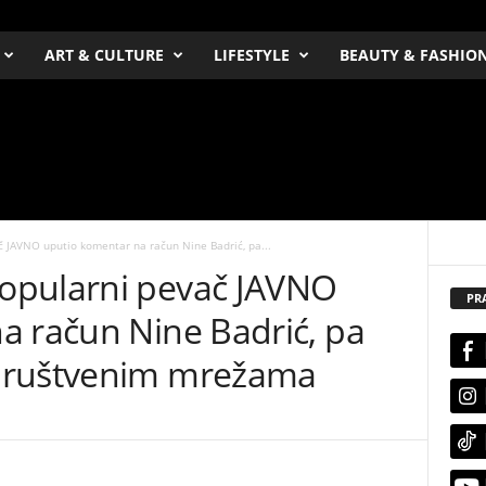
ART & CULTURE
LIFESTYLE
BEAUTY & FASHIO
 JAVNO uputio komentar na račun Nine Badrić, pa...
opularni pevač JAVNO
PR
a račun Nine Badrić, pa
društvenim mrežama