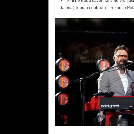
Nini ne treba savet. Mi smo vršnjaci
talenat, lepotu i dobrotu – rekao je Pet