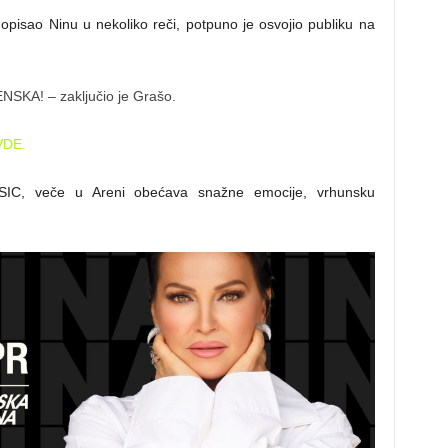
pisao Ninu u nekoliko reči, potpuno je osvojio publiku na
SKA! – zaključio je Grašo.
DE.
USIC, veče u Areni obećava snažne emocije, vrhunsku