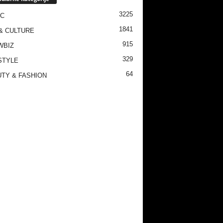
3225
IC
1841
& CULTURE
915
WBIZ
329
STYLE
64
TY & FASHION