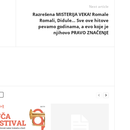
Next article
Razrešena MISTERIJA VEKA! Romale
Romali, Didule… Sve ove hitove
pevamo godinama, a evo koje je
njihovo PRAVO ZNAČENJE