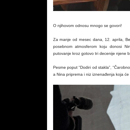
O njihovom odnosu mnogo se govori!
Za manje od mesec dana, 12. aprila, Be
posebnom atmosferom koju donosi Nina 
putovanje kroz gotovo tri decenije njene bl
Pesme poput “Dodiri od stakla”, “Čarobno 
a Nina priprema i niz iznenađenja koja će