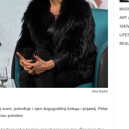
MUS
ART 
SHO
LIFE
BEAU
Nina Badrić
ceni, potvrđuje i njen dugogodišnji kolega i prijatelj, Petar
nisu potrebni.