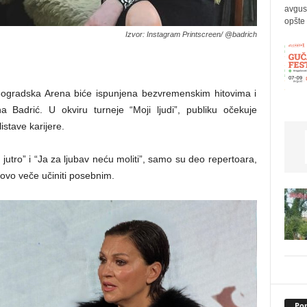
avgus
opšte 
Izvor: Instagram Printscreen/ @badrich
ogradska Arena biće ispunjena bezvremenskim hitovima i
Badrić. U okviru turneje “Moji ljudi”, publiku očekuje
istave karijere.
jutro” i “Ja za ljubav neću moliti”, samo su deo repertoara,
 ovo veče učiniti posebnim.
Pop