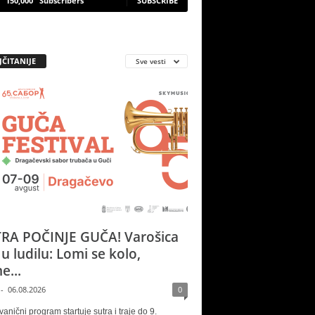
150,000
Subscribers
SUBSCRIBE
JČITANIJE
Sve vesti
RA POČINJE GUČA! Varošica
 u ludilu: Lomi se kolo,
e...
-
06.08.2026
0
vanični program startuje sutra i traje do 9.