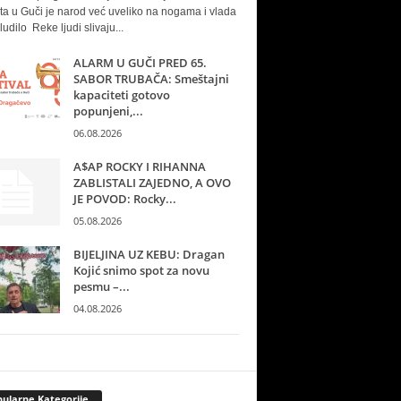
ta u Guči je narod već uveliko na nogama i vlada
ludilo Reke ljudi slivaju...
ALARM U GUČI PRED 65.
SABOR TRUBAČA: Smeštajni
kapaciteti gotovo
popunjeni,...
06.08.2026
A$AP ROCKY I RIHANNA
ZABLISTALI ZAJEDNO, A OVO
JE POVOD: Rocky...
05.08.2026
BIJELJINA UZ KEBU: Dragan
Kojić snimo spot za novu
pesmu –...
04.08.2026
ularne Kategorije