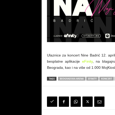
Ulaznice za koncert Nine Badrić 12. apr
besplatne aplikacije
eFinity
, na blagaj
Beograda, kao i na više od 1.000 MojKiosk
TAGS
BEOGRADSKA ARENA
EFINITY
KONCERT