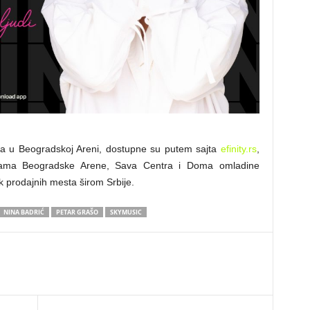
ila u Beogradskoj Areni, dostupne su putem sajta
efinity.rs
,
nama Beogradske Arene, Sava Centra i Doma omladine
 prodajnih mesta širom Srbije.
NINA BADRIĆ
PETAR GRAŠO
SKYMUSIC