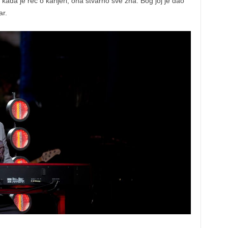
 kada je reč o karijeri, ona stvarno sve zna. Bog joj je dao
ar.