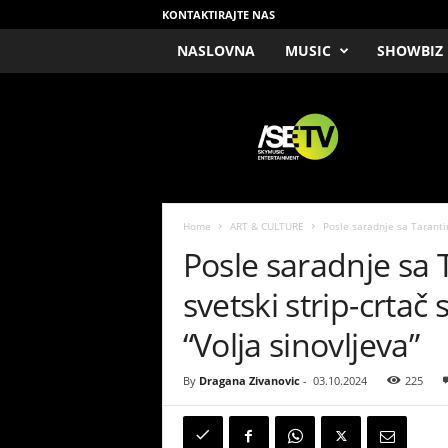
KONTAKTIRAJTE NAS
NASLOVNA
MUSIC
SHOWBIZ
/
S
E
T
V
Home
ART & CULTURE
Posle saradnje sa Tarantino
Posle saradnje sa 
svetski strip-crtač 
“Volja sinovljeva”
By
Dragana Zivanovic
-
03.10.2024
225