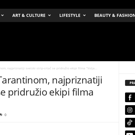
ART & CULTURE
LIFESTYLE
BEAUTY & FASHIO
m, najpriznatiji svetski strip-crtač se pridružio ekipi filma “Volja...
Tarantinom, najpriznatiji
PR
se pridružio ekipi filma
0