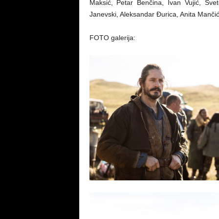
Maksić, Petar Benčina, Ivan Vujić, Svet
Janevski, Aleksandar Đurica, Anita Manč
FOTO galerija: