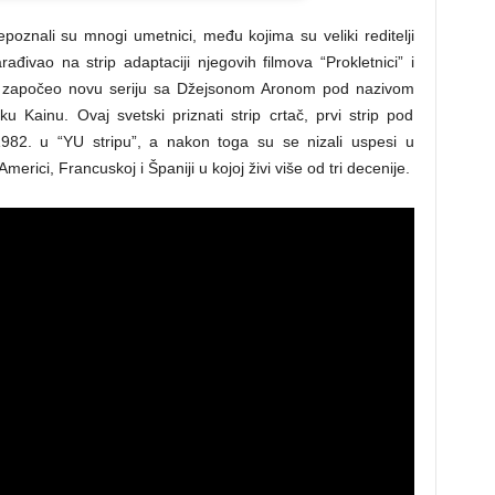
epoznali su mnogi umetnici, među kojima su veliki reditelji
đivao na strip adaptaciji njegovih filmova “Prokletnici” i
e započeo novu seriju sa Džejsonom Aronom pod nazivom
liku Kainu. Ovaj svetski priznati strip crtač, prvi strip pod
982. u “YU stripu”, a nakon toga su se nizali uspesi u
rici, Francuskoj i Španiji u kojoj živi više od tri decenije.