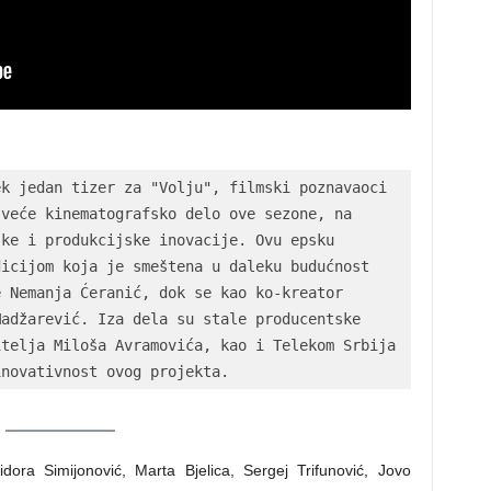
k jedan tizer za "Volju", filmski poznavaoci 
veće kinematografsko delo ove sezone, na 
ke i produkcijske inovacije. Ovu epsku 
icijom koja je smeštena u daleku budućnost 
 Nemanja Ćeranić, dok se kao ko-kreator 
adžarević. Iza dela su stale producentske 
telja Miloša Avramovića, kao i Telekom Srbija 
inovativnost ovog projekta.
dora Simijonović, Marta Bjelica, Sergej Trifunović, Jovo