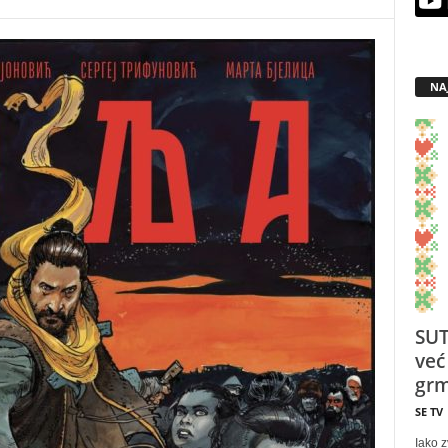
NA
SUT
već
grm
SE TV
Iako z