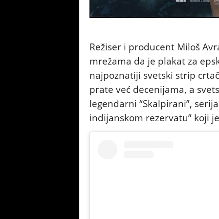
Režiser i producent Miloš Av
mrežama da je plakat za epsk
najpoznatiji svetski strip crta
prate već decenijama, a svets
legendarni “Skalpirani”, seri
indijanskom rezervatu” koji je