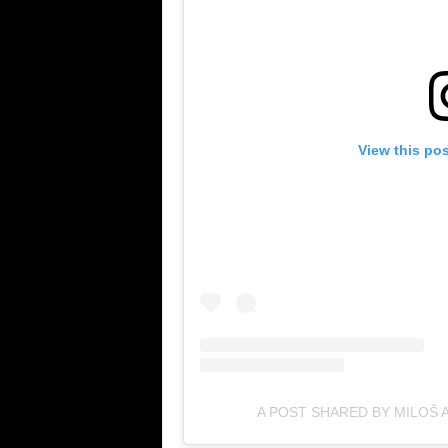
View this po
A POST SHARED BY MILOŠ