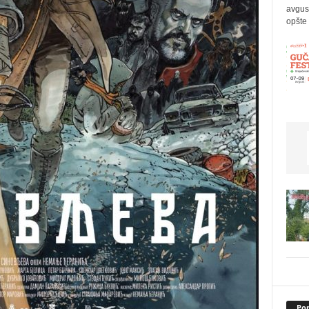
avgus
opšte 
Pop