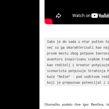
Iako je do sada u etar pušten te
već su ga okarakterisali kao naj
prvom mestu zbog potpune žanrovs
avanturu inspirisanu srpkom trad
kao reditelj i kreator potpisuje
scenarista potpisuje Strahinja M
kuće "Režim" - pod vođstvom redi
koji je prepoznao potencijal i 
Glumačku podelu čine Igor Benčina, Isi