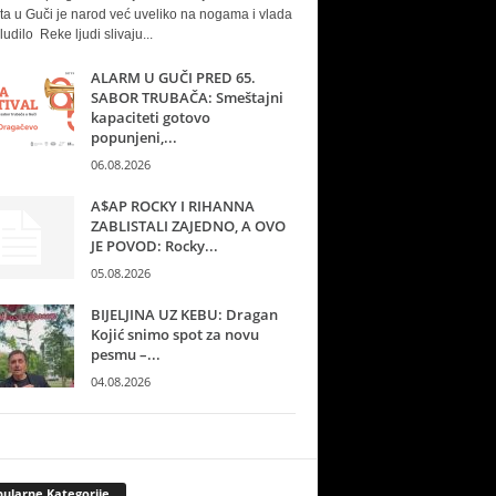
ta u Guči je narod već uveliko na nogama i vlada
ludilo Reke ljudi slivaju...
ALARM U GUČI PRED 65.
SABOR TRUBAČA: Smeštajni
kapaciteti gotovo
popunjeni,...
06.08.2026
A$AP ROCKY I RIHANNA
ZABLISTALI ZAJEDNO, A OVO
JE POVOD: Rocky...
05.08.2026
BIJELJINA UZ KEBU: Dragan
Kojić snimo spot za novu
pesmu –...
04.08.2026
ularne Kategorije