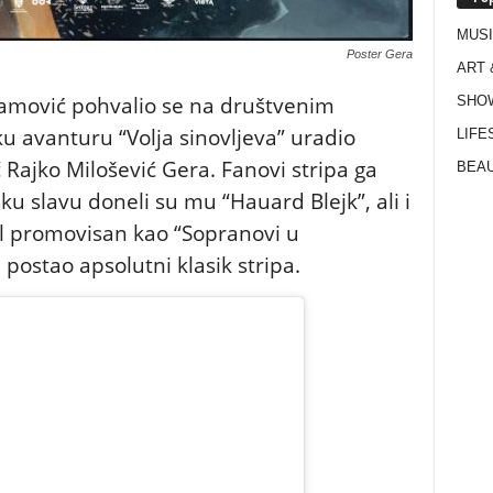
MUS
Poster Gera
ART 
ramović pohvalio se na društvenim
SHO
u avanturu “Volja sinovljeva” uradio
LIFE
č Rajko Milošević Gera. Fanovi stripa ga
BEAU
ku slavu doneli su mu “Hauard Blejk”, ali i
jal promovisan kao “Sopranovi u
 postao apsolutni klasik stripa.