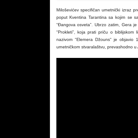
Miloševićev specifičan umetnički izraz pr
poput Kventina Tarantina sa kojim se sara
“Đangova osveta”. Ubrzo zatim, Gera j
“Prokleti”, koja prati priču o biblijskom 
nazivom “Elemera Džouns“ je objavio 1
umetničkom stvaralaštvu, prevashodno u Ame