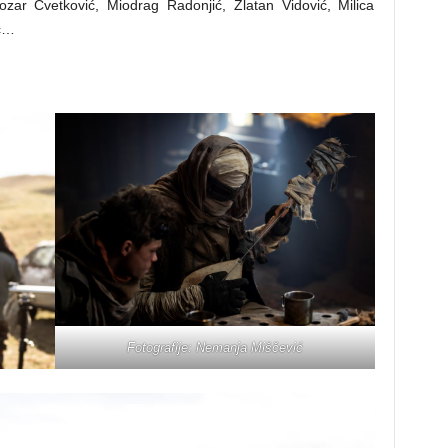
ozar Cvetković, Miodrag Radonjić, Zlatan Vidović, Milica
ić…
Fotografije: Nemanja Miščević