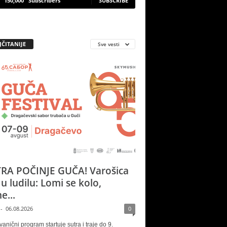
150,000
Subscribers
SUBSCRIBE
JČITANIJE
Sve vesti
RA POČINJE GUČA! Varošica
 u ludilu: Lomi se kolo,
e...
-
06.08.2026
0
vanični program startuje sutra i traje do 9.