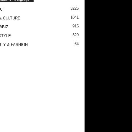
3225
IC
1841
& CULTURE
915
WBIZ
329
STYLE
64
TY & FASHION