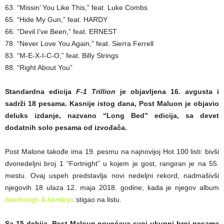
63. “Missin’ You Like This,” feat. Luke Combs
65. “Hide My Gun,” feat. HARDY
66. “Devil I’ve Been,” feat. ERNEST
78. “Never Love You Again,” feat. Sierra Ferrell
83. “M-E-X-I-C-O,” feat. Billy Strings
88. “Right About You”
Standardna edicija
F-1 Trillion
je objavljena 16. avgusta i
sadrži 18 pesama. Kasnije istog dana, Post Maluon je objavio
deluks izdanje, nazvano “Long Bed” edicija, sa devet
dodatnih solo pesama od izvođača.
Post Malone takođe ima 19. pesmu na najnovijoj Hot 100 listi: bivši
dvonedeljni broj 1 “Fortnight” u kojem je gost, rangiran je na 55.
mestu. Ovaj uspeh predstavlja novi nedeljni rekord, nadmašivši
njegovih 18 ulaza 12. maja 2018. godine, kada je njegov album
beerbongs & bentleys
stigao na listu.
Sa 15 debija, Post Maloun povećava svoj ukupni broj pesama