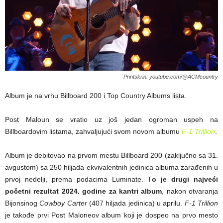
Printskrin: youtube.com/@ACMcountry
Album je na vrhu Billboard 200 i Top Country Albums lista.
Post Maloun se vratio uz još jedan ogroman uspeh na
Billboardovim listama, zahvaljujući svom novom albumu
F-1 Trillion
.
Album je debitovao na prvom mestu Billboard 200 (zaključno sa 31.
avgustom) sa 250 hiljada ekvivalentnih jedinica albuma zarađenih u
prvoj nedelji, prema podacima Luminate. T
o je drugi najveći
početni rezultat 2024. godine za kantri album
, nakon otvaranja
Bijonsinog
Cowboy Carter
(407 hiljada jedinica) u aprilu.
F-1 Trillion
je takođe prvi Post Maloneov album koji je dospeo na prvo mesto