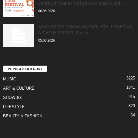
Smeštajni kapaciteti gotovo popunjeni,...
06.08.2026
A$AP ROCKY I RIHANNA ZABLISTALI ZAJEDNO,
A OVO JE POVOD: Rocky...
05.08.2026
POPULAR CATEGORY
3225
MUSIC
1841
ART & CULTURE
915
SHOWBIZ
329
LIFESTYLE
64
BEAUTY & FASHION