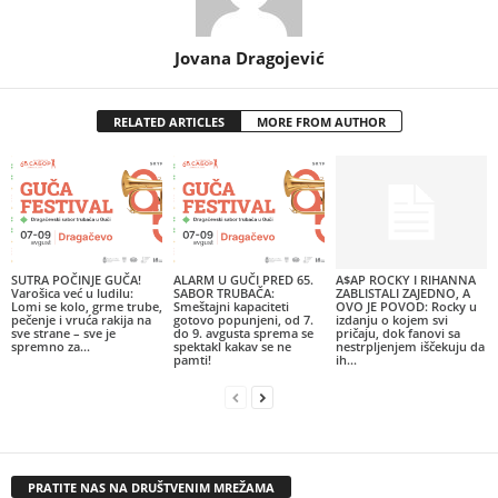
Jovana Dragojević
RELATED ARTICLES
MORE FROM AUTHOR
SUTRA POČINJE GUČA!
ALARM U GUČI PRED 65.
A$AP ROCKY I RIHANNA
Varošica već u ludilu:
SABOR TRUBAČA:
ZABLISTALI ZAJEDNO, A
Lomi se kolo, grme trube,
Smeštajni kapaciteti
OVO JE POVOD: Rocky u
pečenje i vruća rakija na
gotovo popunjeni, od 7.
izdanju o kojem svi
sve strane – sve je
do 9. avgusta sprema se
pričaju, dok fanovi sa
spremno za...
spektakl kakav se ne
nestrpljenjem iščekuju da
pamti!
ih...
PRATITE NAS NA DRUŠTVENIM MREŽAMA