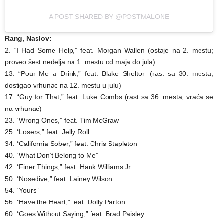
A POST SHARED BY @POSTMALONE
Rang, Naslov:
2. “I Had Some Help,” feat. Morgan Wallen (ostaje na 2. mestu;
proveo šest nedelja na 1. mestu od maja do jula)
13. “Pour Me a Drink,” feat. Blake Shelton (rast sa 30. mesta;
dostigao vrhunac na 12. mestu u julu)
17. “Guy for That,” feat. Luke Combs (rast sa 36. mesta; vraća se
na vrhunac)
23. “Wrong Ones,” feat. Tim McGraw
25. “Losers,” feat. Jelly Roll
34. “California Sober,” feat. Chris Stapleton
40. “What Don’t Belong to Me”
42. “Finer Things,” feat. Hank Williams Jr.
50. “Nosedive,” feat. Lainey Wilson
54. “Yours”
56. “Have the Heart,” feat. Dolly Parton
60. “Goes Without Saying,” feat. Brad Paisley