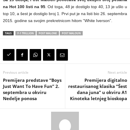
na Hot 100 listi na 95
. Od toga, 48 je dostiglo top 40, 13 je ušlo u
top 10, a šest je dostiglo broj 1. Prvi put je na listi bio 26. septembra
2015. godine sa svojim prekretnicom hitom “White Iverson”.
TAGS
F-1 TRILLION
POST MALONE
POST MALOUN
Previous article
Next article
Premijera predstave “Boys
Premijera digitalno
Just Want To Have Fun” 2.
restaurisanog klasika “Šest
septembra u okviru
dana juna” u okviru A1
Nedelje ponosa
Kinoteka letnjeg bioskopa