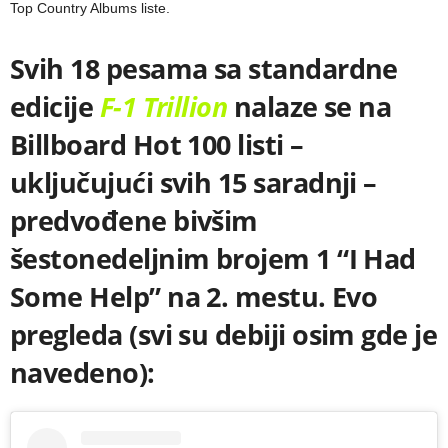
Top Country Albums liste.
Svih 18 pesama sa standardne
edicije
F-1 Trillion
nalaze se na
Billboard Hot 100 listi –
uključujući svih 15 saradnji –
predvođene bivšim
šestonedeljnim brojem 1 “I Had
Some Help” na 2. mestu. Evo
pregleda (svi su debiji osim gde je
navedeno):