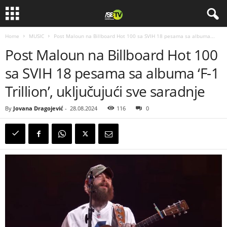
Home
MUSIC
Post Maloun na Billboard Hot 100 sa SVIH 18 pesama sa albuma...
Post Maloun na Billboard Hot 100
sa SVIH 18 pesama sa albuma ‘F-1
Trillion’, uključujući sve saradnje
By
Jovana Dragojević
-
28.08.2024
116
0