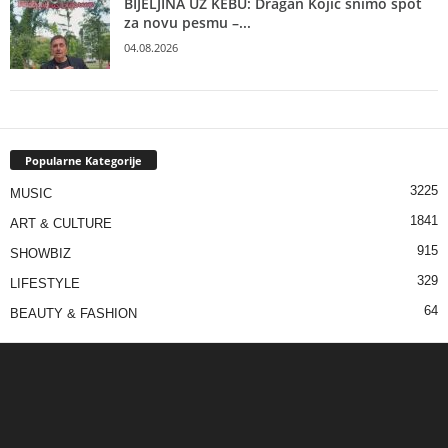
BIJELJINA UZ KEBU: Dragan Kojić snimo spot
za novu pesmu –...
04.08.2026
Popularne Kategorije
3225
MUSIC
1841
ART & CULTURE
915
SHOWBIZ
329
LIFESTYLE
64
BEAUTY & FASHION