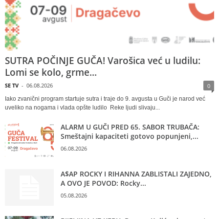
SUTRA POČINJE GUČA! Varošica već u ludilu:
Lomi se kolo, grme...
SE TV
-
06.08.2026
0
Iako zvanični program startuje sutra i traje do 9. avgusta u Guči je narod već
uveliko na nogama i vlada opšte ludilo Reke ljudi slivaju...
ALARM U GUČI PRED 65. SABOR TRUBAČA:
Smeštajni kapaciteti gotovo popunjeni,...
06.08.2026
A$AP ROCKY I RIHANNA ZABLISTALI ZAJEDNO,
A OVO JE POVOD: Rocky...
05.08.2026