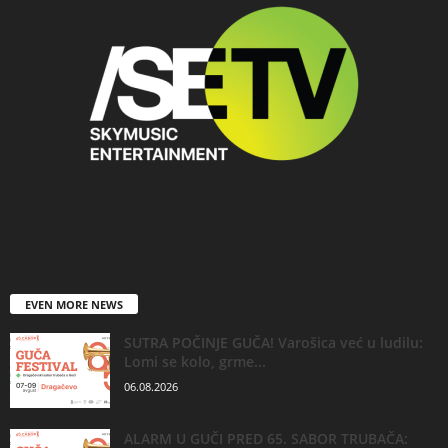
EVEN MORE NEWS
SUTRA POČINJE GUČA! Varošica već u ludilu:
Lomi se kolo, grme...
06.08.2026
ALARM U GUČI PRED 65. SABOR TRUBAČA: