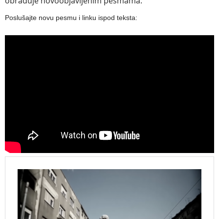
obraduje novoobjavljenim pesmama.
Poslušajte novu pesmu i linku ispod teksta: