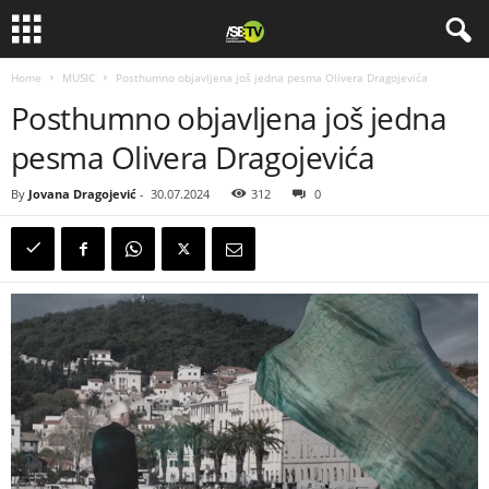
Home
MUSIC
Posthumno objavljena još jedna pesma Olivera Dragojevića
Posthumno objavljena još jedna
pesma Olivera Dragojevića
By
Jovana Dragojević
-
30.07.2024
312
0