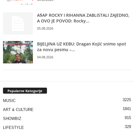
A$AP ROCKY I RIHANNA ZABLISTALI ZAJEDNO,
A OVO JE POVOD: Rocky...
05.08.2026
BIJELJINA UZ KEBU: Dragan Kojić snimo spot
za novu pesmu –...
04.08.2026
Popularne Kategorije
3225
MUSIC
1841
ART & CULTURE
915
SHOWBIZ
329
LIFESTYLE