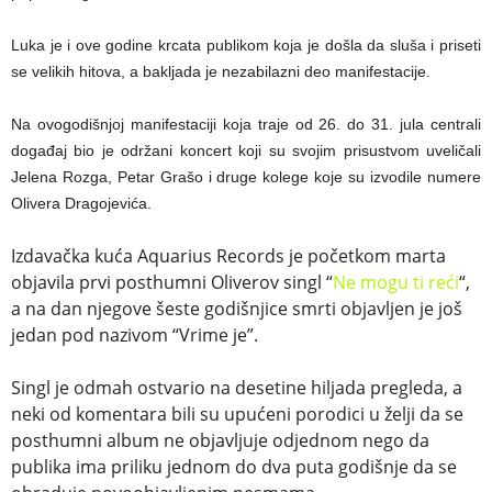
Luka je i ove godine krcata publikom koja je došla da sluša i priseti
se velikih hitova, a bakljada je nezabilazni deo manifestacije.
Na ovogodišnjoj manifestaciji koja traje od 26. do 31. jula centrali
događaj bio je održani koncert koji su svojim prisustvom uveličali
Jelena Rozga, Petar Grašo i druge kolege koje su izvodile numere
Olivera Dragojevića.
Izdavačka kuća Aquarius Records je početkom marta
objavila prvi posthumni Oliverov singl “
Ne mogu ti reći
“,
a na dan njegove šeste godišnjice smrti objavljen je još
jedan pod nazivom “Vrime je”.
Singl je odmah ostvario na desetine hiljada pregleda, a
neki od komentara bili su upućeni porodici u želji da se
posthumni album ne objavljuje odjednom nego da
publika ima priliku jednom do dva puta godišnje da se