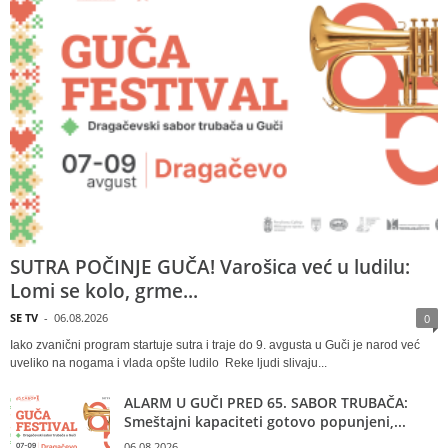
SUTRA POČINJE GUČA! Varošica već u ludilu:
Lomi se kolo, grme...
SE TV
-
06.08.2026
0
Iako zvanični program startuje sutra i traje do 9. avgusta u Guči je narod već
uveliko na nogama i vlada opšte ludilo Reke ljudi slivaju...
ALARM U GUČI PRED 65. SABOR TRUBAČA:
Smeštajni kapaciteti gotovo popunjeni,...
06.08.2026