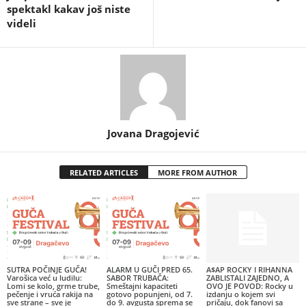
spektakl kakav još niste
videli
Jovana Dragojević
RELATED ARTICLES
MORE FROM AUTHOR
SUTRA POČINJE GUČA!
ALARM U GUČI PRED 65.
A$AP ROCKY I RIHANNA
Varošica već u ludilu:
SABOR TRUBAČA:
ZABLISTALI ZAJEDNO, A
Lomi se kolo, grme trube,
Smeštajni kapaciteti
OVO JE POVOD: Rocky u
pečenje i vruća rakija na
gotovo popunjeni, od 7.
izdanju o kojem svi
sve strane – sve je
do 9. avgusta sprema se
pričaju, dok fanovi sa