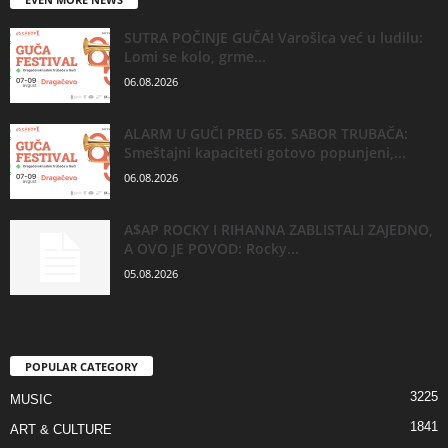
SUTRA POČINJE GUČA! Varošica već u ludilu:
Lomi se kolo, grme...
06.08.2026
ALARM U GUČI PRED 65. SABOR TRUBAČA:
Smeštajni kapaciteti gotovo popunjeni,...
06.08.2026
A$AP ROCKY I RIHANNA ZABLISTALI ZAJEDNO,
A OVO JE POVOD: Rocky...
05.08.2026
POPULAR CATEGORY
3225
MUSIC
1841
ART & CULTURE