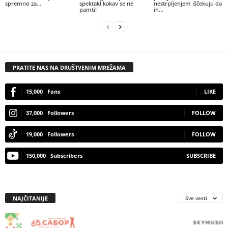
spremno za...
spektakl kakav se ne
nestrpljenjem iščekuju da
pamti!
ih...
PRATITE NAS NA DRUŠTVENIM MREŽAMA
15,000
Fans
LIKE
37,000
Followers
FOLLOW
19,000
Followers
FOLLOW
150,000
Subscribers
SUBSCRIBE
NAJČITANIJE
Sve vesti