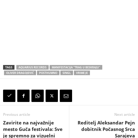
TAGS
AQUARIUS RECORDS
MANIFESTACIJA "TRAG U BESKRAJU"
OLIVER DRAGOJEVIĆ
POSTHUMNO
SINGL
VRIME JE
Previous article
Next article
Zavirite na najvažnije
Reditelj Aleksandar Pejn
mesto Guča festivala: Sve
dobitnik Počasnog Srca
je spremno za vizuelni
Sarajeva