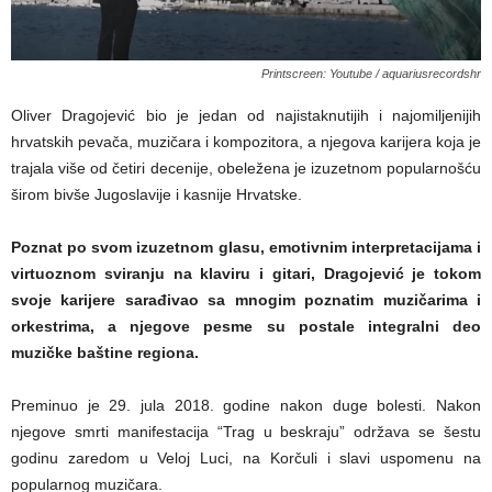
Printscreen: Youtube / aquariusrecordshr
Oliver Dragojević bio je jedan od najistaknutijih i najomiljenijih
hrvatskih pevača, muzičara i kompozitora, a njegova karijera koja je
trajala više od četiri decenije, obeležena je izuzetnom popularnošću
širom bivše Jugoslavije i kasnije Hrvatske.
Poznat po svom izuzetnom glasu, emotivnim interpretacijama i
virtuoznom sviranju na klaviru i gitari, Dragojević je tokom
svoje karijere sarađivao sa mnogim poznatim muzičarima i
orkestrima, a njegove pesme su postale integralni deo
muzičke baštine regiona.
Preminuo je 29. jula 2018. godine nakon duge bolesti. Nakon
njegove smrti manifestacija “Trag u beskraju” održava se šestu
godinu zaredom u Veloj Luci, na Korčuli i slavi uspomenu na
popularnog muzičara.