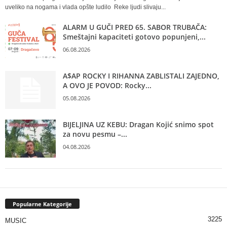
uveliko na nogama i vlada opšte ludilo Reke ljudi slivaju...
ALARM U GUČI PRED 65. SABOR TRUBAČA:
Smeštajni kapaciteti gotovo popunjeni,...
06.08.2026
A$AP ROCKY I RIHANNA ZABLISTALI ZAJEDNO,
A OVO JE POVOD: Rocky...
05.08.2026
BIJELJINA UZ KEBU: Dragan Kojić snimo spot
za novu pesmu –...
04.08.2026
Popularne Kategorije
3225
MUSIC