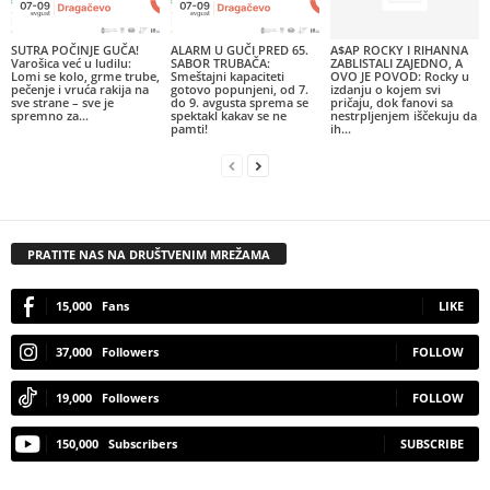
SUTRA POČINJE GUČA!
ALARM U GUČI PRED 65.
A$AP ROCKY I RIHANNA
Varošica već u ludilu:
SABOR TRUBAČA:
ZABLISTALI ZAJEDNO, A
Lomi se kolo, grme trube,
Smeštajni kapaciteti
OVO JE POVOD: Rocky u
pečenje i vruća rakija na
gotovo popunjeni, od 7.
izdanju o kojem svi
sve strane – sve je
do 9. avgusta sprema se
pričaju, dok fanovi sa
spremno za...
spektakl kakav se ne
nestrpljenjem iščekuju da
pamti!
ih...
PRATITE NAS NA DRUŠTVENIM MREŽAMA
15,000
Fans
LIKE
37,000
Followers
FOLLOW
19,000
Followers
FOLLOW
150,000
Subscribers
SUBSCRIBE