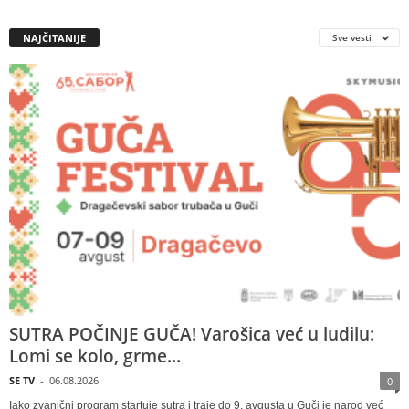
NAJČITANIJE
Sve vesti
SUTRA POČINJE GUČA! Varošica već u ludilu:
Lomi se kolo, grme...
SE TV
-
06.08.2026
0
Iako zvanični program startuje sutra i traje do 9. avgusta u Guči je narod već