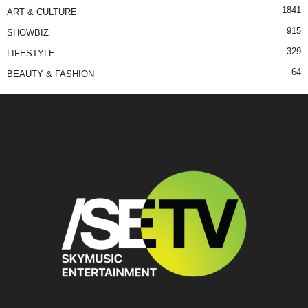
1841
ART & CULTURE
915
SHOWBIZ
329
LIFESTYLE
64
BEAUTY & FASHION