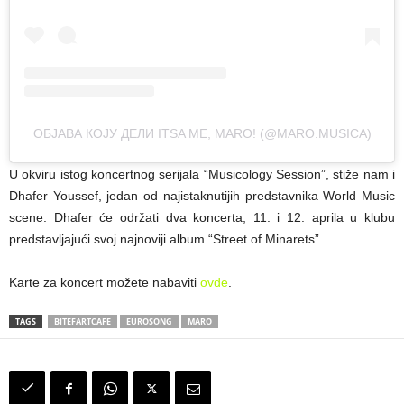
ОБЈАВА КОЈУ ДЕЛИ ITSA ME, MARO! (@MARO.MUSICA)
U okviru istog koncertnog serijala “Musicology Session”, stiže nam i
Dhafer Youssef, jedan od najistaknutijih predstavnika World Music
scene. Dhafer će održati dva koncerta, 11. i 12. aprila u klubu
predstavljajući svoj najnoviji album “Street of Minarets”.
Karte za koncert možete nabaviti
ovde
.
TAGS
BITEFARTCAFE
EUROSONG
MARO