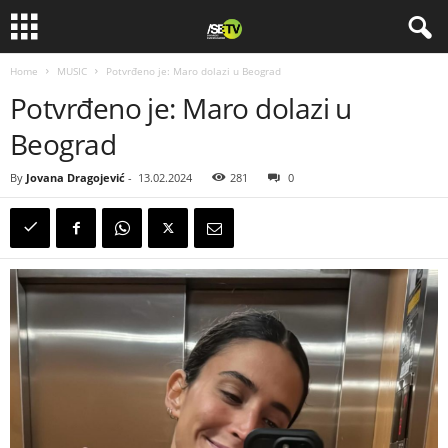
Home
MUSIC
Potvrđeno je: Maro dolazi u Beograd
Potvrđeno je: Maro dolazi u
Beograd
By
Jovana Dragojević
-
13.02.2024
281
0