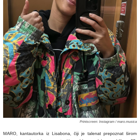
Printscreen: Instagram / maro.musica
MARO, kantautorka iz Lisabona, čiji je talenat prepoznat širom