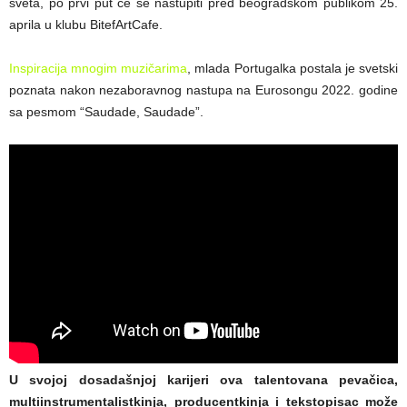
sveta, po prvi put će se nastupiti pred beogradskom publikom 25.
aprila u klubu BitefArtCafe.
Inspiracija mnogim muzičarima
, mlada Portugalka postala je svetski
poznata nakon nezaboravnog nastupa na Eurosongu 2022. godine
sa pesmom “Saudade, Saudade”.
U svojoj dosadašnjoj karijeri ova talentovana pevačica,
multiinstrumentalistkinja, producentkinja i tekstopisac može