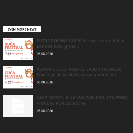
EVEN MORE NEWS
SUTRA POČINJE GUČA! Varošica već u ludilu:
Lomi se kolo, grme...
06.08.2026
ALARM U GUČI PRED 65. SABOR TRUBAČA:
Smeštajni kapaciteti gotovo popunjeni,...
06.08.2026
A$AP ROCKY I RIHANNA ZABLISTALI ZAJEDNO,
A OVO JE POVOD: Rocky...
05.08.2026