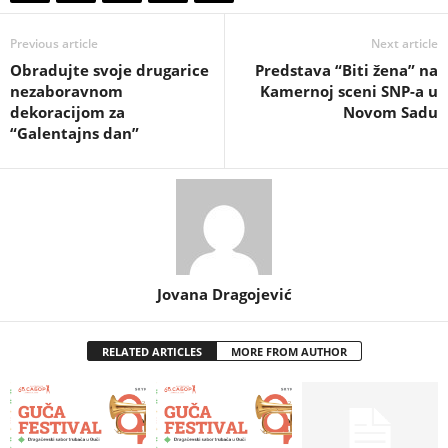
Previous article
Next article
Obradujte svoje drugarice
Predstava “Biti žena” na
nezaboravnom
Kamernoj sceni SNP-a u
dekoracijom za
Novom Sadu
“Galentajns dan”
Jovana Dragojević
RELATED ARTICLES
MORE FROM AUTHOR