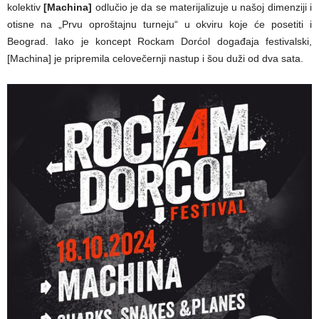
kolektiv
[Machina]
odlučio je da se materijalizuje u našoj dimenziji i
otisne na „Prvu oproštajnu turneju“ u okviru koje će posetiti i
Beograd. Iako je koncept Rockam Dorćol događaja festivalski,
[Machina] je pripremila celovečernji nastup i šou duži od dva sata.