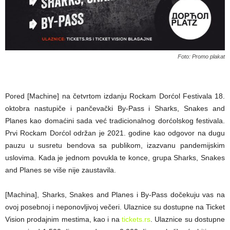
Foto: Promo plakat
Pored [Machine] na četvrtom izdanju Rockam Dorćol Festivala 18.
oktobra nastupiče i pančevački By-Pass i Sharks, Snakes and
Planes kao domaćini sada već tradicionalnog dorćolskog festivala.
Prvi Rockam Dorćol održan je 2021. godine kao odgovor na dugu
pauzu u susretu bendova sa publikom, izazvanu pandemijskim
uslovima. Kada je jednom povukla te konce, grupa Sharks, Snakes
and Planes se više nije zaustavila.
[Machina], Sharks, Snakes and Planes i By-Pass dočekuju vas na
ovoj posebnoj i neponovljivoj večeri. Ulaznice su dostupne na Ticket
Vision prodajnim mestima, kao i na
tickets.rs
. Ulaznice su dostupne