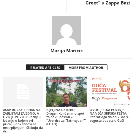
Greet” u Zappa Bazi
Marija Maricic
RELATED ARTICLES
MORE FROM AUTHOR
A$AP ROCKY I RIHANNA
BIJELJINA UZ KEBU:
OVOG PETKA POČINJE
ZABLISTALI ZAJEDNO, A
Dragan Kojić snimo spot
NAJVEĆA SRPSKA FEŠTA:
OVO JE POVOD: Rocky u
za novu pesmu –
Pet razloga da od 7. do 9.
izdanju o kojem svi
“Uvertira za “Tašmajdan””
avgusta budete u Guči
pričaju, dok fanovi sa
(FOTO)
nestrpljenjem iščekuju da
ih...