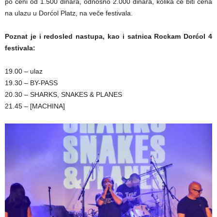
po ceni od 1.500 dinara, odnosno 2.000 dinara, kolika će biti cena
na ulazu u Dorćol Platz, na veče festivala.
Poznat je i redosled nastupa, kao i satnica Rockam Dorćol 4
festivala:
19.00 – ulaz
19.30 – BY-PASS
20.30 – SHARKS, SNAKES & PLANES
21.45 – [MACHINA]