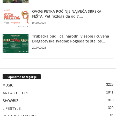
OVOG PETKA POČINJE NAJVEĆA SRPSKA
FEŠTA: Pet razloga da od 7....
04.08.2026
Trubačka budilica, narodni višeboj i čuvena
Dragačevska svadba: Pogledajte šta još...
29.07.2026
Popularne Kategorije
3223
MUSIC
1841
ART & CULTURE
913
SHOWBIZ
329
LIFESTYLE
64