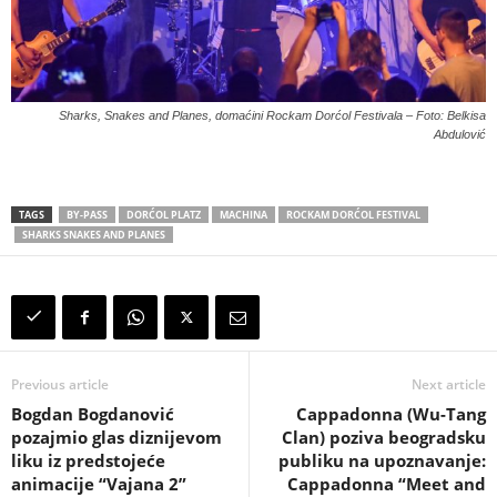
Sharks, Snakes and Planes, domaćini Rockam Dorćol Festivala – Foto: Belkisa
Abdulović
TAGS
BY-PASS
DORĆOL PLATZ
MACHINA
ROCKAM DORĆOL FESTIVAL
SHARKS SNAKES AND PLANES
Previous article
Next article
Bogdan Bogdanović
Cappadonna (Wu-Tang
pozajmio glas diznijevom
Clan) poziva beogradsku
liku iz predstojeće
publiku na upoznavanje:
animacije “Vajana 2”
Cappadonna “Meet and