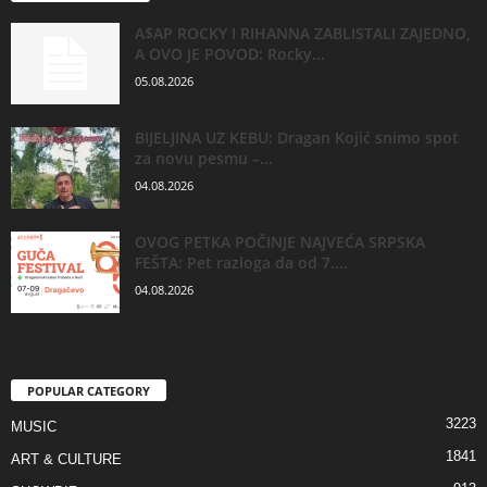
A$AP ROCKY I RIHANNA ZABLISTALI ZAJEDNO,
A OVO JE POVOD: Rocky...
05.08.2026
BIJELJINA UZ KEBU: Dragan Kojić snimo spot
za novu pesmu –...
04.08.2026
OVOG PETKA POČINJE NAJVEĆA SRPSKA
FEŠTA: Pet razloga da od 7....
04.08.2026
POPULAR CATEGORY
3223
MUSIC
1841
ART & CULTURE