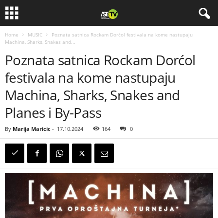
Home
MUSIC
Poznata satnica Rockam Dorćol festivala na kome nastupaju
Machina, Sharks, Snakes and...
Poznata satnica Rockam Dorćol
festivala na kome nastupaju
Machina, Sharks, Snakes and
Planes i By-Pass
By
Marija Maricic
-
17.10.2024
164
0