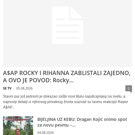
A$AP ROCKY I RIHANNA ZABLISTALI ZAJEDNO,
A OVO JE POVOD: Rocky...
SE TV
-
05.08.2026
0
Slavni par još jednom je dokazao zašto nosi titulu najuticajnijeg na svetu, a
najnoviji detalji iz njihovog privatnog života izazvali su lavinu reakcija! Reper
A$AP...
BIJELJINA UZ KEBU: Dragan Kojić snimo spot
za novu pesmu –...
04.08.2026