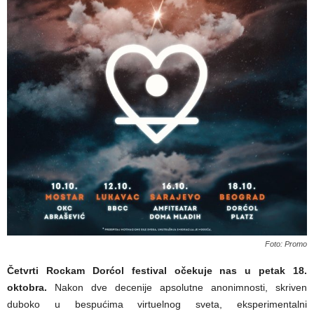
Foto: Promo
Četvrti Rockam Dorćol festival očekuje nas u petak 18.
oktobra.
Nakon dve decenije apsolutne anonimnosti, skriven
duboko u bespućima virtuelnog sveta, eksperimentalni