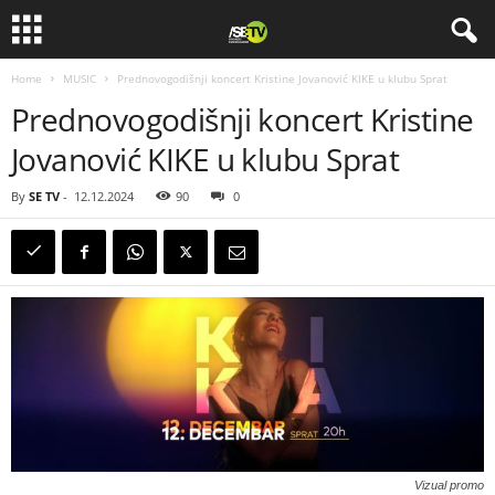
Home
MUSIC
Prednovogodišnji koncert Kristine Jovanović KIKE u klubu Sprat
Prednovogodišnji koncert Kristine
Jovanović KIKE u klubu Sprat
By
SE TV
-
12.12.2024
90
0
Vizual promo