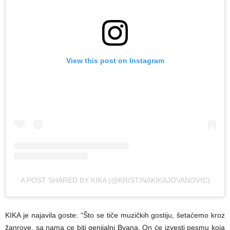
View this post on Instagram
A POST SHARED BY KIKA (@KRISTINAKIKAJOVANOVIC)
KIKA je najavila goste: “Što se tiče muzičkih gostiju, šetaćemo kroz
žanrove, sa nama ce biti genijalni Bvana. On će izvesti pesmu koja