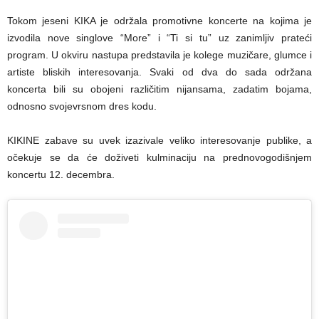
Tokom jeseni KIKA je održala promotivne koncerte na kojima je
izvodila nove singlove “More” i “Ti si tu” uz zanimljiv prateći
program. U okviru nastupa predstavila je kolege muzičare, glumce i
artiste bliskih interesovanja. Svaki od dva do sada održana
koncerta bili su obojeni različitim nijansama, zadatim bojama,
odnosno svojevrsnom dres kodu.
KIKINE zabave su uvek izazivale veliko interesovanje publike, a
očekuje se da će doživeti kulminaciju na prednovogodišnjem
koncertu 12. decembra.