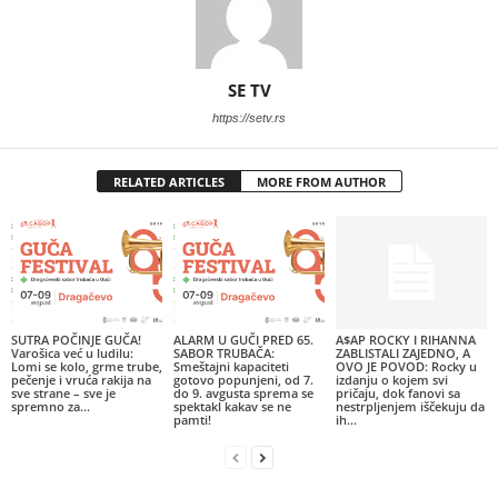
SE TV
https://setv.rs
RELATED ARTICLES
MORE FROM AUTHOR
SUTRA POČINJE GUČA!
ALARM U GUČI PRED 65.
A$AP ROCKY I RIHANNA
Varošica već u ludilu:
SABOR TRUBAČA:
ZABLISTALI ZAJEDNO, A
Lomi se kolo, grme trube,
Smeštajni kapaciteti
OVO JE POVOD: Rocky u
pečenje i vruća rakija na
gotovo popunjeni, od 7.
izdanju o kojem svi
sve strane – sve je
do 9. avgusta sprema se
pričaju, dok fanovi sa
spremno za...
spektakl kakav se ne
nestrpljenjem iščekuju da
pamti!
ih...