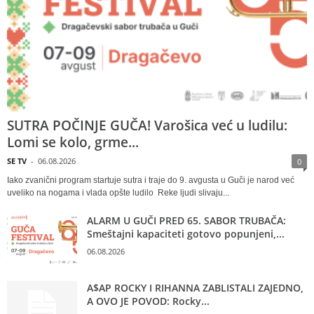
SUTRA POČINJE GUČA! Varošica već u ludilu:
Lomi se kolo, grme...
SE TV
-
06.08.2026
0
Iako zvanični program startuje sutra i traje do 9. avgusta u Guči je narod već
uveliko na nogama i vlada opšte ludilo Reke ljudi slivaju...
ALARM U GUČI PRED 65. SABOR TRUBAČA:
Smeštajni kapaciteti gotovo popunjeni,...
06.08.2026
A$AP ROCKY I RIHANNA ZABLISTALI ZAJEDNO,
A OVO JE POVOD: Rocky...