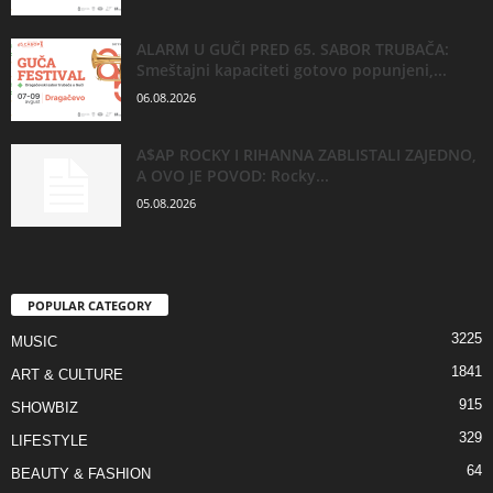
ALARM U GUČI PRED 65. SABOR TRUBAČA:
Smeštajni kapaciteti gotovo popunjeni,...
06.08.2026
A$AP ROCKY I RIHANNA ZABLISTALI ZAJEDNO,
A OVO JE POVOD: Rocky...
05.08.2026
POPULAR CATEGORY
3225
MUSIC
1841
ART & CULTURE
915
SHOWBIZ
329
LIFESTYLE
64
BEAUTY & FASHION