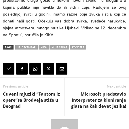
predstavimo drage goste u nekom novom svetlu i u ulogama u
kojima publika nije navikla da ih vidi i čuje. Radujem se ovoj
poslednjoj svirci u godini, imamo razne boje zvuka i stila koji će
doneti naši gosti. Očekuju vas dobra svirka, svetleće narukvice,
sjajna atmosvera, mnogo muzike i ljubavi. Vidimo se 12. decembra
na Spratu”, poručila je KIKA.
TAGS
12. DECEMBAR
KIKA
KLUB SPRAT
KONCERT
Previous article
Next article
Čuveni mjuzikl “Fantom iz
Microsoft predstavio
opere”sa Brodveja stiže u
Interpreter za kloniranje
Beograd
glasa na čak devet jezika!