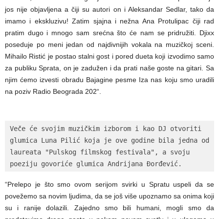
jos nije objavljena a čiji su autori on i Aleksandar Sedlar, tako da
imamo i ekskluzivu! Zatim sjajna i nežna Ana Protulipac čiji rad
pratim dugo i mnogo sam srećna što će nam se pridružiti. Djixx
poseduje po meni jedan od najdivnijih vokala na muzičkoj sceni.
Mihailo Ristić je postao stalni gost i pored dueta koji izvodimo samo
za publiku Sprata, on je zadužen i da prati naše goste na gitari. Sa
njim ćemo izvesti obradu Bajagine pesme Iza nas koju smo uradili
na poziv Radio Beograda 202“.
Veče će svojim muzičkim izborom i kao DJ otvoriti 
glumica Luna Pilić koja je ove godine bila jedna od 
laureata "Pulskog filmskog festivala", a svoju 
poeziju govoriće glumica Andrijana Đorđević.
“Prelepo je što smo ovom serijom svirki u Spratu uspeli da se
povežemo sa novim ljudima, da se još više upoznamo sa onima koji
su i ranije dolazili. Zajedno smo bili humani, mogli smo da