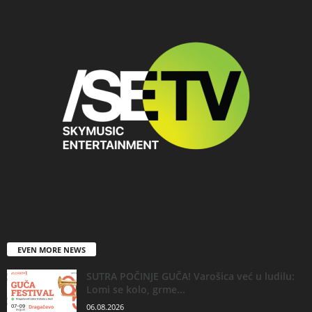
EVEN MORE NEWS
SUTRA POČINJE GUČA! Varošica već u ludilu:
Lomi se kolo, grme...
06.08.2026