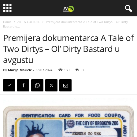
Home
ART & CULTURE
Premijera dokumentarca A Tale of Two Dirtys – Ol’ Dirty
Bastard u...
Premijera dokumentarca A Tale of
Two Dirtys – Ol’ Dirty Bastard u
avgustu
By
Marija Maricic
-
18.07.2024
159
0