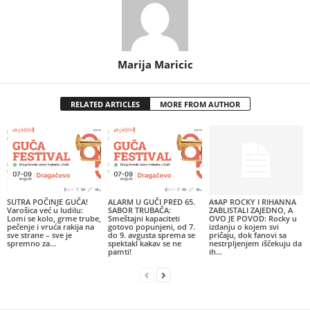
Marija Maricic
RELATED ARTICLES
MORE FROM AUTHOR
SUTRA POČINJE GUČA!
ALARM U GUČI PRED 65.
A$AP ROCKY I RIHANNA
Varošica već u ludilu:
SABOR TRUBAČA:
ZABLISTALI ZAJEDNO, A
Lomi se kolo, grme trube,
Smeštajni kapaciteti
OVO JE POVOD: Rocky u
pečenje i vruća rakija na
gotovo popunjeni, od 7.
izdanju o kojem svi
sve strane – sve je
do 9. avgusta sprema se
pričaju, dok fanovi sa
spremno za...
spektakl kakav se ne
nestrpljenjem iščekuju da
pamti!
ih...