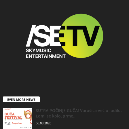
EVEN MORE NEWS
SUTRA POČINJE GUČA! Varošica već u ludilu:
Lomi se kolo, grme...
06.08.2026