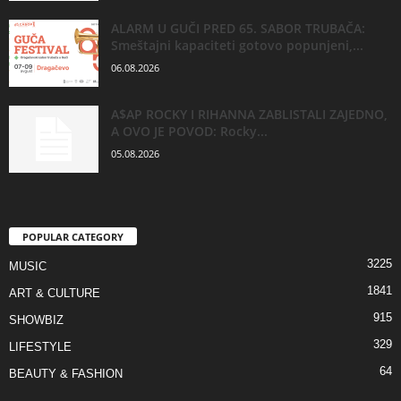
ALARM U GUČI PRED 65. SABOR TRUBAČA:
Smeštajni kapaciteti gotovo popunjeni,...
06.08.2026
A$AP ROCKY I RIHANNA ZABLISTALI ZAJEDNO,
A OVO JE POVOD: Rocky...
05.08.2026
POPULAR CATEGORY
3225
MUSIC
1841
ART & CULTURE
915
SHOWBIZ
329
LIFESTYLE
64
BEAUTY & FASHION