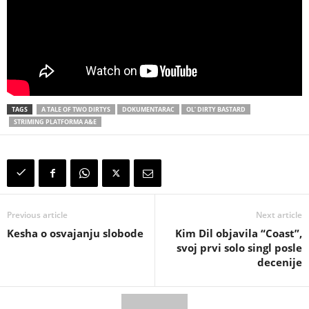
TAGS
A TALE OF TWO DIRTYS
DOKUMENTARAC
OL’ DIRTY BASTARD
STRIMING PLATFORMA A&E
Previous article
Next article
Kesha o osvajanju slobode
Kim Dil objavila “Coast”,
svoj prvi solo singl posle
decenije