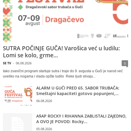
SUTRA POČINJE GUČA! Varošica već u ludilu:
Lomi se kolo, grme...
SE TV
-
06.08.2026
0
Iako zvanični program startuje sutra i traje do 9. avgusta u Guči je narod već
uveliko na nogama i vlada opšte ludilo Reke ljudi slivaju...
ALARM U GUČI PRED 65. SABOR TRUBAČA:
Smeštajni kapaciteti gotovo popunjeni,...
06.08.2026
A$AP ROCKY I RIHANNA ZABLISTALI ZAJEDNO,
A OVO JE POVOD: Rocky...
05.08.2026