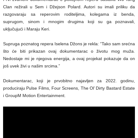
Clan režirali u Sem i Džejson Polard. Autori su imali priliku da
razgovaraju sa reperovim roditeljima, kolegama iz benda,
suprugom, sinom i mnogim drugima koji su ga poznavali,
uključujući i Maraju Keri.
Supruga poznatog repera Iselena Džons je rekla: “Tako sam srećna
što će biti prikazan ovaj dokumentarac o životu mog muža.
Nedostaje mi je njegova energija, a ovaj projekat pokazuje da on
još uvek živi u našim srcima.”
Dokumentarac, koji je prvobitno najavljen za 2022. godinu,
produciraju Pulse Films, Four Screens, The Ol’ Dirty Bastard Estate
i GroupM Motion Entertainment.