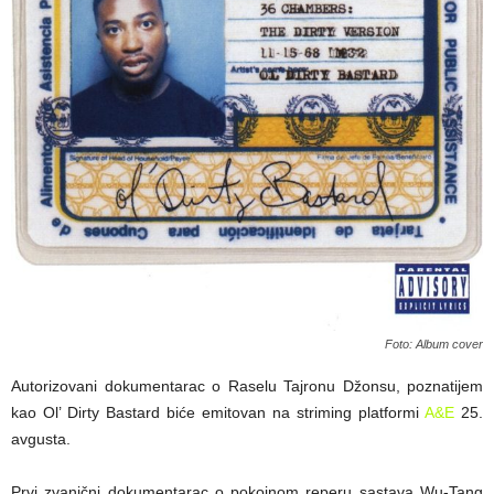
Foto: Album cover
Autorizovani dokumentarac o Raselu Tajronu Džonsu, poznatijem
kao Ol’ Dirty Bastard biće emitovan na striming platformi
A&E
25.
avgusta.
Prvi zvanični dokumentarac o pokojnom reperu sastava Wu-Tang