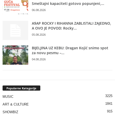
Smeštajni kapaciteti gotovo popunjeni,...
06.08.2026
A$AP ROCKY I RIHANNA ZABLISTALI ZAJEDNO,
A OVO JE POVOD: Rocky...
05.08.2026
BIJELJINA UZ KEBU: Dragan Kojić snimo spot
za novu pesmu –...
04.08.2026
Popularne Kategorije
3225
MUSIC
1841
ART & CULTURE
915
SHOWBIZ