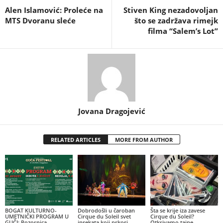
Alen Islamović: Proleće na
Stiven King nezadovoljan
MTS Dvoranu sleće
što se zadržava rimejk
filma “Salem’s Lot”
Jovana Dragojević
RELATED ARTICLES
MORE FROM AUTHOR
BOGAT KULTURNO-
Dobrodošli u čaroban
Šta se krije iza zavese
UMETNIČKI PROGRAM U
Cirque du Soleil svet
Cirque du Soleil?
GUČI: Pozornica
insekata koji prkosi
Otkrivamo tajne