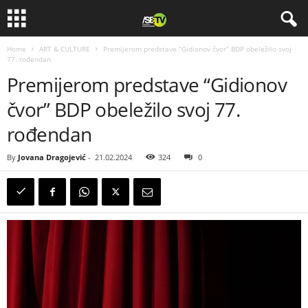
Home
ART & CULTURE
Premijerom predstave “Gidionov čvor” BDP obeležilo svoj
77. rođendan
Premijerom predstave “Gidionov
čvor” BDP obeležilo svoj 77.
rođendan
By
Jovana Dragojević
-
21.02.2024
324
0