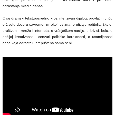
odrastanja mladih danas.
Ovaj dramski tekst,posredno kroz intenzivan dijalog, provlači i priču
o životu dece u savremenim okolnostima, o uticaju roditelja, škole,
društvenih mreža i interneta, o vršnjačkom nasilju, o krivici, bolu, o
dečijoj kreativnosti i cenzuri političke korektnosti, o usamljenosti
dece koja odrastaju prepuštena sama sebi.