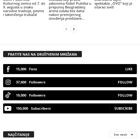
Kulturnog centra od 7. do
zakonima fizike! Publika u
spektakla ,,OVO” koji je
9. avgusta u znaku
prepunoj Beogradskoj
očarao svet!
narodne tradicije, pesme
arena ostala bez daha
i takmičenja trubača!
nakon premijernog
izvođenja predstave...
PRATITE NAS NA DRUŠTVENIM MREŽAMA
15,000
Fans
LIKE
37,000
Followers
FOLLOW
19,000
Followers
FOLLOW
150,000
Subscribers
SUBSCRIBE
NAJČITANIJE
Sve vesti