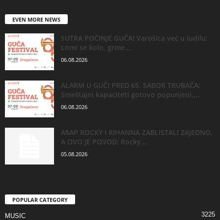
EVEN MORE NEWS
SUTRA POČINJE GUČA! Varošica već u ludilu:
Lomi se kolo, grme...
06.08.2026
ALARM U GUČI PRED 65. SABOR TRUBAČA:
Smeštajni kapaciteti gotovo popunjeni,...
06.08.2026
A$AP ROCKY I RIHANNA ZABLISTALI ZAJEDNO,
A OVO JE POVOD: Rocky...
05.08.2026
POPULAR CATEGORY
3225
MUSIC