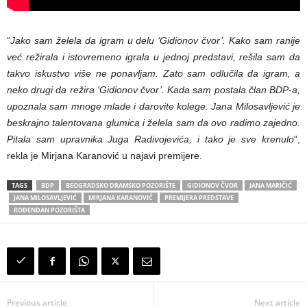
“
Jako sam želela da igram u delu ‘Gidionov čvor’. Kako sam ranije
već režirala i istovremeno igrala u jednoj predstavi, rešila sam da
takvo iskustvo više ne ponavljam. Zato sam odlučila da igram, a
neko drugi da režira ‘Gidionov čvor’. Kada sam postala član BDP-a,
upoznala sam mnoge mlade i darovite kolege. Jana Milosavljević je
beskrajno talentovana glumica i želela sam da ovo radimo zajedno.
Pitala sam upravnika Juga Radivojevića, i tako je sve krenulo
“,
rekla je Mirjana Karanović u najavi premijere.
TAGS
BDP
BEOGRADSKO DRAMSKO POZORIŠTE
GIDIONOV ČVOR
JANA MARIČIĆ
JANA MILOSAVLJEVIĆ
MIRJANA KARANOVIĆ
PREMIJERA PREDSTAVE
ROĐENDAN POZORIŠTA
Previous article
Next article