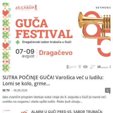
SUTRA POČINJE GUČA! Varošica već u ludilu:
Lomi se kolo, grme...
SE TV
-
06.08.2026
0
Iako zvanični program startuje sutra i traje do 9. avgusta u Guči je narod već
uveliko na nogama i vlada opšte ludilo Reke ljudi slivaju...
ALARM U GUČI PRED 65. SABOR TRUBAČA: