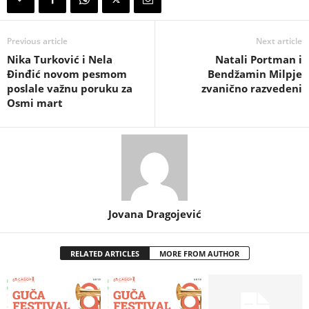
Previous article
Next article
Nika Turković i Nela
Natali Portman i
Đinđić novom pesmom
Bendžamin Milpje
poslale važnu poruku za
zvanično razvedeni
Osmi mart
Jovana Dragojević
RELATED ARTICLES
MORE FROM AUTHOR