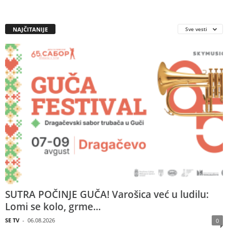
NAJČITANIJE
Sve vesti
SUTRA POČINJE GUČA! Varošica već u ludilu:
Lomi se kolo, grme...
SE TV
-
06.08.2026
0