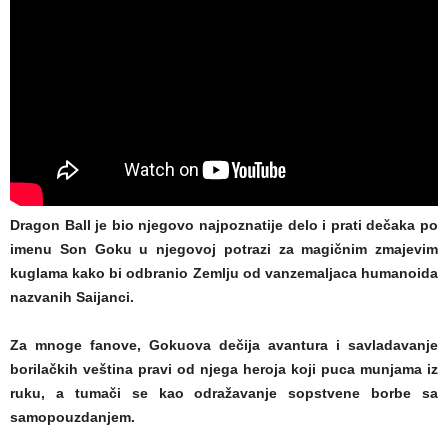
Dragon Ball je bio njegovo najpoznatije delo i prati dečaka po
imenu Son Goku u njegovoj potrazi za magičnim zmajevim
kuglama kako bi odbranio Zemlju od vanzemaljaca humanoida
nazvanih Saijanci.
Za mnoge fanove, Gokuova dečija avantura i savladavanje
borilačkih veština pravi od njega heroja koji puca munjama iz
ruku, a tumači se kao odražavanje sopstvene borbe sa
samopouzdanjem.