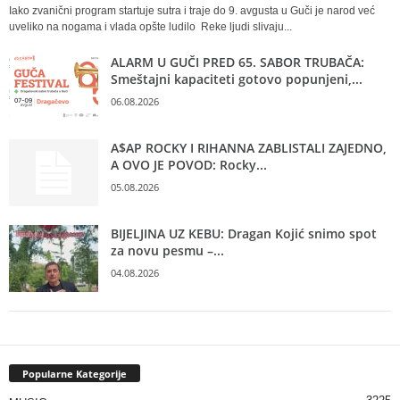
Iako zvanični program startuje sutra i traje do 9. avgusta u Guči je narod već
uveliko na nogama i vlada opšte ludilo Reke ljudi slivaju...
ALARM U GUČI PRED 65. SABOR TRUBAČA:
Smeštajni kapaciteti gotovo popunjeni,...
06.08.2026
A$AP ROCKY I RIHANNA ZABLISTALI ZAJEDNO,
A OVO JE POVOD: Rocky...
05.08.2026
BIJELJINA UZ KEBU: Dragan Kojić snimo spot
za novu pesmu –...
04.08.2026
Popularne Kategorije