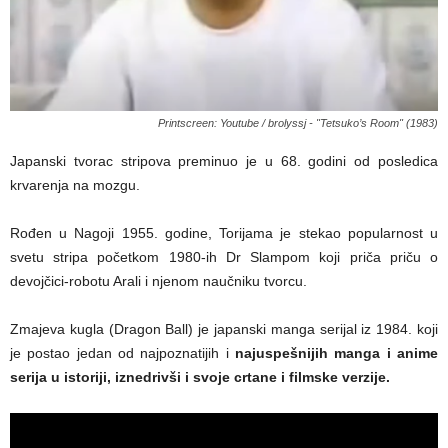
Printscreen: Youtube / brolyssj - "Tetsuko’s Room" (1983)
Japanski tvorac stripova preminuo je u 68. godini od posledica
krvarenja na mozgu.
Rođen u Nagoji 1955. godine, Torijama je stekao popularnost u
svetu stripa početkom 1980-ih Dr Slampom koji priča priču o
devojčici-robotu Arali i njenom naučniku tvorcu.
Zmajeva kugla (Dragon Ball) je japanski manga serijal iz 1984. koji
je postao jedan od najpoznatijih i
najuspešnijih manga i anime
serija u istoriji, iznedrivši i svoje crtane i filmske verzije.