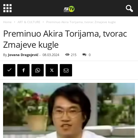
Home
ART & CULTURE
Preminuo Akira Torijama, tvorac Zmajeve kugle
Preminuo Akira Torijama, tvorac
Zmajeve kugle
By
Jovana Dragojević
-
08.03.2024
215
0