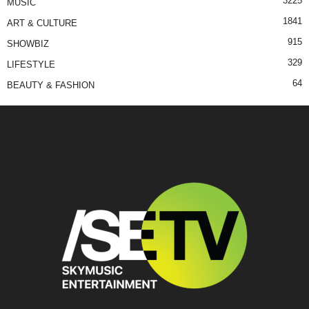
3225
MUSIC
1841
ART & CULTURE
915
SHOWBIZ
329
LIFESTYLE
64
BEAUTY & FASHION