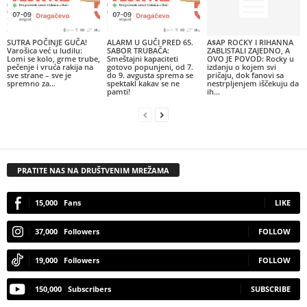
SUTRA POČINJE GUČA!
ALARM U GUČI PRED 65.
A$AP ROCKY I RIHANNA
Varošica već u ludilu:
SABOR TRUBAČA:
ZABLISTALI ZAJEDNO, A
Lomi se kolo, grme trube,
Smeštajni kapaciteti
OVO JE POVOD: Rocky u
pečenje i vruća rakija na
gotovo popunjeni, od 7.
izdanju o kojem svi
sve strane – sve je
do 9. avgusta sprema se
pričaju, dok fanovi sa
spremno za...
spektakl kakav se ne
nestrpljenjem iščekuju da
pamti!
ih...
PRATITE NAS NA DRUŠTVENIM MREŽAMA
15,000
Fans
LIKE
37,000
Followers
FOLLOW
19,000
Followers
FOLLOW
150,000
Subscribers
SUBSCRIBE