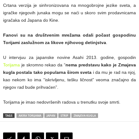
Crtana verzija je sinhronizovana na mnogobrojne jezike sveta, a
igračke njegovih junaka mogu se naći u skoro svim prodavnicama
igračaka od Japana do Kine.
Fanovi su na društvenim mrežama odali počast gospodinu
Torijami zaslužnom za likove njihovog detinjstva
.
U intervjuu za japanske novine Asahi 2013. godine, gospodin
Torijama
je skromno rekao da “
nema predstavu kako je Zmajeva
kugla postala tako popularna širom sveta
i da mu je rad na njoj,
kao nekom ko ima “iskrivljenu, tešku ličnost” veoma značajno da
njegov rad bude prihvaćen”.
Torijama je imao nedovršenih radova u trenutku svoje smrti.
TAGS
AKIRA TORIJAMA
JAPAN
STRIP
ZMAJEVA KUGLA