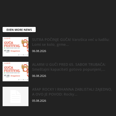
EVEN MORE NEWS
SUTRA POČINJE GUČA! Varošica već u ludilu:
Lomi se kolo, grme...
06.08.2026
ALARM U GUČI PRED 65. SABOR TRUBAČA:
Smeštajni kapaciteti gotovo popunjeni,...
06.08.2026
A$AP ROCKY I RIHANNA ZABLISTALI ZAJEDNO,
A OVO JE POVOD: Rocky...
05.08.2026