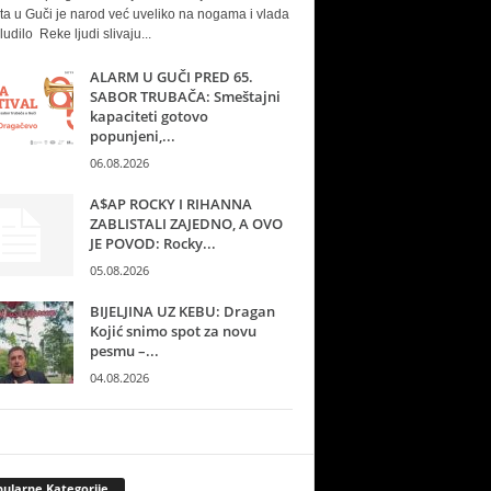
ta u Guči je narod već uveliko na nogama i vlada
ludilo Reke ljudi slivaju...
ALARM U GUČI PRED 65.
SABOR TRUBAČA: Smeštajni
kapaciteti gotovo
popunjeni,...
06.08.2026
A$AP ROCKY I RIHANNA
ZABLISTALI ZAJEDNO, A OVO
JE POVOD: Rocky...
05.08.2026
BIJELJINA UZ KEBU: Dragan
Kojić snimo spot za novu
pesmu –...
04.08.2026
ularne Kategorije