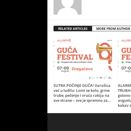
RELATED ARTICLES
MORE FROM AUTHOR
SUTRA POČINJE GUČA! Varošica
ALARM 
već u ludilu: Lomi se kolo, grme
TRUBAČ
trube, pečenje i vruća rakija na
gotovo 
sve strane – sve je spremno za...
avgust
kakav s