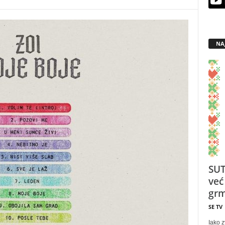
NA
SUT
već
grm
SE TV
Iako z