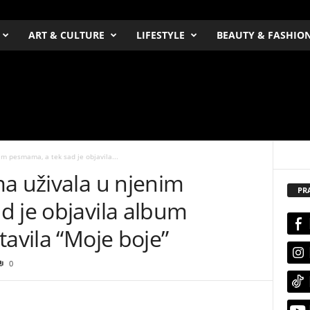
ART & CULTURE
LIFESTYLE
BEAUTY & FASHIO
im pesmama, a tek sad je objavila...
a uživala u njenim
PR
d je objavila album
tavila “Moje boje”
0