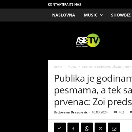
KONTAKTIRAJTE NAS
NASLOVNA
MUSIC
SHOWBIZ
/
S
E
T
V
Home
MUSIC
Publika je godinama uživala u njen
Publika je godinam
pesmama, a tek sa
prvenac: Zoi preds
By
Jovana Dragojević
-
10.03.2024
482