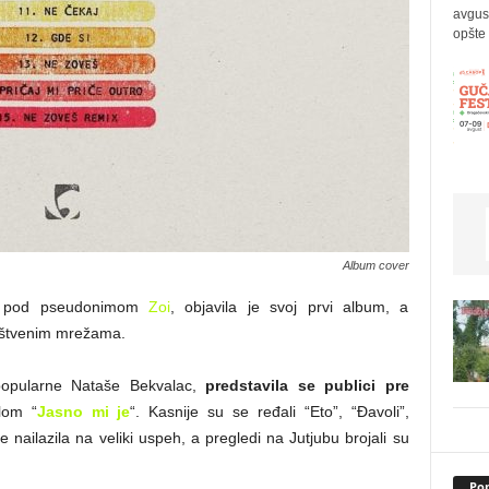
avgus
opšte 
Album cover
ja pod pseudonimom
Zoi
, objavila je svoj prvi album, a
uštvenim mrežama.
popularne Nataše Bekvalac,
predstavila se publici pre
glom “
Jasno mi je
“. Kasnije su se ređali “Eto”, “Đavoli”,
nailazila na veliki uspeh, a pregledi na Jutjubu brojali su
Pop