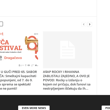
U GUČI PRED 65. SABOR
A$AP ROCKY I RIHANNA
A: Smeštajni kapaciteti
ZABLISTALI ZAJEDNO, A OVO JE
popunjeni, od 7. do 9.
POVOD: Rocky u izdanju o
a sprema se spektakl
kojem svi pričaju, dok fanovi sa
e ne pamti!
nestrpljenjem iščekuju da ih...
EVEN MORE NEWS
PO