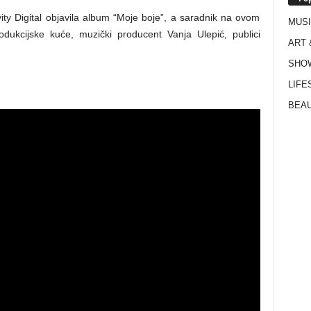
ty Digital objavila album “Moje boje”, a saradnik na ovom
MUS
odukcijske kuće, muzički producent Vanja Ulepić, publici
ART 
SHO
LIFE
BEAU