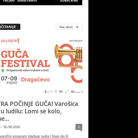
150,000
Subscribers
SUBSCRIBE
JČITANIJE
Sve vesti
RA POČINJE GUČA! Varošica
 u ludilu: Lomi se kolo,
e...
-
06.08.2026
0
vanični program startuje sutra i traje do 9.