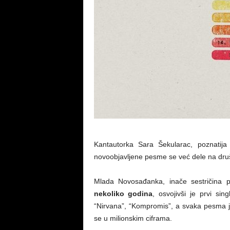
Kantautorka Sara Šekularac, poznati
novoobjavljene pesme se već dele na dr
Mlada Novosađanka, inače sestričina 
nekoliko godina
, osvojivši je prvi sin
“Nirvana”, “Kompromis”, a svaka pesma je 
se u milionskim ciframa.