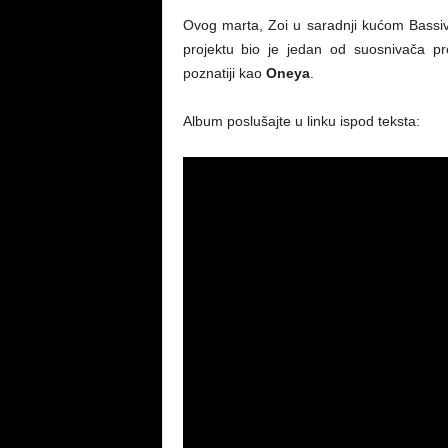
Ovog marta, Zoi u saradnji kućom Bassivi
projektu bio je jedan od suosnivača pr
poznatiji kao
Oneya
.
Album poslušajte u linku ispod teksta: