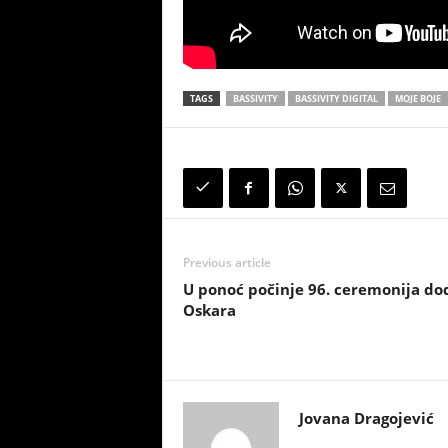
TAGS
BASSIVITY
BASSIVITY DIGITAL
MOJE BOJE
Previous article
U ponoć počinje 96. ceremonija do
Oskara
Jovana Dragojević