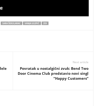
SARA ŠEKULARAC
VANJA ULEPIĆ
ZOI
Next article
dele
Povratak u nostalgični zvuk: Bend Two
Door Cinema Club predstavio novi singl
“Happy Customers”