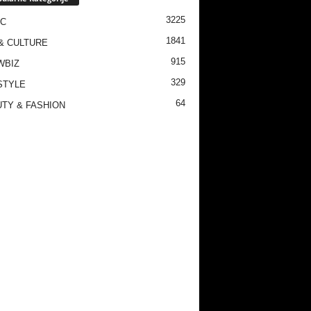
3225
IC
1841
& CULTURE
915
WBIZ
329
STYLE
64
TY & FASHION