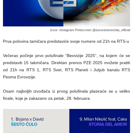
Izvor: Instagram Printscreen @eurovisionserbia_official
Prva polovina tamičara predstaviće svoje numere od 21h na RTS-u
Večeras počinje prvo polufinale “Beovizije 2025”, na kojem će se
predstaviti 15 takmičara. Direktan prenos PZE 2025 možete pratiti
od 21h na RTS 1, RTS Svet, RTS Planeti i Jutjub kanalu RTS
Pesma Evrovizije.
Osam najboljih izvođača iz prvog polufinala plasiraće se u veliko
finale, koje je zakazano za petak, 28. februara.