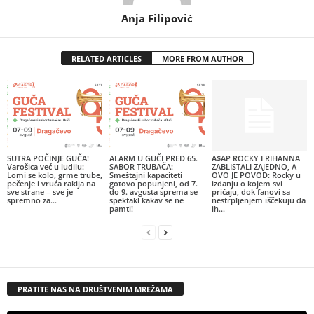
Anja Filipović
RELATED ARTICLES
MORE FROM AUTHOR
SUTRA POČINJE GUČA!
ALARM U GUČI PRED 65.
A$AP ROCKY I RIHANNA
Varošica već u ludilu:
SABOR TRUBAČA:
ZABLISTALI ZAJEDNO, A
Lomi se kolo, grme trube,
Smeštajni kapaciteti
OVO JE POVOD: Rocky u
pečenje i vruća rakija na
gotovo popunjeni, od 7.
izdanju o kojem svi
sve strane – sve je
do 9. avgusta sprema se
pričaju, dok fanovi sa
spremno za...
spektakl kakav se ne
nestrpljenjem iščekuju da
pamti!
ih...
PRATITE NAS NA DRUŠTVENIM MREŽAMA