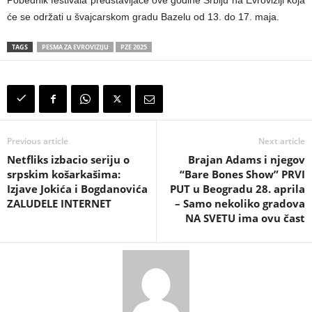
Pobednik festivala predstavljaće ove godine Srbiju na Evroviziji koja
će se održati u švajcarskom gradu Bazelu od 13. do 17. maja.
TAGS
PESMA ZA EVROVIZIJU
PZE 2025
Previous article
Next article
Netfliks izbacio seriju o
Brajan Adams i njegov
srpskim košarkašima:
“Bare Bones Show” PRVI
Izjave Jokića i Bogdanovića
PUT u Beogradu 28. aprila
ZALUDELE INTERNET
– Samo nekoliko gradova
NA SVETU ima ovu čast