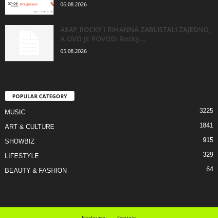
06.08.2026
A$AP ROCKY I RIHANNA ZABLISTALI ZAJEDNO,
A OVO JE POVOD: Rocky...
05.08.2026
POPULAR CATEGORY
3225
MUSIC
1841
ART & CULTURE
915
SHOWBIZ
329
LIFESTYLE
64
BEAUTY & FASHION
Naslovna
Kontakt