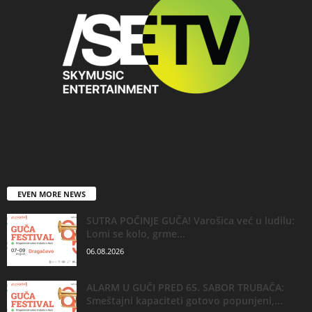
EVEN MORE NEWS
SUTRA POČINJE GUČA! Varošica već u ludilu:
Lomi se kolo, grme...
06.08.2026
ALARM U GUČI PRED 65. SABOR TRUBAČA:
Smeštajni kapaciteti gotovo popunjeni,...