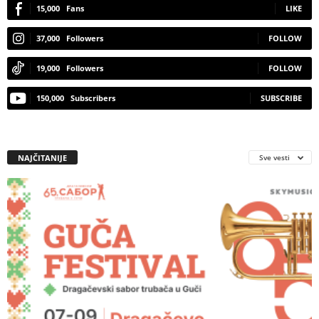
15,000
Fans
LIKE
37,000
Followers
FOLLOW
19,000
Followers
FOLLOW
150,000
Subscribers
SUBSCRIBE
NAJČITANIJE
Sve vesti