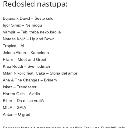
Redosled nastupa:
Bojana x David – Šesto čulo
Igor Simić – Ne mogu
Vampiri – Tebi treba neko kao ja
Nataša Kojić – Up and Down
Tropico – AI
Jelena Aleen – Kameleon
Filarri – Meet and Greet
Kruz Roudi – Sve i odmah
Milan Nikolić feat. Caka – Storia del amor
Ana & The Changes – Brinem
Iskaz – Trendseter
Harem Girls – Aladin
Biber – Da mi se vratiš
MILA – GAIA
Anton – U grad