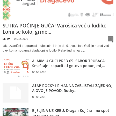
SUTRA POČINJE GUČA! Varošica već u ludilu:
Lomi se kolo, grme...
SE TV
-
06.08.2026
0
Iako zvanični program startuje sutra i traje do 9. avgusta u Guči je narod već
uveliko na nogama i vlada opšte ludilo Reke ljudi slivaju...
ALARM U GUČI PRED 65. SABOR TRUBAČA:
Smeštajni kapaciteti gotovo popunjeni,...
06.08.2026
A$AP ROCKY I RIHANNA ZABLISTALI ZAJEDNO,
A OVO JE POVOD: Rocky...
05.08.2026
BIJELJINA UZ KEBU: Dragan Kojić snimo spot
za novu pesmu –...