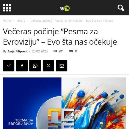
Home
MUSIC
Večeras počinje “Pesma za Evroviziju” – Evo šta nas očekuje
Večeras počinje “Pesma za
Evroviziju” – Evo šta nas očekuje
By
Anja Filipović
-
25.02.2025
201
0