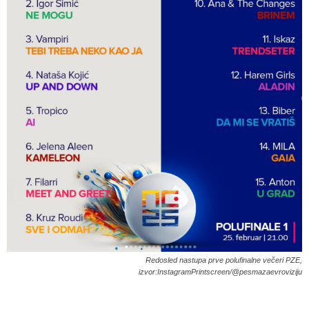
Redosled nastupa prve polufinalne večeri PZE,
izvor:InstagramPrintscreen/@pesmazaevroviziju