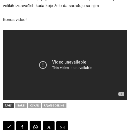
velikih izdavačkih kuća koje žele da sarađuju sa njim.
Bonus video!
TAGS
BARBI
OSKAR
RAJAN GOSLING