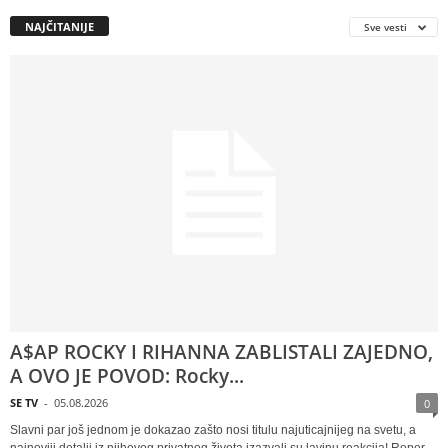
NAJČITANIJE
Sve vesti
A$AP ROCKY I RIHANNA ZABLISTALI ZAJEDNO,
A OVO JE POVOD: Rocky...
SE TV
-
05.08.2026
0
Slavni par još jednom je dokazao zašto nosi titulu najuticajnijeg na svetu, a