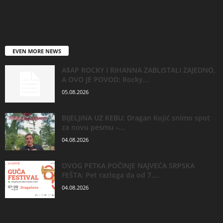
EVEN MORE NEWS
A$AP ROCKY I RIHANNA ZABLISTALI ZAJEDNO,
A OVO JE POVOD: Rocky...
05.08.2026
BIJELJINA UZ KEBU: Dragan Kojić snimo spot
za novu pesmu –...
04.08.2026
OVOG PETKA POČINJE NAJVEĆA SRPSKA
FEŠTA: Pet razloga da od 7....
04.08.2026