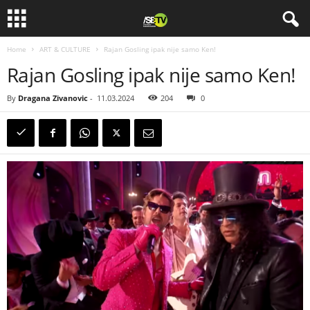
Home
ART & CULTURE
Rajan Gosling ipak nije samo Ken!
Rajan Gosling ipak nije samo Ken!
By
Dragana Zivanovic
-
11.03.2024
204
0