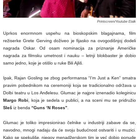
Printscreen/Youtube Etalk
Uprkos enormnom uspehu na bioskopskim blagajnama, film
režiserke Grete Gerving doživeo je fijasko na ovogodišnjoj dodeli
nagrada Oskar. Od osam nominacija za priznanje Američke
nagrada za filmsku umetnost i nauku – letnji blokbaster je dobio
samo jedno, koje je otišlo u ruke Bili Ajliš.
Ipak, Rajan Gosling se zbog performansa “I’m Just a Ken” smatra
pravim pobednikom na ceremoniji koja se tradicionalno održava u
Dolbi teatru u Los Anđelesu. Glumac je najpre iznenadio koleginicu
Margo Robi
, koja je sedela u publici, a na sceni mu se pridružio
Sleš
iz benda
“Guns ‘N Roses”
.
Glumac je toliko impresionirao čelnike u industriji zabave da se,
navodno, mnogi nadaju da će svoju budućnost ostvariti i u muzici.
Kako se spekuliše, njegov menadžerskom tim je već dobio ponude