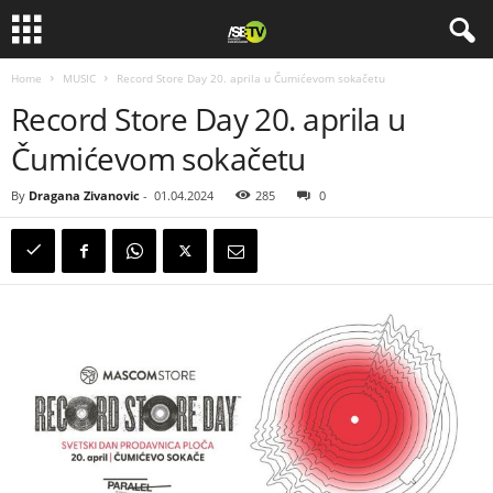
Home
MUSIC
Record Store Day 20. aprila u Čumićevom sokačetu
Record Store Day 20. aprila u
Čumićevom sokačetu
By
Dragana Zivanovic
-
01.04.2024
285
0