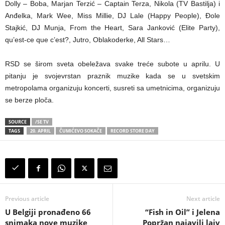
Dolly – Boba, Marjan Terzić – Captain Terza, Nikola (TV Bastilja) i
Anđelka, Mark Wee, Miss Millie, DJ Lale (Happy People), Đole
Stajkić, DJ Munja, From the Heart, Sara Janković (Elite Party),
qu’est-ce que c’est?, Jutro, Oblakoderke, All Stars…
RSD se širom sveta obeležava svake treće subote u aprilu. U
pitanju je svojevrstan praznik muzike kada se u svetskim
metropolama organizuju koncerti, susreti sa umetnicima, organizuju
se berze ploča.
SOURCE
/SE TV
TAGS
20. APRIL
ČUMIĆEVO SOKAČE
RECORD STORE DAY
Previous article
Next article
U Belgiji pronađeno 66
“Fish in Oil” i Jelena
snimaka nove muzike
Popržan najavili lajv