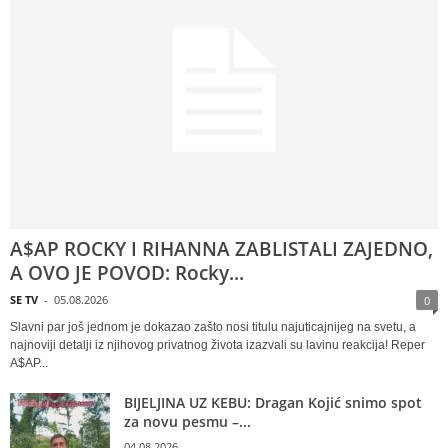
A$AP ROCKY I RIHANNA ZABLISTALI ZAJEDNO,
A OVO JE POVOD: Rocky...
SE TV
-
05.08.2026
0
Slavni par još jednom je dokazao zašto nosi titulu najuticajnijeg na svetu, a
najnoviji detalji iz njihovog privatnog života izazvali su lavinu reakcija! Reper
A$AP...
BIJELJINA UZ KEBU: Dragan Kojić snimo spot
za novu pesmu –...
04.08.2026