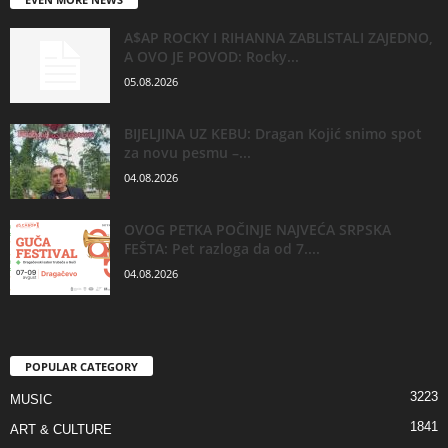
A$AP ROCKY I RIHANNA ZABLISTALI ZAJEDNO,
A OVO JE POVOD: Rocky...
05.08.2026
BIJELJINA UZ KEBU: Dragan Kojić snimo spot
za novu pesmu –...
04.08.2026
OVOG PETKA POČINJE NAJVEĆA SRPSKA
FEŠTA: Pet razloga da od 7....
04.08.2026
POPULAR CATEGORY
3223
MUSIC
1841
ART & CULTURE