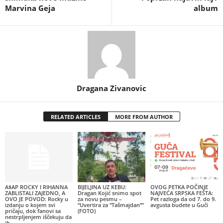
Marvina Geja
album
Dragana Zivanovic
RELATED ARTICLES
MORE FROM AUTHOR
A$AP ROCKY I RIHANNA
BIJELJINA UZ KEBU:
OVOG PETKA POČINJE
ZABLISTALI ZAJEDNO, A
Dragan Kojić snimo spot
NAJVEĆA SRPSKA FEŠTA:
OVO JE POVOD: Rocky u
za novu pesmu –
Pet razloga da od 7. do 9.
izdanju o kojem svi
“Uvertira za “Tašmajdan””
avgusta budete u Guči
pričaju, dok fanovi sa
(FOTO)
nestrpljenjem iščekuju da
ih...