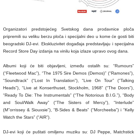
Organizatori predstojećeg Svetskog dana prodavnice ploča
pripremili su veliku berzu ploča i specijalni deo u kome će gosti biti
beogradski DJ-evi. Ekskluzivitet događaja predstavljaju i specijalna
Record Store Day izdanja na vinilu koja izlaze upravo ovog dana.
Albumi koji će biti objavljeni, između ostalih su: “Rumours”
(“Fleetwood Mac”), “The 1975 Sire Demos (Demos)” (“Ramones”),
“Soundtrack” (“Lost In Translation”), “Live On Tour” (“Talking
Heads”), “Live at Konserthuset, Stockholm, 1968” (“The Doors”),
“Ready To Die: The Instrumentals” (“The Notorious B.I.G.”), “Body
and Soul/Walk Away” (“The Sisters of Mercy”), “Interlude”
(M”orrissey & Siouxsie”), “B-Sides & Beats” (“Morcheeba”) i “Kelly
Watch the Stars” (“AIR”).
DJ-evi koji će puštati omiljenu muziku su: DJ Peppe, Matchstick