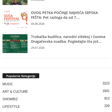
OVOG PETKA POČINJE NAJVEĆA SRPSKA
FEŠTA: Pet razloga da od 7....
04.08.2026
Trubačka budilica, narodni višeboj i čuvena
Dragačevska svadba: Pogledajte šta još...
29.07.2026
Popularne Kategorije
3223
MUSIC
1841
ART & CULTURE
913
SHOWBIZ
329
LIFESTYLE