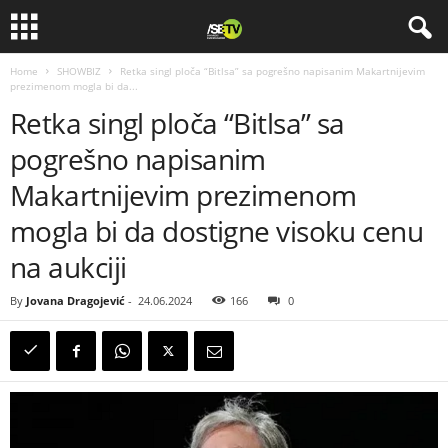
Home
SHOWBIZ
Retka singl ploča “Bitlsa” sa pogrešno napisanim Makartnijevim
prezimenom mogla bi da...
Retka singl ploča “Bitlsa” sa
pogrešno napisanim
Makartnijevim prezimenom
mogla bi da dostigne visoku cenu
na aukciji
By
Jovana Dragojević
-
24.06.2024
166
0