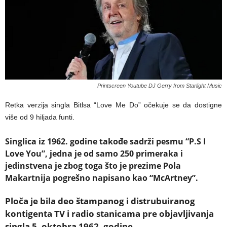
Printscreen Youtube DJ Gerry from Starlight Music
Retka verzija singla Bitlsa “Love Me Do” očekuje se da dostigne
više od 9 hiljada funti.
Singlica iz 1962. godine takođe sadrži pesmu “P.S I
Love You”, jedna je od samo 250 primeraka i
jedinstvena je zbog toga što je prezime Pola
Makartnija pogrešno napisano kao “McArtney”.
Ploča je bila deo štampanog i distrubuiranog
kontigenta TV i radio stanicama pre objavljivanja
singla 5. oktobra 1962. godine.