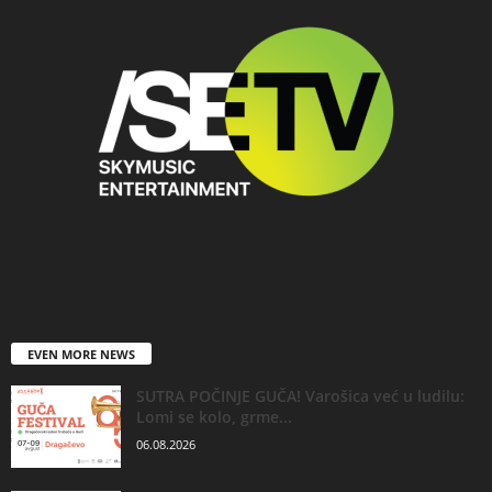
EVEN MORE NEWS
SUTRA POČINJE GUČA! Varošica već u ludilu:
Lomi se kolo, grme...
06.08.2026