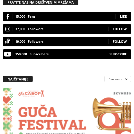
PRATITE NAS NA DRUŠTVENIM MREŽAMA
15,000
Fans
LIKE
37,000
Followers
FOLLOW
19,000
Followers
FOLLOW
150,000
Subscribers
SUBSCRIBE
NAJČITANIJE
Sve vesti