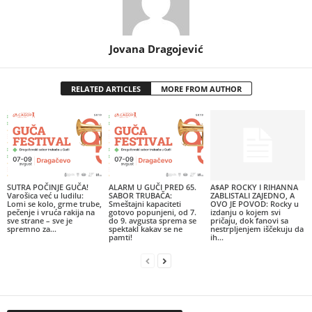
Jovana Dragojević
RELATED ARTICLES
MORE FROM AUTHOR
SUTRA POČINJE GUČA!
ALARM U GUČI PRED 65.
A$AP ROCKY I RIHANNA
Varošica već u ludilu:
SABOR TRUBAČA:
ZABLISTALI ZAJEDNO, A
Lomi se kolo, grme trube,
Smeštajni kapaciteti
OVO JE POVOD: Rocky u
pečenje i vruća rakija na
gotovo popunjeni, od 7.
izdanju o kojem svi
sve strane – sve je
do 9. avgusta sprema se
pričaju, dok fanovi sa
spremno za...
spektakl kakav se ne
nestrpljenjem iščekuju da
pamti!
ih...