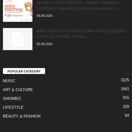
ALARM U GUČI PRED 65. SABOR TRUBAČA:
Smeštajni kapaciteti gotovo popunjeni,...
06.08.2026
A$AP ROCKY I RIHANNA ZABLISTALI ZAJEDNO,
A OVO JE POVOD: Rocky...
05.08.2026
POPULAR CATEGORY
3225
MUSIC
1841
ART & CULTURE
915
SHOWBIZ
329
LIFESTYLE
64
BEAUTY & FASHION