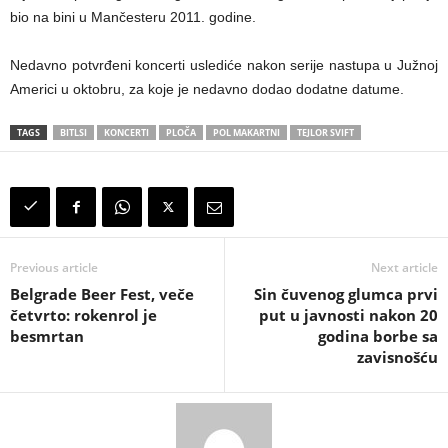
bio na bini u Mančesteru 2011. godine.
Nedavno potvrđeni koncerti uslediće nakon serije nastupa u Južnoj
Americi u oktobru, za koje je nedavno dodao dodatne datume.
TAGS
BITLSI
KONCERTI
PLOČA
POL MAKARTNI
TEJLOR SVIFT
Previous article
Next article
Belgrade Beer Fest, veče
Sin čuvenog glumca prvi
četvrto: rokenrol je
put u javnosti nakon 20
besmrtan
godina borbe sa
zavisnošću