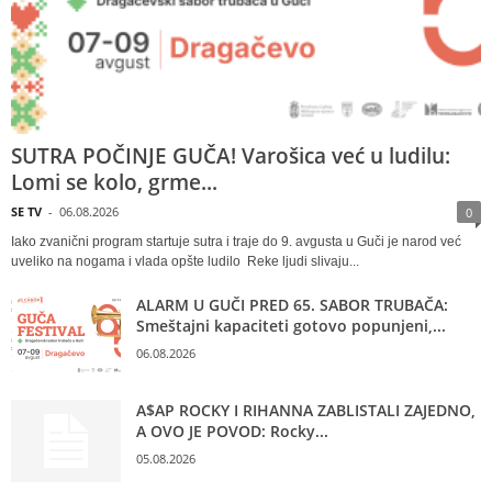
SUTRA POČINJE GUČA! Varošica već u ludilu:
Lomi se kolo, grme...
SE TV
-
06.08.2026
0
Iako zvanični program startuje sutra i traje do 9. avgusta u Guči je narod već
uveliko na nogama i vlada opšte ludilo Reke ljudi slivaju...
ALARM U GUČI PRED 65. SABOR TRUBAČA:
Smeštajni kapaciteti gotovo popunjeni,...
06.08.2026
A$AP ROCKY I RIHANNA ZABLISTALI ZAJEDNO,
A OVO JE POVOD: Rocky...
05.08.2026