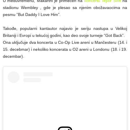
U međuvremenu, Makartni je primećen na
koncertu Tejlor Svift
na
stadionu Wembley , gde je plesao sa njenim obožavaocima na
pesmu “But Daddy I Love Him”.
Takođe, popularni kantautor najavio je seriju nastupa u Velikoj
Britaniji i Evropi u tekućoj godini, kao deo svoje turneje “Got Back”.
Ona uključuje dva koncerta u Co-Op Live areni u Mančesteru (14. i
15. decebmar) i nekoliko koncerata u O2 areni u Londonu (18. i 19.
decembar).