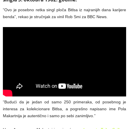
“Ovo je posebno retka singl ploča Bitlsa iz najranijih dana karijere
benda”, rekao je stručnjak za vinil Rob Smi za BBC News.
“Budući da je jedan od samo 250 primeraka, od posebnog je
interesa za kolekcionare Bitlsa, a pogrešno napisano ime Pola
Makartnija je autentično i samo po sebi zanimljivo.”