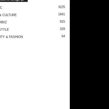
3225
IC
1841
& CULTURE
915
WBIZ
329
STYLE
64
TY & FASHION