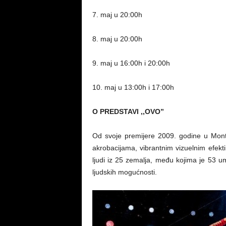
7. maj u 20:00h
8. maj u 20:00h
9. maj u 16:00h i 20:00h
10. maj u 13:00h i 17:00h
O PREDSTAVI ,,OVO”
Od svoje premijere 2009. godine u Montr
akrobacijama, vibrantnim vizuelnim efekt
ljudi iz 25 zemalja, među kojima je 53 
ljudskih mogućnosti.