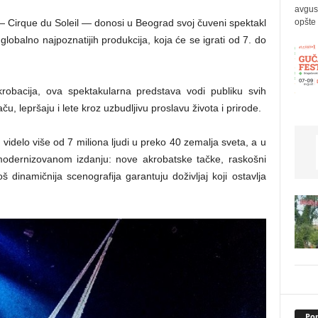
avgus
opšte 
 — Cirque du Soleil — donosi u Beograd svoj čuveni spektakl
lobalno najpoznatijih produkcija, koja će se igrati od 7. do
akrobacija, ova spektakularna predstava vodi publiku svih
u, lepršaju i lete kroz uzbudljivu proslavu života i prirode.
videlo više od 7 miliona ljudi u preko 40 zemalja sveta, a u
odernizovanom izdanju: nove akrobatske tačke, raskošni
 dinamičnija scenografija garantuju doživljaj koji ostavlja
Pop