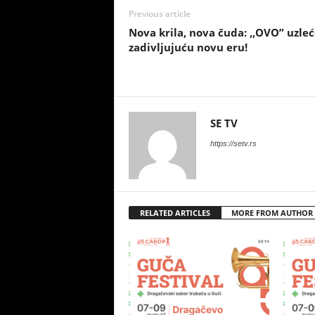
Previous article
Nova krila, nova čuda: ,,OVO” uzleć
zadivljujuću novu eru!
SE TV
https://setv.rs
RELATED ARTICLES
MORE FROM AUTHOR