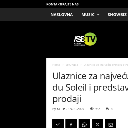
KONTAKTIRAJTE NAS
NASLOVNA
MUSIC
SHOWBIZ
/
S
E
T
V
Home
SHOWBIZ
Ulaznice za najveću svetsku atra
Ulaznice za najveć
du Soleil i preds
prodaji
By
SE TV
-
09.10.2025
952
0