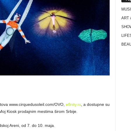
MUS
ART 
SHO
LIFE
BEAU
ajtova www.cirquedusoleil.com/OVO,
efinity.rs
, a dostupne su
 i Moj Kiosk prodajnim mestima širom Srbije.
skoj Areni, od 7. do 10. maja.