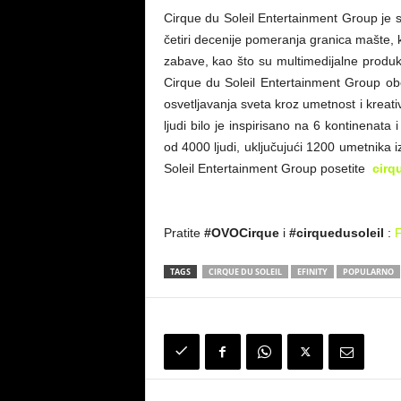
Cirque du Soleil Entertainment Group je s
četiri decenije pomeranja granica mašte, k
zabave, kao što su multimedijalne produkc
Cirque du Soleil Entertainment Group obe
osvetljavanja sveta kroz umetnost i kreat
ljudi bilo je inspirisano na 6 kontinenat
od 4000 ljudi, uključujući 1200 umetnika iz
Soleil Entertainment Group posetite
cirq
Pratite
#OVOCirque
i
#cirquedusoleil
:
TAGS
CIRQUE DU SOLEIL
EFINITY
POPULARNO