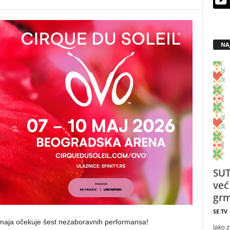
NA
SUT
već
grm
SE TV
 maja očekuje šest nezaboravnih performansa!
Iako z