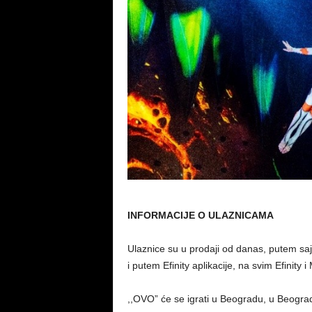
INFORMACIJE O ULAZNICAMA
Ulaznice su u prodaji od danas, putem s
i putem Efinity aplikacije, na svim Efinity
,,OVO” će se igrati u Beogradu, u Beograd