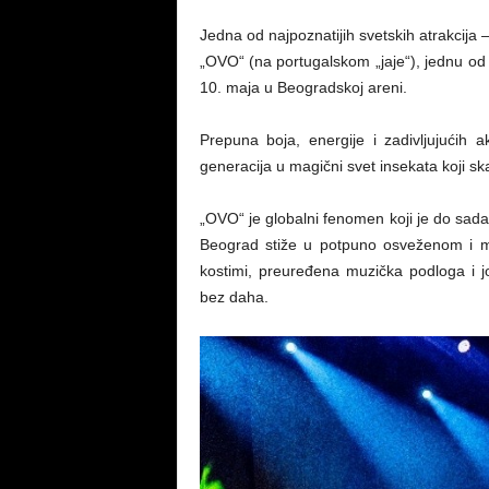
Jedna od najpoznatijih svetskih atrakcija
„OVO“ (na portugalskom „jaje“), jednu od g
10. maja u Beogradskoj areni.
Prepuna boja, energije i zadivljujućih 
generacija u magični svet insekata koji skač
„OVO“ je globalni fenomen koji je do sada 
Beograd stiže u potpuno osveženom i m
kostimi, preuređena muzička podloga i još
bez daha.