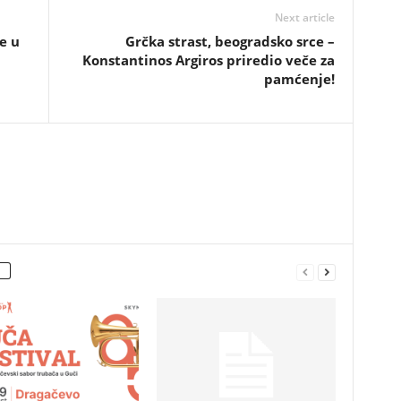
Next article
e u
Grčka strast, beogradsko srce –
Konstantinos Argiros priredio veče za
pamćenje!