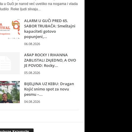
ta u Guči je narod već uveliko na nogama i vlada
ludilo Reke ljudi slivaju...
ALARM U GUČI PRED 65.
SABOR TRUBAČA: Smeštajni
kapaciteti gotovo
popunjeni,...
06.08.2026
A$AP ROCKY I RIHANNA
ZABLISTALI ZAJEDNO, A OVO
JE POVOD: Rocky...
05.08.2026
BIJELJINA UZ KEBU: Dragan
Kojić snimo spot za novu
pesmu –...
04.08.2026
ularne Kategorije