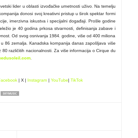
vetski lider u oblasti izvođačke umetnosti uživo. Na temelju
ompanija donosi svoj kreativni pristup u širok spektar formi
ije, imerzivna iskustva i specijalni događaji. Prošle godine
ležio je 40 godina prkosa stvarnosti, definisanja zabave i
ivnost. Od svog osnivanja 1984. godine, više od 400 miliona
a i u 86 zemalja. Kanadska kompanija danas zapošljava više
 80 različitih nacionalnosti. Za više informacija o Cirque du
uedusoleil.com
.
Facebook
| X |
Instagram
|
YouTube
|
TikTok
SKYMUSIC