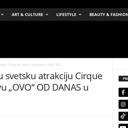
ART & CULTURE
LIFESTYLE
BEAUTY & FASHIO
kciju Cirque du Soleil i predstavu „OVO“ OD...
u svetsku atrakciju Cirque
PR
tavu „OVO“ OD DANAS u