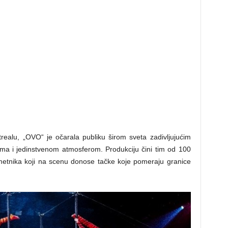
ealu, „OVO“ je očarala publiku širom sveta zadivljujućim
ima i jedinstvenom atmosferom. Produkciju čini tim od 100
umetnika koji na scenu donose tačke koje pomeraju granice