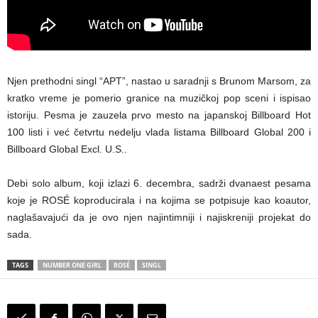
Njen prethodni singl “APT”, nastao u saradnji s Brunom Marsom, za
kratko vreme je pomerio granice na muzičkoj pop sceni i ispisao
istoriju. Pesma je zauzela prvo mesto na japanskoj Billboard Hot
100 listi i već četvrtu nedelju vlada listama Billboard Global 200 i
Billboard Global Excl. U.S..
Debi solo album, koji izlazi 6. decembra, sadrži dvanaest pesama
koje je ROSÉ koproducirala i na kojima se potpisuje kao koautor,
naglašavajući da je ovo njen najintimniji i najiskreniji projekat do
sada.
TAGS
NUMBER ONE GIRL
ROSÉ
SINGL