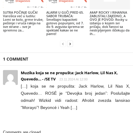
SUTRA POČINJE GUČA!
ALARM U GUČI PRED 65.
A$AP ROCKY I RIHANNA
Varošica već u ludilu:
SABOR TRUBAČA:
ZABLISTALI ZAJEDNO, A
Lomi se kolo, grme trube,
Smeštajni kapaciteti
OVO JE POVOD: Rocky u
pečenje i vruća rakija na
gotovo popunjeni, od 7.
izdanju o kojem svi
sve strane – sve je
do 9. avgusta sprema se
pričaju, dok fanovi sa
spremno za...
spektakl kakav se ne
nestrpljenjem iščekuju da
pamti!
ih...
1 COMMENT
Muzika koja se ne propušta: Jack Harlow, Lil Nas X,
Quevedo… - /SE TV
23.11.2024 At 12:00
[…] koja se ne propušta: Jack Harlow, Lil Nas X,
Quevedo… ROSÉ je “Devojka broj jedan”: Poslušajte
odmah! Wizkid vidi radost: Afrobit zvezda lansirao
“Morayo”! Beyoncé i Yeah […]
Comments are closed.