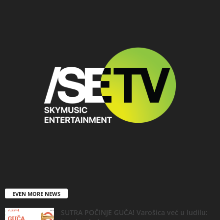
EVEN MORE NEWS
SUTRA POČINJE GUČA! Varošica već u ludilu: