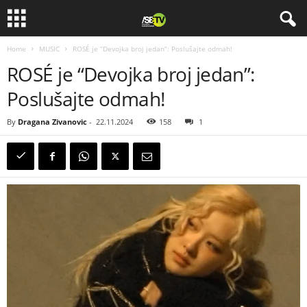
Home
MUSIC
ROSÉ je “Devojka broj jedan”: Poslušajte odmah!
ROSÉ je “Devojka broj jedan”:
Poslušajte odmah!
By
Dragana Zivanovic
-
22.11.2024
158
1