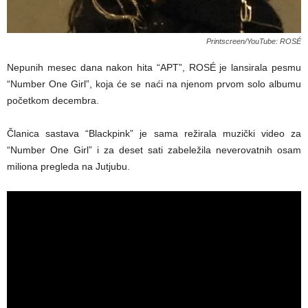
Printscreen/YouTube: ROSÉ
Nepunih mesec dana nakon hita “APT”, ROSÉ je lansirala pesmu
“Number One Girl”, koja će se naći na njenom prvom solo albumu
početkom decembra.
Članica sastava “Blackpink” je sama režirala muzički video za
“Number One Girl” i za deset sati zabeležila neverovatnih osam
miliona pregleda na Jutjubu.