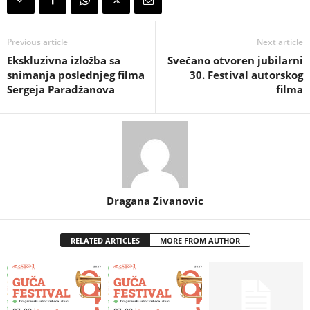
Previous article
Next article
Ekskluzivna izložba sa
Svečano otvoren jubilarni
snimanja poslednjeg filma
30. Festival autorskog
Sergeja Paradžanova
filma
Dragana Zivanovic
RELATED ARTICLES
MORE FROM AUTHOR