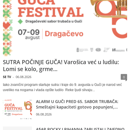
SUTRA POČINJE GUČA! Varošica već u ludilu:
Lomi se kolo, grme...
SE TV
-
06.08.2026
0
Iako zvanični program startuje sutra i traje do 9. avgusta u Guči je narod već
uveliko na nogama i vlada opšte ludilo Reke ljudi slivaju...
ALARM U GUČI PRED 65. SABOR TRUBAČA:
Smeštajni kapaciteti gotovo popunjeni,...
06.08.2026
A$AP ROCKY I RIHANNA ZABLISTALI ZAJEDNO,