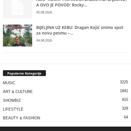
A OVO JE POVOD: Rocky...
05.08.2026
BIJELJINA UZ KEBU: Dragan Kojić snimo spot
za novu pesmu –...
04.08.2026
Popularne Kategorije
3225
MUSIC
1841
ART & CULTURE
915
SHOWBIZ
329
LIFESTYLE
64
BEAUTY & FASHION