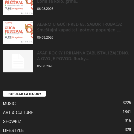
Lomi se kolo, grme...
06.08.2026
ALARM U GUČI PRED 65. SABOR TRUBAČA:
Smeštajni kapaciteti gotovo popunjeni,...
06.08.2026
A$AP ROCKY I RIHANNA ZABLISTALI ZAJEDNO,
A OVO JE POVOD: Rocky...
05.08.2026
POPULAR CATEGORY
3225
MUSIC
1841
ART & CULTURE
915
SHOWBIZ
329
LIFESTYLE