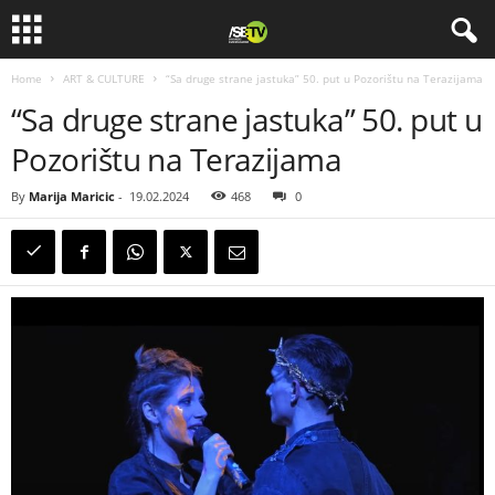
Home
ART & CULTURE
“Sa druge strane jastuka” 50. put u Pozorištu na Terazijama
“Sa druge strane jastuka” 50. put u
Pozorištu na Terazijama
By
Marija Maricic
-
19.02.2024
468
0