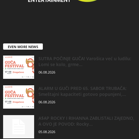
EVEN MORE NEWS
SUTRA POČINJE GUČA! Varošica već u ludilu:
Lomi se kolo, grme...
06.08.2026
ALARM U GUČI PRED 65. SABOR TRUBAČA:
Smeštajni kapaciteti gotovo popunjeni,...
06.08.2026
A$AP ROCKY I RIHANNA ZABLISTALI ZAJEDNO,
A OVO JE POVOD: Rocky...
05.08.2026