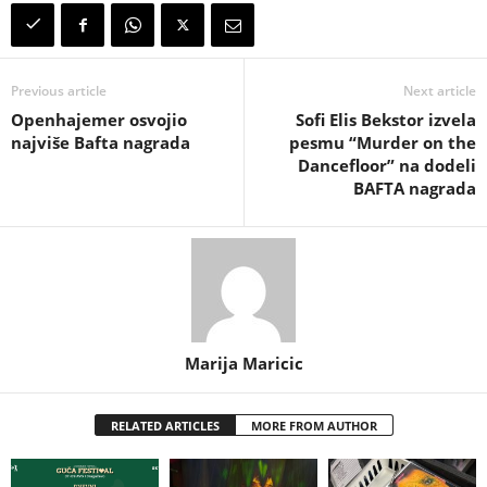
Previous article
Next article
Openhajemer osvojio
Sofi Elis Bekstor izvela
najviše Bafta nagrada
pesmu “Murder on the
Dancefloor” na dodeli
BAFTA nagrada
Marija Maricic
RELATED ARTICLES
MORE FROM AUTHOR