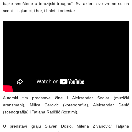
bajke smeštene u terazijski trougao“. Svi akteri, sve vreme su na
sceni – i glumci, i hor, i balet, i orkestar.
Autorski tim predstave čine i Aleksandar Sedlar (muzički
aranžmani), Milica Cerović (koreografija), Aleksandar Denić
(scenografija) i Tatjana Radišić (kostimi).
U predstavi igraju Slaven Došlo, Milena Živanović/ Tatjana