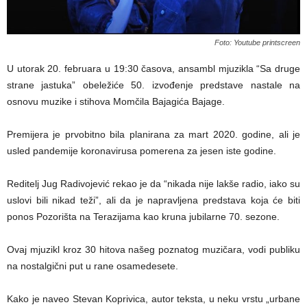
Foto: Youtube printscreen
U utorak 20. februara u 19:30 časova, ansambl mjuzikla “Sa druge
strane jastuka” obeležiće 50. izvođenje predstave nastale na
osnovu muzike i stihova Momčila Bajagića Bajage.
Premijera je prvobitno bila planirana za mart 2020. godine, ali je
usled pandemije koronavirusa pomerena za jesen iste godine.
Reditelj Jug Radivojević rekao je da “nikada nije lakše radio, iako su
uslovi bili nikad teži”, ali da je napravljena predstava koja će biti
ponos Pozorišta na Terazijama kao kruna jubilarne 70. sezone.
Ovaj mjuzikl kroz 30 hitova našeg poznatog muzičara, vodi publiku
na nostalgični put u rane osamedesete.
Kako je naveo Stevan Koprivica, autor teksta, u neku vrstu „urbane