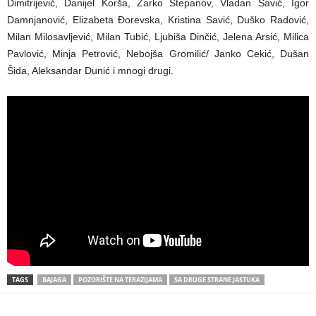
Dimitrijević, Danijel Korša, Žarko Stepanov, Vladan Savić, Igor
Damnjanović, Elizabeta Ðorevska, Kristina Savić, Duško Radović,
Milan Milosavljević, Milan Tubić, Ljubiša Dinčić, Jelena Arsić, Milica
Pavlović, Minja Petrović, Nebojša Gromilić/ Janko Cekić, Dušan
Šida, Aleksandar Dunić i mnogi drugi.
TAGS
BAJAGA
POZORIŠTE NA TERAZIJAMA
SA DRUGE STRANE JASTUKA