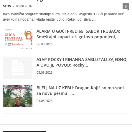
SE TV
-
06.08.2026
0
Iako zvanični program startuje sutra i traje do 9. avgusta u Guči je narod već
uveliko na nogama i vlada opšte ludilo Reke ljudi slivaju...
ALARM U GUČI PRED 65. SABOR TRUBAČA:
Smeštajni kapaciteti gotovo popunjeni,...
06.08.2026
A$AP ROCKY I RIHANNA ZABLISTALI ZAJEDNO,
A OVO JE POVOD: Rocky...
05.08.2026
BIJELJINA UZ KEBU: Dragan Kojić snimo spot
za novu pesmu –...
04.08.2026