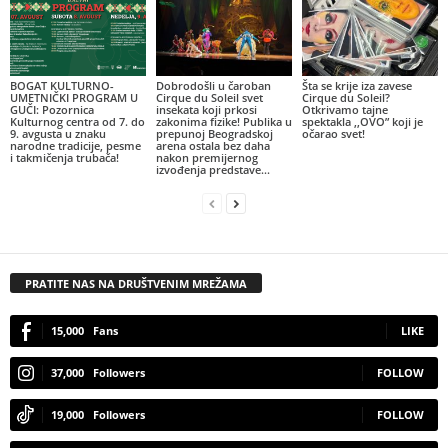
BOGAT KULTURNO-
Dobrodošli u čaroban
Šta se krije iza zavese
UMETNIČKI PROGRAM U
Cirque du Soleil svet
Cirque du Soleil?
GUČI: Pozornica
insekata koji prkosi
Otkrivamo tajne
Kulturnog centra od 7. do
zakonima fizike! Publika u
spektakla ,,OVO” koji je
9. avgusta u znaku
prepunoj Beogradskoj
očarao svet!
narodne tradicije, pesme
arena ostala bez daha
i takmičenja trubača!
nakon premijernog
izvođenja predstave...
PRATITE NAS NA DRUŠTVENIM MREŽAMA
15,000
Fans
LIKE
37,000
Followers
FOLLOW
19,000
Followers
FOLLOW