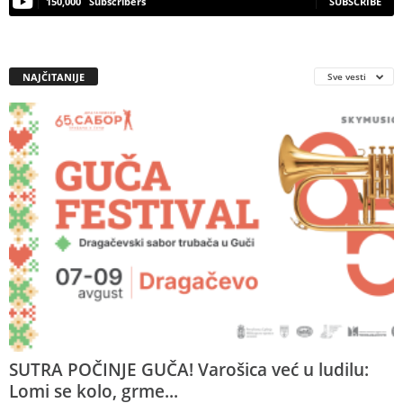
150,000
Subscribers
SUBSCRIBE
NAJČITANIJE
Sve vesti
SUTRA POČINJE GUČA! Varošica već u ludilu:
Lomi se kolo, grme...