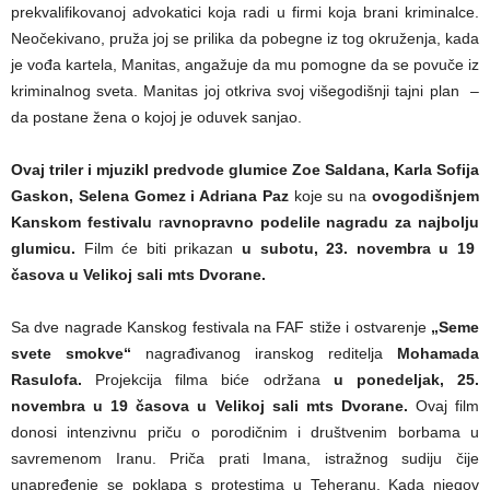
prekvalifikovanoj advokatici koja radi u firmi koja brani kriminalce.
Neočekivano, pruža joj se prilika da pobegne iz tog okruženja, kada
je vođa kartela, Manitas, angažuje da mu pomogne da se povuče iz
kriminalnog sveta. Manitas joj otkriva svoj višegodišnji tajni plan –
da postane žena o kojoj je oduvek sanjao.
Ovaj triler i mjuzikl predvode glumice Zoe Saldana, Karla Sofija
Gaskon, Selena Gomez i Adriana Paz
koje su na
ovogodišnjem
Kanskom festivalu
r
avnopravno podelile nagradu za najbolju
glumicu.
Film će biti prikazan
u subotu, 23. novembra u 19
časova u Velikoj sali mts Dvorane.
Sa dve nagrade Kanskog festivala na FAF stiže i ostvarenje
„Seme
svete smokve“
nagrađivanog iranskog reditelja
Mohamada
Rasulofa.
Projekcija filma biće održana
u ponedeljak, 25.
novembra u 19 časova u Velikoj sali mts Dvorane.
Ovaj film
donosi intenzivnu priču o porodičnim i društvenim borbama u
savremenom Iranu. Priča prati Imana, istražnog sudiju čije
unapređenje se poklapa s protestima u Teheranu. Kada njegov