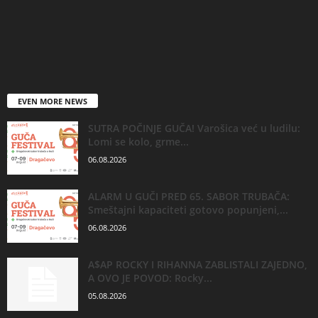
EVEN MORE NEWS
SUTRA POČINJE GUČA! Varošica već u ludilu:
Lomi se kolo, grme...
06.08.2026
ALARM U GUČI PRED 65. SABOR TRUBAČA:
Smeštajni kapaciteti gotovo popunjeni,...
06.08.2026
A$AP ROCKY I RIHANNA ZABLISTALI ZAJEDNO,
A OVO JE POVOD: Rocky...
05.08.2026