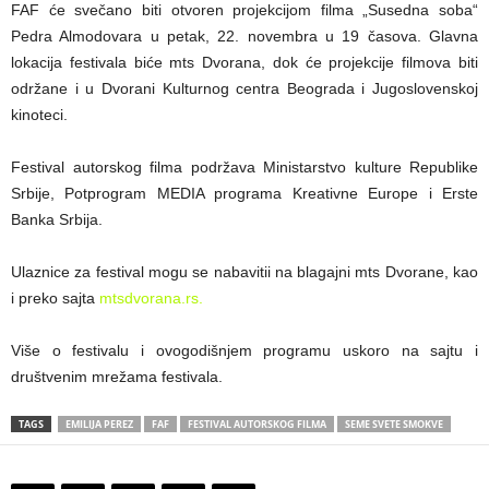
FAF će svečano biti otvoren projekcijom filma „Susedna soba“
Pedra Almodovara u petak, 22. novembra u 19 časova. Glavna
lokacija festivala biće mts Dvorana, dok će projekcije filmova biti
održane i u Dvorani Kulturnog centra Beograda i Jugoslovenskoj
kinoteci.
Festival autorskog filma podržava Ministarstvo kulture Republike
Srbije, Potprogram MEDIA programa Kreativne Europe i Erste
Banka Srbija.
Ulaznice za festival mogu se nabavitii na blagajni mts Dvorane, kao
i preko sajta
mtsdvorana.rs.
Više o festivalu i ovogodišnjem programu uskoro na sajtu i
društvenim mrežama festivala.
TAGS
EMILIJA PEREZ
FAF
FESTIVAL AUTORSKOG FILMA
SEME SVETE SMOKVE