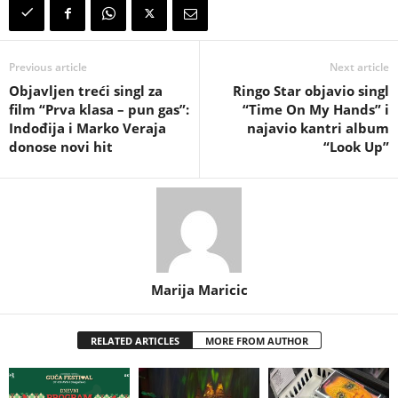
Previous article
Next article
Objavljen treći singl za
Ringo Star objavio singl
film “Prva klasa – pun gas”:
“Time On My Hands” i
Indođija i Marko Veraja
najavio kantri album
donose novi hit
“Look Up”
Marija Maricic
RELATED ARTICLES
MORE FROM AUTHOR