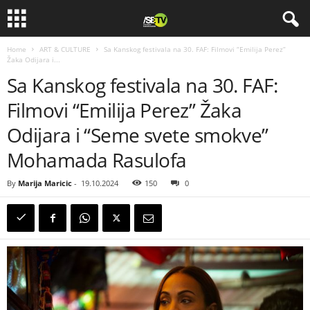
Home
ART & CULTURE
Sa Kanskog festivala na 30. FAF: Filmovi “Emilija Perez”
Žaka Odijara i...
Sa Kanskog festivala na 30. FAF:
Filmovi “Emilija Perez” Žaka
Odijara i “Seme svete smokve”
Mohamada Rasulofa
By
Marija Maricic
-
19.10.2024
150
0