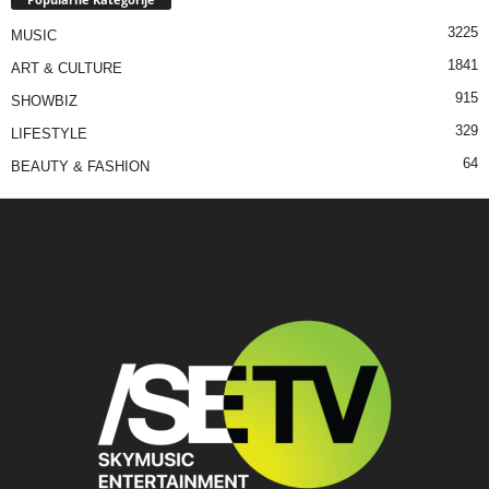
3225
MUSIC
1841
ART & CULTURE
915
SHOWBIZ
329
LIFESTYLE
64
BEAUTY & FASHION