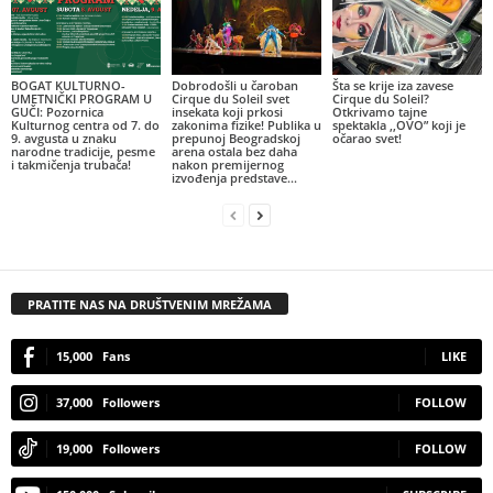
BOGAT KULTURNO-
Dobrodošli u čaroban
Šta se krije iza zavese
UMETNIČKI PROGRAM U
Cirque du Soleil svet
Cirque du Soleil?
GUČI: Pozornica
insekata koji prkosi
Otkrivamo tajne
Kulturnog centra od 7. do
zakonima fizike! Publika u
spektakla ,,OVO” koji je
9. avgusta u znaku
prepunoj Beogradskoj
očarao svet!
narodne tradicije, pesme
arena ostala bez daha
i takmičenja trubača!
nakon premijernog
izvođenja predstave...
PRATITE NAS NA DRUŠTVENIM MREŽAMA
15,000
Fans
LIKE
37,000
Followers
FOLLOW
19,000
Followers
FOLLOW