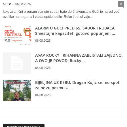
SE TV
-
06.08.2026
0
Iako zvanični program startuje sutra i traje do 9. avgusta u Guči je narod već
uveliko na nogama i vlada opšte ludilo Reke ljudi slivaju...
ALARM U GUČI PRED 65. SABOR TRUBAČA:
Smeštajni kapaciteti gotovo popunjeni,...
06.08.2026
A$AP ROCKY I RIHANNA ZABLISTALI ZAJEDNO,
A OVO JE POVOD: Rocky...
05.08.2026
BIJELJINA UZ KEBU: Dragan Kojić snimo spot
za novu pesmu –...
04.08.2026
Popularne Kategorije