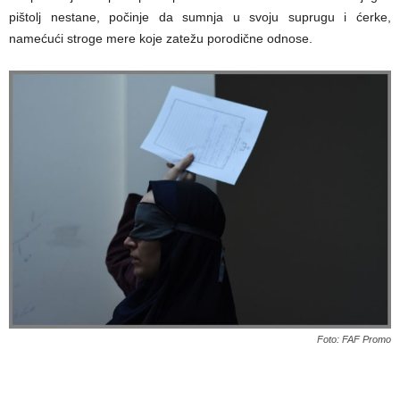
pištolj nestane, počinje da sumnja u svoju suprugu i ćerke,
namećući stroge mere koje zatežu porodične odnose.
Foto: FAF Promo