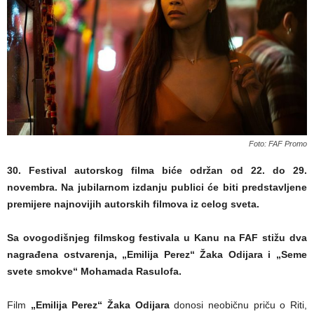
Foto: FAF Promo
30. Festival autorskog filma biće održan od 22. do 29.
novembra. Na jubilarnom izdanju publici će biti predstavljene
premijere najnovijih autorskih filmova iz celog sveta.
Sa ovogodišnjeg filmskog festivala u Kanu na FAF stižu dva
nagrađena ostvarenja,
„Emilija Perez“ Žaka Odijara i „Seme
svete smokve“ Mohamada Rasulofa.
Film
„Emilija Perez“ Žaka Odijara
donosi neobičnu priču o Riti,