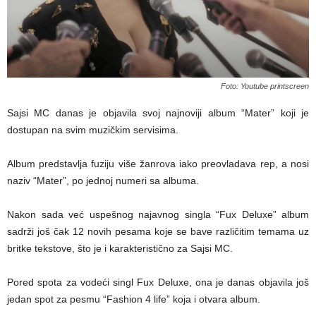
Foto: Youtube printscreen
Sajsi MC danas je objavila svoj najnoviji album “Mater” koji je
dostupan na svim muzičkim servisima.
Album predstavlja fuziju više žanrova iako preovladava rep, a nosi
naziv “Mater”, po jednoj numeri sa albuma.
Nakon sada već uspešnog najavnog singla “Fux Deluxe” album
sadrži još čak 12 novih pesama koje se bave različitim temama uz
britke tekstove, što je i karakteristično za Sajsi MC.
Pored spota za vodeći singl Fux Deluxe, ona je danas objavila još
jedan spot za pesmu “Fashion 4 life” koja i otvara album.