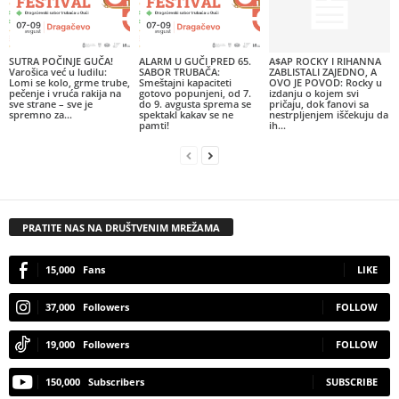
SUTRA POČINJE GUČA!
ALARM U GUČI PRED 65.
A$AP ROCKY I RIHANNA
Varošica već u ludilu:
SABOR TRUBAČA:
ZABLISTALI ZAJEDNO, A
Lomi se kolo, grme trube,
Smeštajni kapaciteti
OVO JE POVOD: Rocky u
pečenje i vruća rakija na
gotovo popunjeni, od 7.
izdanju o kojem svi
sve strane – sve je
do 9. avgusta sprema se
pričaju, dok fanovi sa
spremno za...
spektakl kakav se ne
nestrpljenjem iščekuju da
pamti!
ih...
PRATITE NAS NA DRUŠTVENIM MREŽAMA
15,000
Fans
LIKE
37,000
Followers
FOLLOW
19,000
Followers
FOLLOW
150,000
Subscribers
SUBSCRIBE