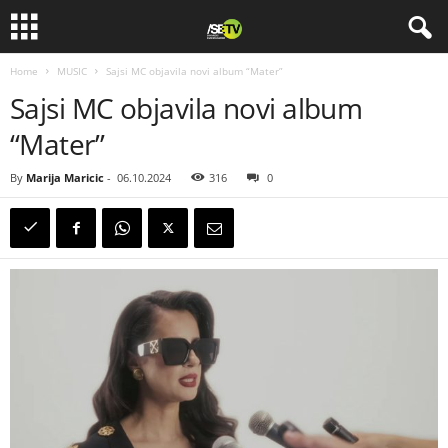
Home
MUSIC
Sajsi MC objavila novi album “Mater”
Sajsi MC objavila novi album
“Mater”
By
Marija Maricic
-
06.10.2024
316
0