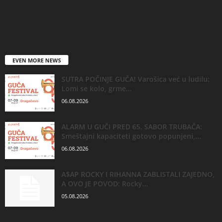
EVEN MORE NEWS
SUTRA POČINJE GUČA! Varošica već u ludilu:
Lomi se kolo, grme...
06.08.2026
ALARM U GUČI PRED 65. SABOR TRUBAČA:
Smeštajni kapaciteti gotovo popunjeni,...
06.08.2026
A$AP ROCKY I RIHANNA ZABLISTALI ZAJEDNO,
A OVO JE POVOD: Rocky...
05.08.2026