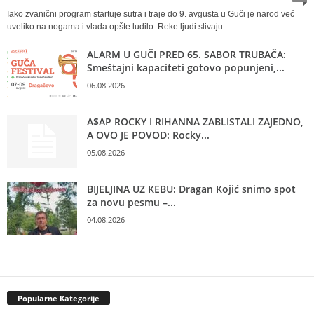
Iako zvanični program startuje sutra i traje do 9. avgusta u Guči je narod već
uveliko na nogama i vlada opšte ludilo Reke ljudi slivaju...
ALARM U GUČI PRED 65. SABOR TRUBAČA:
Smeštajni kapaciteti gotovo popunjeni,...
06.08.2026
A$AP ROCKY I RIHANNA ZABLISTALI ZAJEDNO,
A OVO JE POVOD: Rocky...
05.08.2026
BIJELJINA UZ KEBU: Dragan Kojić snimo spot
za novu pesmu –...
04.08.2026
Popularne Kategorije