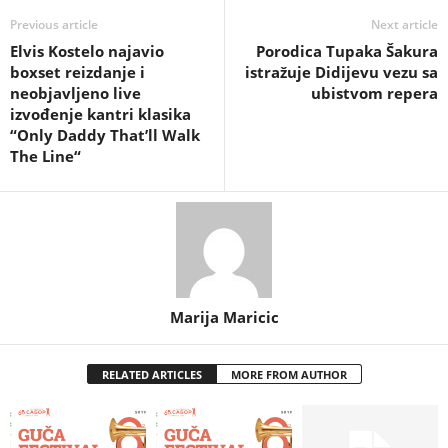
Previous article
Next article
Elvis Kostelo najavio
Porodica Tupaka Šakura
boxset reizdanje i
istražuje Didijevu vezu sa
neobjavljeno live
ubistvom repera
izvođenje kantri klasika
“Only Daddy That’ll Walk
The Line“
Marija Maricic
RELATED ARTICLES
MORE FROM AUTHOR