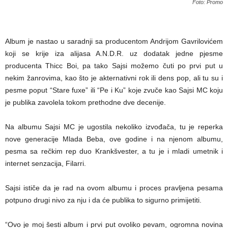
Foto: Promo
Album je nastao u saradnji sa producentom Andrijom Gavrilovićem
koji se krije iza alijasa A.N.D.R. uz dodatak jedne pjesme
producenta Thicc Boi, pa tako Sajsi možemo čuti po prvi put u
nekim žanrovima, kao što je akternativni rok ili dens pop, ali tu su i
pesme poput “Stare fuxe” ili “Pe i Ku” koje zvuče kao Sajsi MC koju
je publika zavolela tokom prethodne dve decenije.
Na albumu Sajsi MC je ugostila nekoliko izvođača, tu je reperka
nove generacije Mlada Beba, ove godine i na njenom albumu,
pesma sa rečkim rep duo Krankšvester, a tu je i mladi umetnik i
internet senzacija, Filarri.
Sajsi ističe da je rad na ovom albumu i proces pravljena pesama
potpuno drugi nivo za nju i da će publika to sigurno primijetiti.
“Ovo je moj šesti album i prvi put ovoliko pevam, ogromna novina