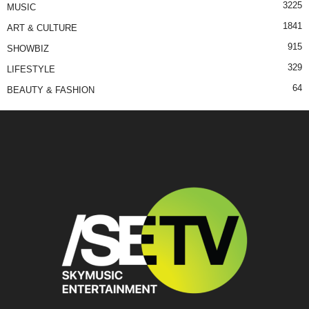
3225
MUSIC
1841
ART & CULTURE
915
SHOWBIZ
329
LIFESTYLE
64
BEAUTY & FASHION