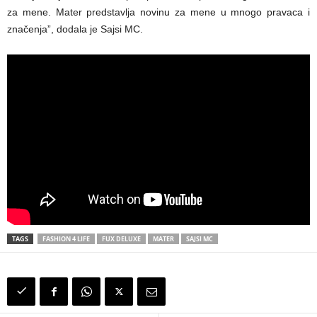
za mene. Mater predstavlja novinu za mene u mnogo pravaca i
značenja”, dodala je Sajsi MC.
TAGS
FASHION 4 LIFE
FUX DELUXE
MATER
SAJSI MC