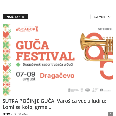
NAJČITANIJE
Sve vesti
SUTRA POČINJE GUČA! Varošica već u ludilu:
Lomi se kolo, grme...
SE TV
-
06.08.2026
0