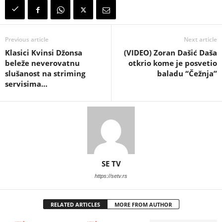
Previous article
Next article
Klasici Kvinsi Džonsa
(VIDEO) Zoran Dašić Daša
beleže neverovatnu
otkrio kome je posvetio
slušanost na striming
baladu “Čežnja”
servisima…
SE TV
https://setv.rs
RELATED ARTICLES
MORE FROM AUTHOR