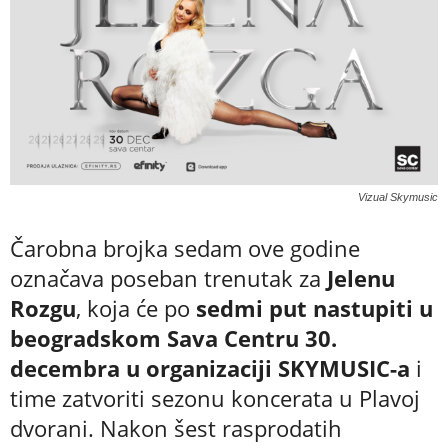
Vizual Skymusic
Čarobna brojka sedam ove godine
označava poseban trenutak za
Jelenu
Rozgu
, koja će po
sedmi put nastupiti u
beogradskom Sava Centru 30.
decembra u organizaciji SKYMUSIC-a
i
time zatvoriti sezonu koncerata u Plavoj
dvorani. Nakon šest rasprodatih