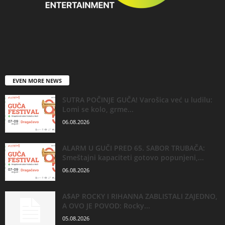
EVEN MORE NEWS
SUTRA POČINJE GUČA! Varošica već u ludilu:
Lomi se kolo, grme...
06.08.2026
ALARM U GUČI PRED 65. SABOR TRUBAČA:
Smeštajni kapaciteti gotovo popunjeni,...
06.08.2026
A$AP ROCKY I RIHANNA ZABLISTALI ZAJEDNO,
A OVO JE POVOD: Rocky...
05.08.2026