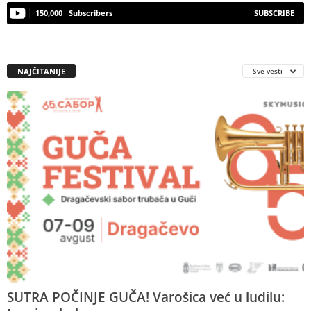
150,000
Subscribers
SUBSCRIBE
NAJČITANIJE
Sve vesti
SUTRA POČINJE GUČA! Varošica već u ludilu: