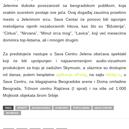
Jelenine duboke povezanosti sa beogradskom publikom, koja
svakim susretom postaje sve jača. Ovaj događaj zauzima posebno
mesto u Jeleninom srcu. Sava Centar će ponovo biti ispunjen
melodijama njenih nezaboravnih hitova, kao što su “Bižuterija”,
“Cirkus”, “Nirvana”, “Minut srca mog”, “Lavica”, koji već mesecima
dominira top-listama, ali i mnogim drugim.
Za predstojeće nastupe u Sava Centru Jelena obećava spektakl
koji će biti upotpunjen i najsavremenijom audio-vizuelnom
produkcijom za koju je zadužen Skymusic, a ulaznice su dostupne
od danas, putem besplatne
aplikacije eFinity
, na sajtu
efinity.rs
, u
Sava Centru, na blagajnama Beogradske arene i Doma omladine
Beograda, Tržnom centru Rajićeva (I sprat) i na više od 1.000
Mojkiosk objekata širom Srbije.
TAGS
EFINITY
JELENA ROZGA
KONCERTI
POPULARNO
SAVA CENTAR
SKYMUSIC