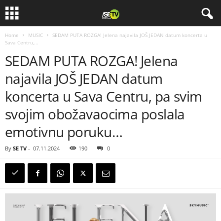
Home
MUSIC
SEDAM PUTA ROZGA! Jelena najavila JOŠ JEDAN datum koncerta u
Sava Centru,...
SEDAM PUTA ROZGA! Jelena
najavila JOŠ JEDAN datum
koncerta u Sava Centru, pa svim
svojim obožavaocima poslala
emotivnu poruku…
By
SE TV
-
07.11.2024
190
0