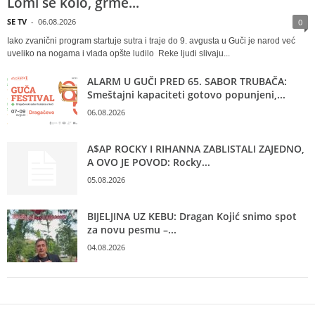
Lomi se kolo, grme...
SE TV
-
06.08.2026
0
Iako zvanični program startuje sutra i traje do 9. avgusta u Guči je narod već
uveliko na nogama i vlada opšte ludilo Reke ljudi slivaju...
ALARM U GUČI PRED 65. SABOR TRUBAČA:
Smeštajni kapaciteti gotovo popunjeni,...
06.08.2026
A$AP ROCKY I RIHANNA ZABLISTALI ZAJEDNO,
A OVO JE POVOD: Rocky...
05.08.2026
BIJELJINA UZ KEBU: Dragan Kojić snimo spot
za novu pesmu –...
04.08.2026