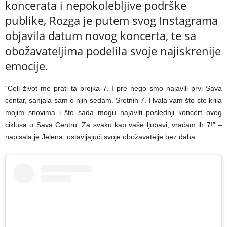
koncerata i nepokolebljive podrške
publike, Rozga je putem svog Instagrama
objavila datum novog koncerta, te sa
obožavateljima podelila svoje najiskrenije
emocije.
“Celi život me prati ta brojka 7. I pre nego smo najavili prvi Sava
centar, sanjala sam o njih sedam. Sretnih 7. Hvala vam što ste krila
mojim snovima i što sada mogu najaviti poslednji koncert ovog
ciklusa u Sava Centru. Za svaku kap vaše ljubavi, vraćam ih 7!” –
napisala je Jelena, ostavljajući svoje obožavatelje bez daha.