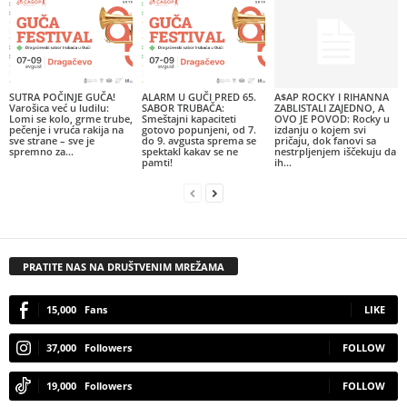
SUTRA POČINJE GUČA!
ALARM U GUČI PRED 65.
A$AP ROCKY I RIHANNA
Varošica već u ludilu:
SABOR TRUBAČA:
ZABLISTALI ZAJEDNO, A
Lomi se kolo, grme trube,
Smeštajni kapaciteti
OVO JE POVOD: Rocky u
pečenje i vruća rakija na
gotovo popunjeni, od 7.
izdanju o kojem svi
sve strane – sve je
do 9. avgusta sprema se
pričaju, dok fanovi sa
spremno za...
spektakl kakav se ne
nestrpljenjem iščekuju da
pamti!
ih...
PRATITE NAS NA DRUŠTVENIM MREŽAMA
15,000
Fans
LIKE
37,000
Followers
FOLLOW
19,000
Followers
FOLLOW