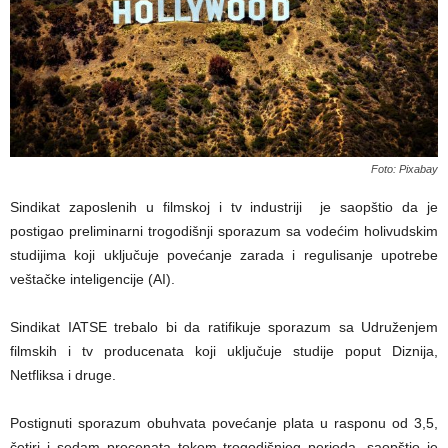
Foto: Pixabay
Sindikat zaposlenih u filmskoj i tv industriji je saopštio da je
postigao preliminarni trogodišnji sporazum sa vodećim holivudskim
studijima koji uključuje povećanje zarada i regulisanje upotrebe
veštačke inteligencije (AI).
Sindikat IATSE trebalo bi da ratifikuje sporazum sa Udruženjem
filmskih i tv producenata koji uključuje studije poput Diznija,
Netfliksa i druge.
Postignuti sporazum obuhvata povećanje plata u rasponu od 3,5,
četiri i sedam procenata tokom trogodišnjeg perioda, saopštio je