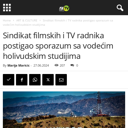
Home
ART & CULTURE
Sindikat filmskih i TV radnika postigao sporazum sa
vodećim holivudskim studijima
Sindikat filmskih i TV radnika
postigao sporazum sa vodećim
holivudskim studijima
By
Marija Maricic
-
27.06.2024
207
0