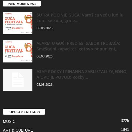
EVEN MORE NEWS
SUTRA POČINJE GUČA! Varošica već u ludilu:
Lomi se kolo, grme...
06.08.2026
ALARM U GUČI PRED 65. SABOR TRUBAČA:
Smeštajni kapaciteti gotovo popunjeni,...
06.08.2026
A$AP ROCKY I RIHANNA ZABLISTALI ZAJEDNO,
A OVO JE POVOD: Rocky...
05.08.2026
POPULAR CATEGORY
3225
MUSIC
1841
ART & CULTURE