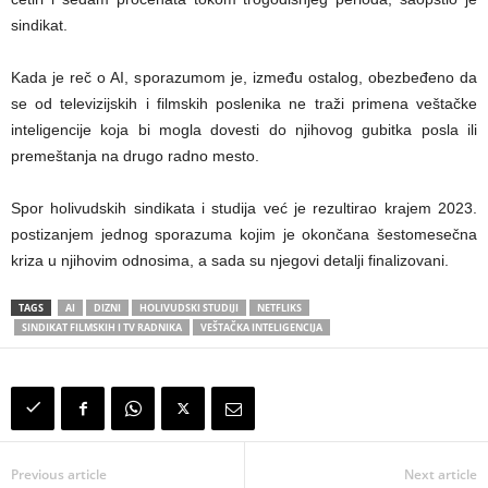
sindikat.
Kada je reč o AI, sporazumom je, između ostalog, obezbeđeno da
se od televizijskih i filmskih poslenika ne traži primena veštačke
inteligencije koja bi mogla dovesti do njihovog gubitka posla ili
premeštanja na drugo radno mesto.
Spor holivudskih sindikata i studija već je rezultirao krajem 2023.
postizanjem jednog sporazuma kojim je okončana šestomesečna
kriza u njihovim odnosima, a sada su njegovi detalji finalizovani.
TAGS
AI
DIZNI
HOLIVUDSKI STUDIJI
NETFLIKS
SINDIKAT FILMSKIH I TV RADNIKA
VEŠTAČKA INTELIGENCIJA
Previous article
Next article