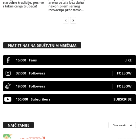
narodne tradicije, pesme
arena ostala bez daha
i takmičenja trubača!
nakon premijernog
izvođenja predstave...
PRATITE NAS NA DRUŠTVENIM MREŽAMA
15,000
Fans
LIKE
37,000
Followers
FOLLOW
19,000
Followers
FOLLOW
150,000
Subscribers
SUBSCRIBE
NAJČITANIJE
Sve vesti