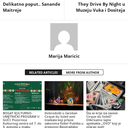
Delikatno poput.. Sanande
They Drive By Night u
Maitreje
Muzeju Vuka i Dositeja
Marija Maricic
RELATED ARTICLES
MORE FROM AUTHOR
BOGAT KULTURNO-
Dobrodošli u čaroban
Šta se krije iza zavese
UMETNIČKI PROGRAM U
Cirque du Soleil svet
Cirque du Soleil?
GUČI: Pozornica
insekata koji prkosi
Otkrivamo tajne
Kulturnog centra od 7. do
zakonima fizike! Publika u
spektakla ,,OVO” koji je
9. avgusta u znaku
prepunoj Beogradskoj
očarao svet!