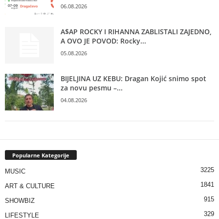
06.08.2026
A$AP ROCKY I RIHANNA ZABLISTALI ZAJEDNO,
A OVO JE POVOD: Rocky...
05.08.2026
BIJELJINA UZ KEBU: Dragan Kojić snimo spot
za novu pesmu –...
04.08.2026
Popularne Kategorije
3225
MUSIC
1841
ART & CULTURE
915
SHOWBIZ
329
LIFESTYLE