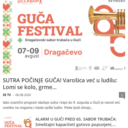
SUTRA POČINJE GUČA! Varošica već u ludilu:
Lomi se kolo, grme...
SE TV
-
06.08.2026
0
Iako zvanični program startuje sutra i traje do 9. avgusta u Guči je narod već
uveliko na nogama i vlada opšte ludilo Reke ljudi slivaju...
ALARM U GUČI PRED 65. SABOR TRUBAČA:
Smeštajni kapaciteti gotovo popunjeni,...