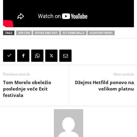
TAGS
AIR CON
DIVIDE AND EXIT
GIT SOME BALLS
SLEAFORD MODS
Previous article
Next article
Tom Morelo obeležio
Džejms Hetfild ponovo na
poslednje veče Exit
velikom platnu
festivala