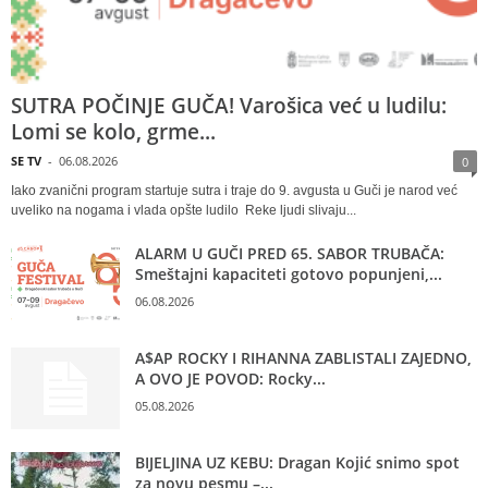
SUTRA POČINJE GUČA! Varošica već u ludilu:
Lomi se kolo, grme...
SE TV
-
06.08.2026
0
Iako zvanični program startuje sutra i traje do 9. avgusta u Guči je narod već
uveliko na nogama i vlada opšte ludilo Reke ljudi slivaju...
ALARM U GUČI PRED 65. SABOR TRUBAČA:
Smeštajni kapaciteti gotovo popunjeni,...
06.08.2026
A$AP ROCKY I RIHANNA ZABLISTALI ZAJEDNO,
A OVO JE POVOD: Rocky...
05.08.2026
BIJELJINA UZ KEBU: Dragan Kojić snimo spot
za novu pesmu –...