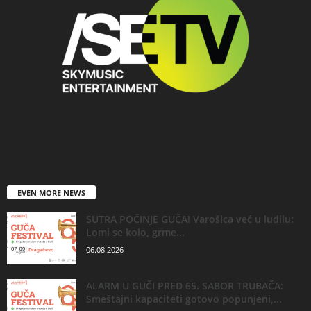
EVEN MORE NEWS
SUTRA POČINJE GUČA! Varošica već u ludilu:
Lomi se kolo, grme...
06.08.2026
ALARM U GUČI PRED 65. SABOR TRUBAČA:
Smeštajni kapaciteti gotovo popunjeni,...