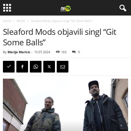
Home
MUSIC
Sleaford Mods objavili singl “Git Some Balls”
Sleaford Mods objavili singl “Git
Some Balls”
By
Marija Maricic
-
15.07.2024
163
0