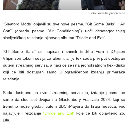
Foto: Youtube printscreen
“Sleaford Mods” objavili su dve nove pesme, “Git Some Balls” i “Air
Con” (obrada pesme “Air Conditioning”) uoči desetogodišnjeg
slavljeničkog reizdanja njihovog albuma “Divide and Exit”.
“Git Some Balls” su napisali i snimili Endrhu Fern i Džejson
Vilijamson tokom sesija za album, ali je tek sada prvi put dostupan
putem streaming servisa, a naći će se i na jednokratnom flexi-disku
koji će biti dostupan samo u ograničenom izdanju primeraka
reizdanja.
Sada dostupno na svim streaming servisima, izdanje pesme ne
samo da sledi set dvojca na Glastonbury Festivalu 2024. koji se
trenutno može gledati putem BBC iPlayera do kraja meseca, već
najavljuje i reizdanje
“Divide and Exit”
koje će biti objavljeno 26.
jula.