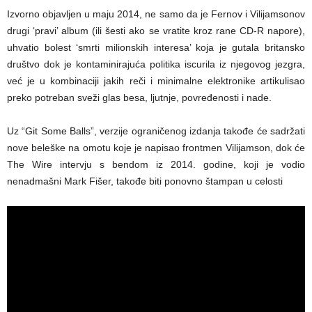
Izvorno objavljen u maju 2014, ne samo da je Fernov i Vilijamsonov
drugi ‘pravi’ album (ili šesti ako se vratite kroz rane CD-R napore),
uhvatio bolest ‘smrti milionskih interesa’ koja je gutala britansko
društvo dok je kontaminirajuća politika iscurila iz njegovog jezgra,
već je u kombinaciji jakih reči i minimalne elektronike artikulisao
preko potreban sveži glas besa, ljutnje, povređenosti i nade.
Uz “Git Some Balls”, verzije ograničenog izdanja takođe će sadržati
nove beleške na omotu koje je napisao frontmen Vilijamson, dok će
The Wire intervju s bendom iz 2014. godine, koji je vodio
nenadmašni Mark Fišer, takođe biti ponovno štampan u celosti