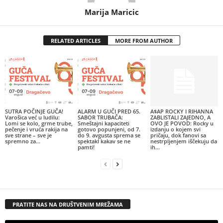
Marija Maricic
RELATED ARTICLES
MORE FROM AUTHOR
SUTRA POČINJE GUČA!
ALARM U GUČI PRED 65.
A$AP ROCKY I RIHANNA
Varošica već u ludilu:
SABOR TRUBAČA:
ZABLISTALI ZAJEDNO, A
Lomi se kolo, grme trube,
Smeštajni kapaciteti
OVO JE POVOD: Rocky u
pečenje i vruća rakija na
gotovo popunjeni, od 7.
izdanju o kojem svi
sve strane – sve je
do 9. avgusta sprema se
pričaju, dok fanovi sa
spremno za...
spektakl kakav se ne
nestrpljenjem iščekuju da
pamti!
ih...
PRATITE NAS NA DRUŠTVENIM MREŽAMA