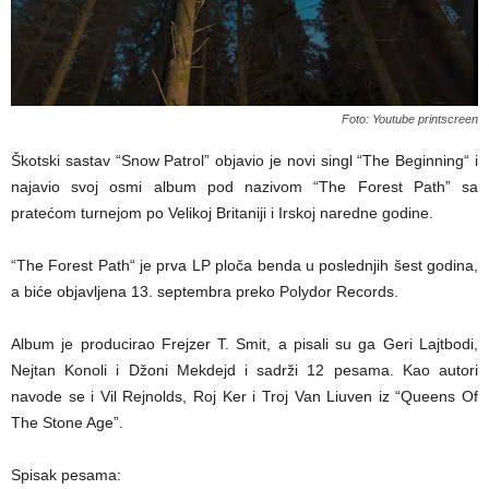
Foto: Youtube printscreen
Škotski sastav “Snow Patrol” objavio je novi singl “The Beginning“ i
najavio svoj osmi album pod nazivom “The Forest Path” sa
pratećom turnejom po Velikoj Britaniji i Irskoj naredne godine.
“The Forest Path“ je prva LP ploča benda u poslednjih šest godina,
a biće objavljena 13. septembra preko Polydor Records.
Album je producirao Frejzer T. Smit, a pisali su ga Geri Lajtbodi,
Nejtan Konoli i Džoni Mekdejd i sadrži 12 pesama. Kao autori
navode se i Vil Rejnolds, Roj Ker i Troj Van Liuven iz “Queens Of
The Stone Age”.
Spisak pesama: