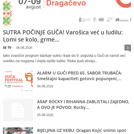
SUTRA POČINJE GUČA! Varošica već u ludilu:
Lomi se kolo, grme...
SE TV
-
06.08.2026
0
Iako zvanični program startuje sutra i traje do 9. avgusta u Guči je narod već
uveliko na nogama i vlada opšte ludilo Reke ljudi slivaju...
ALARM U GUČI PRED 65. SABOR TRUBAČA:
Smeštajni kapaciteti gotovo popunjeni,...
06.08.2026
A$AP ROCKY I RIHANNA ZABLISTALI ZAJEDNO,
A OVO JE POVOD: Rocky...
05.08.2026
BIJELJINA UZ KEBU: Dragan Kojić snimo spot