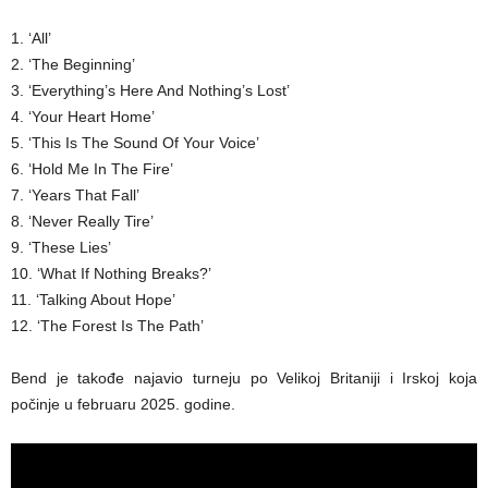
1. ‘All’
2. ‘The Beginning’
3. ‘Everything’s Here And Nothing’s Lost’
4. ‘Your Heart Home’
5. ‘This Is The Sound Of Your Voice’
6. ‘Hold Me In The Fire’
7. ‘Years That Fall’
8. ‘Never Really Tire’
9. ‘These Lies’
10. ‘What If Nothing Breaks?’
11. ‘Talking About Hope’
12. ‘The Forest Is The Path’
Bend je takođe najavio turneju po Velikoj Britaniji i Irskoj koja
počinje u februaru 2025. godine.