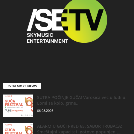
EVEN MORE NEWS
SUTRA POČINJE GUČA! Varošica već u ludilu:
Lomi se kolo, grme...
06.08.2026
ALARM U GUČI PRED 65. SABOR TRUBAČA:
Smeštajni kapaciteti gotovo popunjeni,...