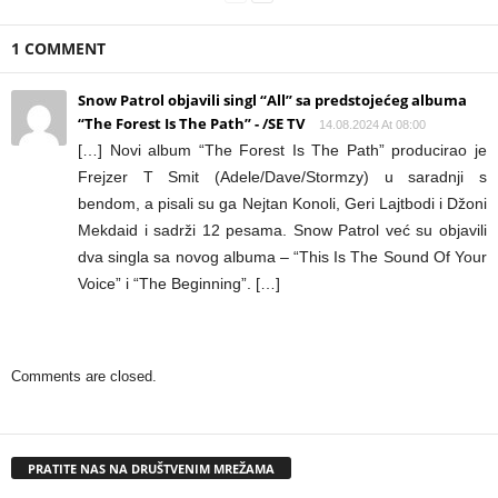
1 COMMENT
Snow Patrol objavili singl “All” sa predstojećeg albuma
“The Forest Is The Path” - /SE TV
14.08.2024 At 08:00
[…] Novi album “The Forest Is The Path” producirao je
Frejzer T Smit (Adele/Dave/Stormzy) u saradnji s
bendom, a pisali su ga Nejtan Konoli, Geri Lajtbodi i Džoni
Mekdaid i sadrži 12 pesama. Snow Patrol već su objavili
dva singla sa novog albuma – “This Is The Sound Of Your
Voice” i “The Beginning”. […]
Comments are closed.
PRATITE NAS NA DRUŠTVENIM MREŽAMA