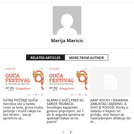
Marija Maricic
RELATED ARTICLES
MORE FROM AUTHOR
SUTRA POČINJE GUČA!
ALARM U GUČI PRED 65.
A$AP ROCKY I RIHANNA
Varošica već u ludilu:
SABOR TRUBAČA:
ZABLISTALI ZAJEDNO, A
Lomi se kolo, grme trube,
Smeštajni kapaciteti
OVO JE POVOD: Rocky u
pečenje i vruća rakija na
gotovo popunjeni, od 7.
izdanju o kojem svi
sve strane – sve je
do 9. avgusta sprema se
pričaju, dok fanovi sa
spremno za...
spektakl kakav se ne
nestrpljenjem iščekuju da
pamti!
ih...