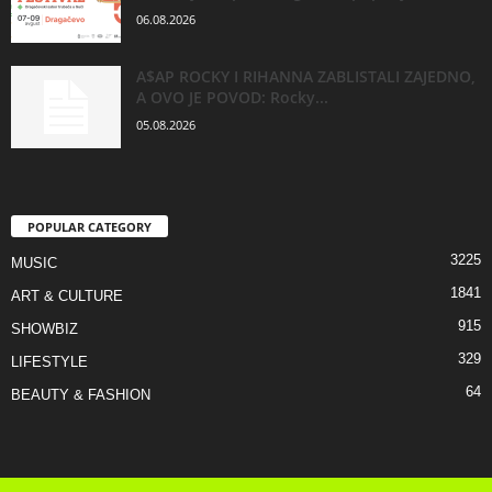
06.08.2026
A$AP ROCKY I RIHANNA ZABLISTALI ZAJEDNO,
A OVO JE POVOD: Rocky...
05.08.2026
POPULAR CATEGORY
3225
MUSIC
1841
ART & CULTURE
915
SHOWBIZ
329
LIFESTYLE
64
BEAUTY & FASHION