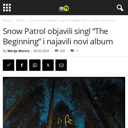
Home
MUSIC
Snow Patrol objavili singl “The Beginning” i najavili novi album
Snow Patrol objavili singl “The
Beginning” i najavili novi album
By
Marija Maricic
-
30.05.2024
292
1