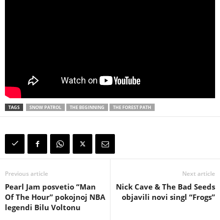
TAGS
SNOW PATROL
THE BEGINNING
THE FOREST PATH
Previous article
Next article
Pearl Jam posvetio “Man
Nick Cave & The Bad Seeds
Of The Hour” pokojnoj NBA
objavili novi singl “Frogs”
legendi Bilu Voltonu