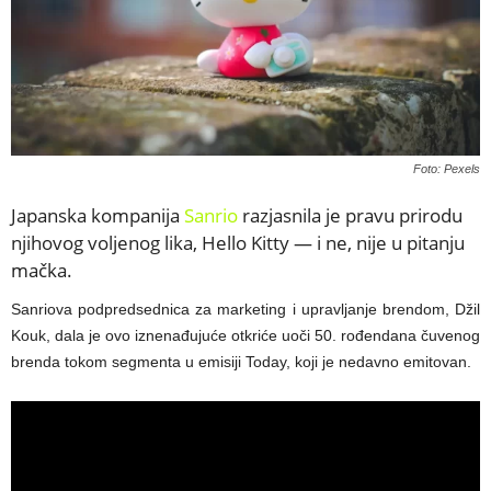
Foto: Pexels
Japanska kompanija
Sanrio
razjasnila je pravu prirodu
njihovog voljenog lika, Hello Kitty — i ne, nije u pitanju
mačka.
Sanriova podpredsednica za marketing i upravljanje brendom, Džil
Kouk, dala je ovo iznenađujuće otkriće uoči 50. rođendana čuvenog
brenda tokom segmenta u emisiji Today, koji je nedavno emitovan.