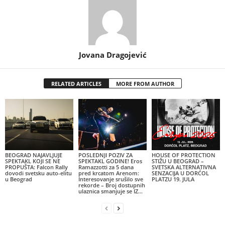
Jovana Dragojević
RELATED ARTICLES
MORE FROM AUTHOR
BEOGRAD NAJAVLJUJE
POSLEDNJI POZIV ZA
HOUSE OF PROTECTION
SPEKTAKL KOJI SE NE
SPEKTAKL GODINE! Eros
STIŽU U BEOGRAD –
PROPUŠTA: Falcon Rally
Ramazzotti za 5 dana
SVETSKA ALTERNATIVNA
dovodi svetsku auto-elitu
pred krcatom Arenom:
SENZACIJA U DORĆOL
u Beograd
Interesovanje srušilo sve
PLATZU 19. JULA
rekorde – Broj dostupnih
ulaznica smanjuje se IZ...