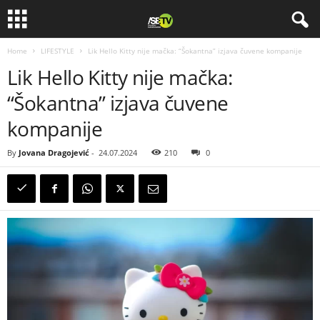
Home
LIFESTYLE
Lik Hello Kitty nije mačka: “Šokantna” izjava čuvene kompanije
Lik Hello Kitty nije mačka:
“Šokantna” izjava čuvene
kompanije
By
Jovana Dragojević
-
24.07.2024
210
0