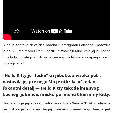
“Ona je zapravo devojčica rođena u predgrađu Londona“, potvrdila
je Kouk. “Ima mamu i tatu i sestru bliznakinju Mini, koja joj je ujedno
i najbolja prijateljica. Uživa u pečenju kolačića i sklapanju novih
prijateljstava.”
“Hello Kitty je “teška” tri jabuke, a visoka pet”,
nastavila je, pre nego što je otkrila još jedan
šokantni detalj — Hello Kitty takođe ima svog
kućnog ljubimca, mačku po imenu Charmmy Kitty.
Kreirala ju je japanska ilustratorka Juko Šimizu 1974. godine, a
pri put se pojavila na dečjoj novčanici naredne godine, a pet