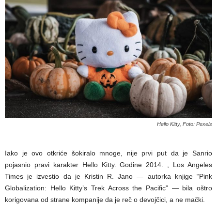
Hello Kitty, Foto: Pexels
Iako je ovo otkriće šokiralo mnoge, nije prvi put da je Sanrio
pojasnio pravi karakter Hello Kitty. Godine 2014. , Los Angeles
Times je izvestio da je Kristin R. Jano — autorka knjige “Pink
Globalization: Hello Kitty’s Trek Across the Pacific” — bila oštro
korigovana od strane kompanije da je reč o devojčici, a ne mački.