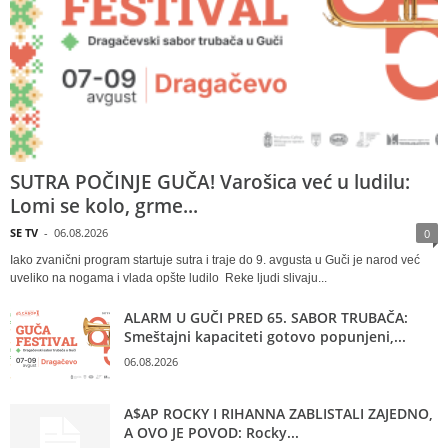
SUTRA POČINJE GUČA! Varošica već u ludilu:
Lomi se kolo, grme...
SE TV
-
06.08.2026
0
Iako zvanični program startuje sutra i traje do 9. avgusta u Guči je narod već
uveliko na nogama i vlada opšte ludilo Reke ljudi slivaju...
ALARM U GUČI PRED 65. SABOR TRUBAČA:
Smeštajni kapaciteti gotovo popunjeni,...
06.08.2026
A$AP ROCKY I RIHANNA ZABLISTALI ZAJEDNO,
A OVO JE POVOD: Rocky...