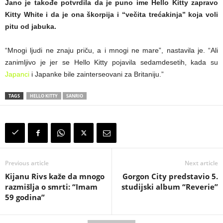
Jano je takođe potvrdila da je puno ime Hello Kitty zapravo
Kitty White i da je ona škorpija i “večita trećakinja” koja voli
pitu od jabuka.
“Mnogi ljudi ne znaju priču, a i mnogi ne mare”, nastavila je. “Ali
zanimljivo je jer se Hello Kitty pojavila sedamdesetih, kada su
Japanci
i Japanke bile zainterseovani za Britaniju.”
TAGS
HELLO KITTY
SANRIO
Previous article
Next article
Kijanu Rivs kaže da mnogo
Gorgon City predstavio 5.
razmišlja o smrti: “Imam
studijski album “Reverie”
59 godina”