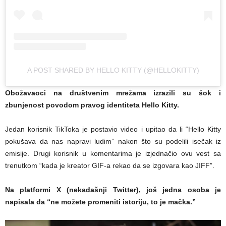
A POST SHARED BY HELLO KITTY (@HELLOKITTY)
Obožavaoci na društvenim mrežama izrazili su šok i
zbunjenost povodom pravog identiteta Hello Kitty.
Jedan korisnik TikToka je postavio video i upitao da li “Hello Kitty
pokušava da nas napravi ludim” nakon što su podelili isečak iz
emisije. Drugi korisnik u komentarima je izjednačio ovu vest sa
trenutkom “kada je kreator GIF-a rekao da se izgovara kao JIFF”.
Na platformi X (nekadašnji Twitter), još jedna osoba je
napisala da “ne možete promeniti istoriju, to je mačka.”