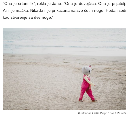
“Ona je crtani lik”, rekla je Jano. “Ona je devojčica. Ona je prijatelj.
Ali nije mačka. Nikada nije prikazana na sve četiri noge. Hoda i sedi
kao stvorenje sa dve noge.”
Ilustracija Hello Kitty: Foto / Pexels