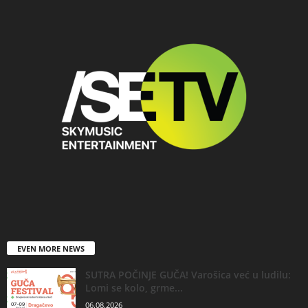
EVEN MORE NEWS
SUTRA POČINJE GUČA! Varošica već u ludilu:
Lomi se kolo, grme...
06.08.2026