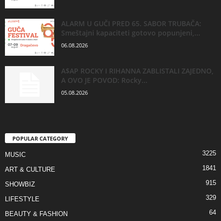
ALARM U GUČI PRED 65. SABOR TRUBAČA:
Smeštajni kapaciteti gotovo popunjeni,...
06.08.2026
A$AP ROCKY I RIHANNA ZABLISTALI ZAJEDNO,
A OVO JE POVOD: Rocky...
05.08.2026
POPULAR CATEGORY
3225
MUSIC
1841
ART & CULTURE
915
SHOWBIZ
329
LIFESTYLE
64
BEAUTY & FASHION