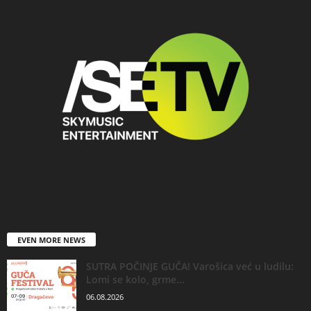
EVEN MORE NEWS
SUTRA POČINJE GUČA! Varošica već u ludilu:
Lomi se kolo, grme...
06.08.2026