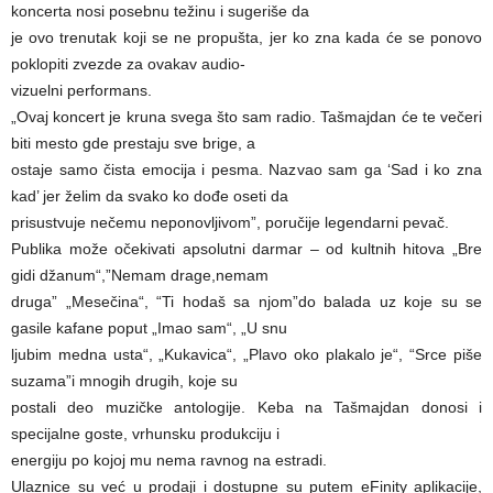
koncerta nosi posebnu težinu i sugeriše da
je ovo trenutak koji se ne propušta, jer ko zna kada će se ponovo
poklopiti zvezde za ovakav audio-
vizuelni performans.
„Ovaj koncert je kruna svega što sam radio. Tašmajdan će te večeri
biti mesto gde prestaju sve brige, a
ostaje samo čista emocija i pesma. Nazvao sam ga ‘Sad i ko zna
kad’ jer želim da svako ko dođe oseti da
prisustvuje nečemu neponovljivom”, poručije legendarni pevač.
Publika može očekivati apsolutni darmar – od kultnih hitova „Bre
gidi džanum“,”Nemam drage,nemam
druga” „Mesečina“, “Ti hodaš sa njom”do balada uz koje su se
gasile kafane poput „Imao sam“, „U snu
ljubim medna usta“, „Kukavica“, „Plavo oko plakalo je“, “Srce piše
suzama”i mnogih drugih, koje su
postali deo muzičke antologije. Keba na Tašmajdan donosi i
specijalne goste, vrhunsku produkciju i
energiju po kojoj mu nema ravnog na estradi.
Ulaznice su već u prodaji i dostupne su putem eFinity aplikacije,