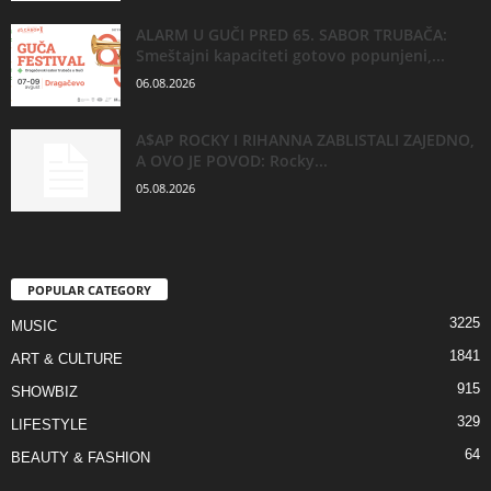
ALARM U GUČI PRED 65. SABOR TRUBAČA:
Smeštajni kapaciteti gotovo popunjeni,...
06.08.2026
A$AP ROCKY I RIHANNA ZABLISTALI ZAJEDNO,
A OVO JE POVOD: Rocky...
05.08.2026
POPULAR CATEGORY
3225
MUSIC
1841
ART & CULTURE
915
SHOWBIZ
329
LIFESTYLE
64
BEAUTY & FASHION