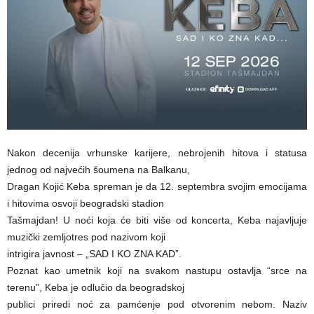
Nakon decenija vrhunske karijere, nebrojenih hitova i statusa
jednog od najvećih šoumena na Balkanu,
Dragan Kojić Keba spreman je da 12. septembra svojim emocijama
i hitovima osvoji beogradski stadion
Tašmajdan! U noći koja će biti više od koncerta, Keba najavljuje
muzički zemljotres pod nazivom koji
intrigira javnost – „SAD I KO ZNA KAD”.
Poznat kao umetnik koji na svakom nastupu ostavlja “srce na
terenu”, Keba je odlučio da beogradskoj
publici priredi noć za pamćenje pod otvorenim nebom. Naziv