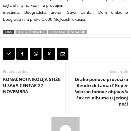
sajta efinity.rs, kao i na prodajnim
mestima: Beogradska arena, Sava Centar, Dom omladine
Beograda i na preko 1.000 MojKiosk lokacija.
TAGS
EFINITY
KONCERT
POPULARNO
SKYMUSIC
Previous article
Next article
KONAČNO! NIKOLIJA STIŽE
Drake ponovo provocira
U SAVA CENTAR 27.
Kendrick Lamar? Reper
NOVEMBRA
šokirao fanove objavivši
čak tri albuma u jednoj
noći