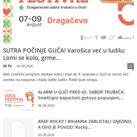
SUTRA POČINJE GUČA! Varošica već u ludilu:
Lomi se kolo, grme...
SE TV
-
06.08.2026
0
Iako zvanični program startuje sutra i traje do 9. avgusta u Guči je narod već
uveliko na nogama i vlada opšte ludilo Reke ljudi slivaju...
ALARM U GUČI PRED 65. SABOR TRUBAČA:
Smeštajni kapaciteti gotovo popunjeni,...
06.08.2026
A$AP ROCKY I RIHANNA ZABLISTALI ZAJEDNO,
A OVO JE POVOD: Rocky...
05.08.2026