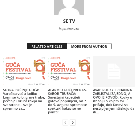
SE TV
https://setv.rs
RELATED ARTICLES
MORE FROM AUTHOR
SUTRA POČINJE GUČA!
ALARM U GUČI PRED 65.
A$AP ROCKY I RIHANNA
Varošica već u ludilu:
SABOR TRUBAČA:
ZABLISTALI ZAJEDNO, A
Lomi se kolo, grme trube,
Smeštajni kapaciteti
OVO JE POVOD: Rocky u
pečenje i vruća rakija na
gotovo popunjeni, od 7.
izdanju o kojem svi
sve strane – sve je
do 9. avgusta sprema se
pričaju, dok fanovi sa
spremno za...
spektakl kakav se ne
nestrpljenjem iščekuju da
pamti!
ih...