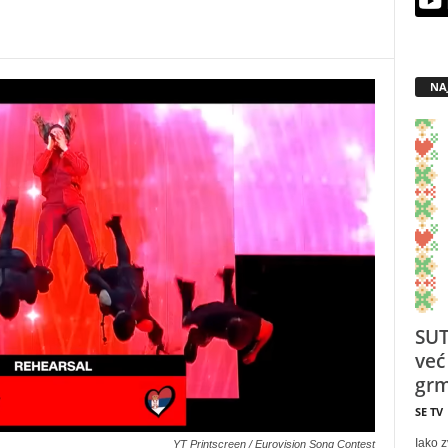
NA
SUT
već
grm
SE TV
Iako z
YT Printscreen / Eurovision Song Contest