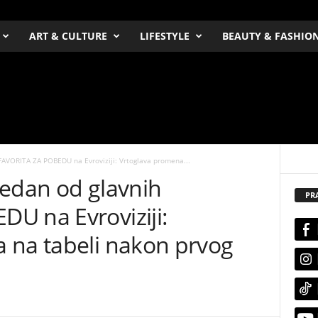
ART & CULTURE
LIFESTYLE
BEAUTY & FASHIO
FAVORITA ZA POBEDU na Evroviziji: Vrtoglava promena...
jedan od glavnih
PR
U na Evroviziji:
 na tabeli nakon prvog