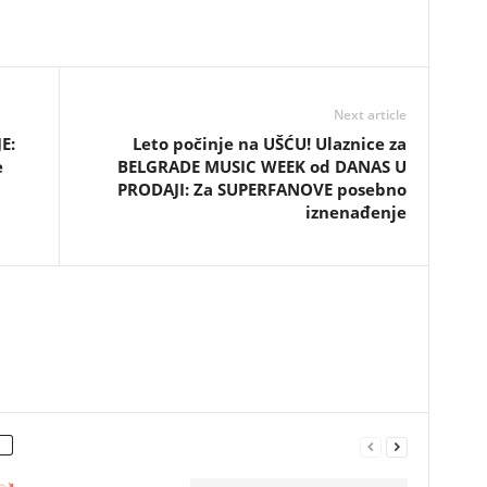
Next article
E:
Leto počinje na UŠĆU! Ulaznice za
e
BELGRADE MUSIC WEEK od DANAS U
PRODAJI: Za SUPERFANOVE posebno
iznenađenje