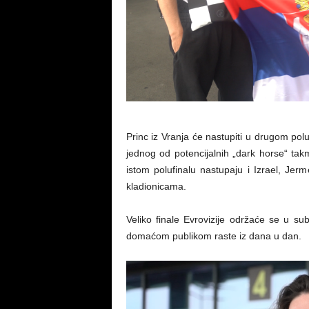
Princ iz Vranja će nastupiti u drugom pol
jednog od potencijalnih „dark horse“ takm
istom polufinalu nastupaju i Izrael, Jerm
kladionicama.
Veliko finale Evrovizije održaće se u 
domaćom publikom raste iz dana u dan.