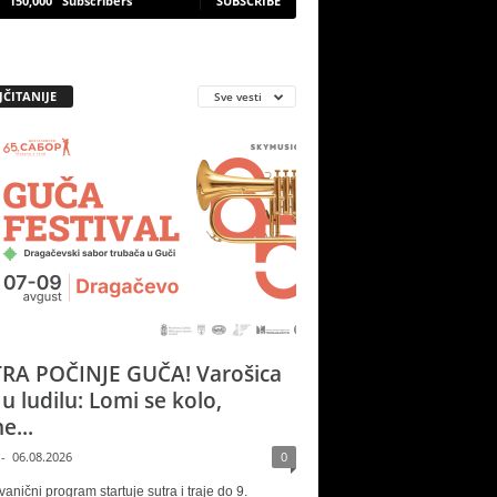
150,000
Subscribers
SUBSCRIBE
JČITANIJE
Sve vesti
RA POČINJE GUČA! Varošica
 u ludilu: Lomi se kolo,
e...
-
06.08.2026
0
vanični program startuje sutra i traje do 9.