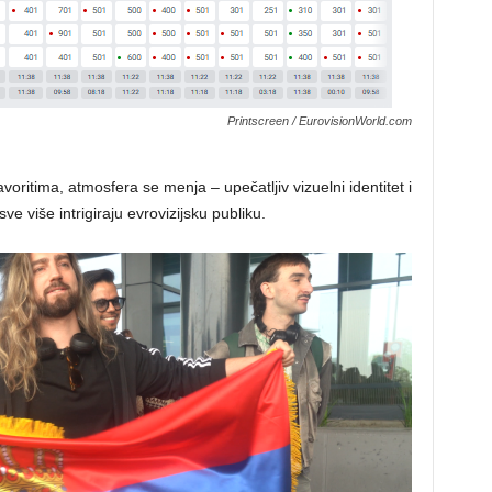
Printscreen / EurovisionWorld.com
voritima, atmosfera se menja – upečatljiv vizuelni identitet i
 više intrigiraju evrovizijsku publiku.