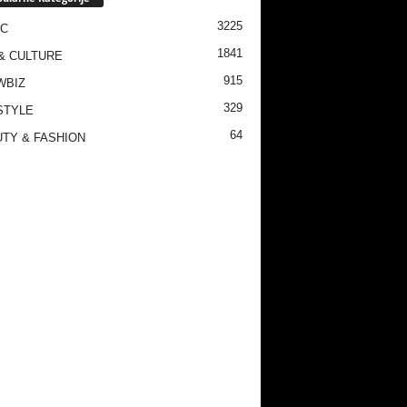
3225
IC
1841
& CULTURE
915
WBIZ
329
STYLE
64
TY & FASHION