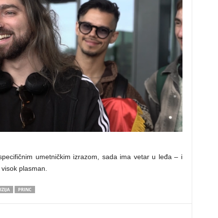
specifičnim umetničkim izrazom, sada ima vetar u leđa – i
 visok plasman.
ZIJA
PRINC