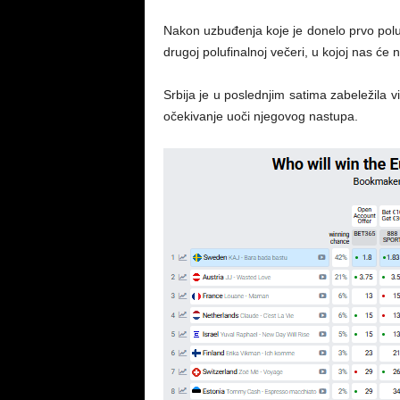
Nakon uzbuđenja koje je donelo prvo polu
drugoj polufinalnoj večeri, u kojoj nas će n
Srbija je u poslednjim satima zabeležila v
očekivanje uoči njegovog nastupa.