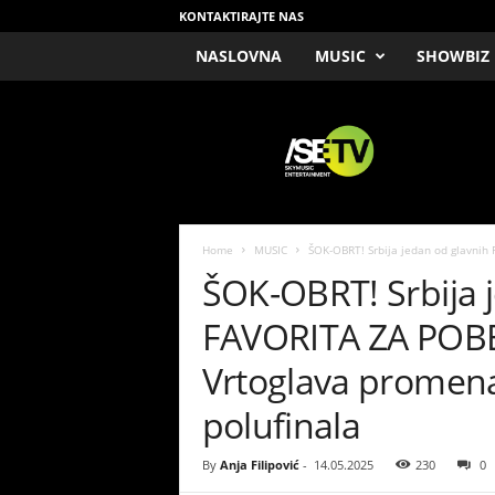
KONTAKTIRAJTE NAS
NASLOVNA
MUSIC
SHOWBIZ
/
S
E
T
V
Home
MUSIC
ŠOK-OBRT! Srbija jedan od glavnih 
ŠOK-OBRT! Srbija 
FAVORITA ZA POBED
Vrtoglava promena
polufinala
By
Anja Filipović
-
14.05.2025
230
0