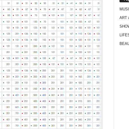
MUS
ART 
SHO
LIFE
BEAU