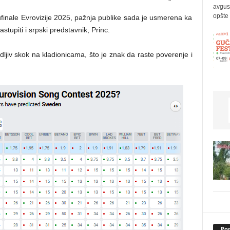
avgus
opšte 
finale Evrovizije 2025, pažnja publike sada je usmerena ka
astupiti i srpski predstavnik, Princ.
idljiv skok na kladionicama, što je znak da raste poverenje i
Pop