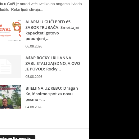
ta u Guči je narod već uveliko na nogama i vlada
ludilo Reke ljudi slivaju...
ALARM U GUČI PRED 65.
SABOR TRUBAČA: Smeštajni
kapaciteti gotovo
popunjeni,...
06.08.2026
A$AP ROCKY I RIHANNA
ZABLISTALI ZAJEDNO, A OVO
JE POVOD: Rocky...
05.08.2026
BIJELJINA UZ KEBU: Dragan
Kojić snimo spot za novu
pesmu –...
04.08.2026
ularne Kategorije