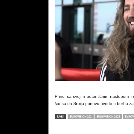
Princ, sa svojim autentičnim nastupom i 
šansu da Srbiju ponovo uvede u borbu za
TAGS
EUROVISION 202
EUROVISION 2025
EVROVI