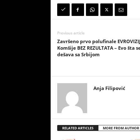
Previous article
Završeno prvo polufinale EVROVIZIJ
Komšije BEZ REZULTATA – Evo šta s
dešava sa Srbijom
Anja Filipović
RELATED ARTICLES
MORE FROM AUTHOR