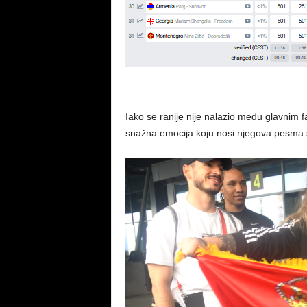
Iako se ranije nije nalazio među glavnim fa
snažna emocija koju nosi njegova pesma sve