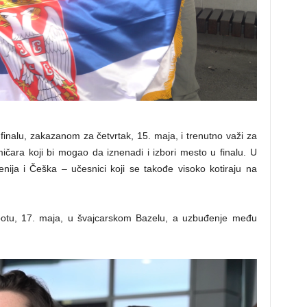
ufinalu, zakazanom za četvrtak, 15. maja, i trenutno važi za
ičara koji bi mogao da iznenadi i izbori mesto u finalu. U
enija i Češka – učesnici koji se takođe visoko kotiraju na
subotu, 17. maja, u švajcarskom Bazelu, a uzbuđenje među