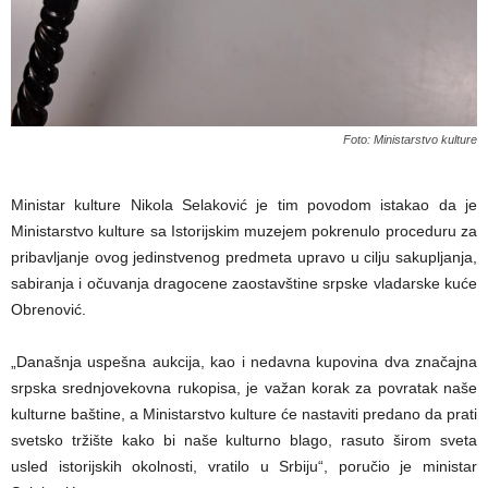
Foto: Ministarstvo kulture
Ministar kulture Nikola Selaković je tim povodom istakao da je
Ministarstvo kulture sa Istorijskim muzejem pokrenulo proceduru za
pribavljanje ovog jedinstvenog predmeta upravo u cilju sakupljanja,
sabiranja i očuvanja dragocene zaostavštine srpske vladarske kuće
Obrenović.
„Današnja uspešna aukcija, kao i nedavna kupovina dva značajna
srpska srednjovekovna rukopisa, je važan korak za povratak naše
kulturne baštine, a Ministarstvo kulture će nastaviti predano da prati
svetsko tržište kako bi naše kulturno blago, rasuto širom sveta
usled istorijskih okolnosti, vratilo u Srbiju“, poručio je ministar