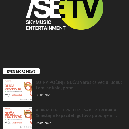
EVEN MORE NEWS
SUTRA POČINJE GUČA! Varošica već u ludilu:
Lomi se kolo, grme...
06.08.2026
ALARM U GUČI PRED 65. SABOR TRUBAČA:
Smeštajni kapaciteti gotovo popunjeni,...
06.08.2026