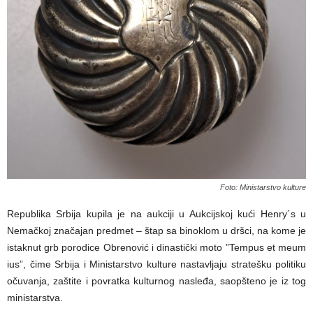
Foto: Ministarstvo kulture
Republika Srbija kupila je na aukciji u Aukcijskoj kući Henry´s u
Nemačkoj značajan predmet – štap sa binoklom u dršci, na kome je
istaknut grb porodice Obrenović i dinastički moto ”Tempus et meum
ius”, čime Srbija i Ministarstvo kulture nastavljaju stratešku politiku
očuvanja, zaštite i povratka kulturnog nasleđa, saopšteno je iz tog
ministarstva.