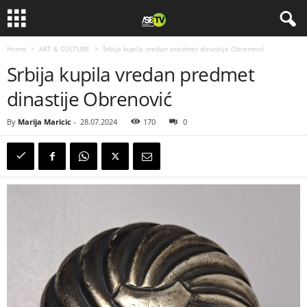
Home
ART & CULTURE
Srbija kupila vredan predmet dinastije Obrenović
Srbija kupila vredan predmet
dinastije Obrenović
By
Marija Maricic
-
28.07.2024
170
0