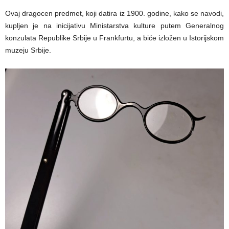
Ovaj dragocen predmet, koji datira iz 1900. godine, kako se navodi,
kupljen je na inicijativu Ministarstva kulture putem Generalnog
konzulata Republike Srbije u Frankfurtu, a biće izložen u Istorijskom
muzeju Srbije.