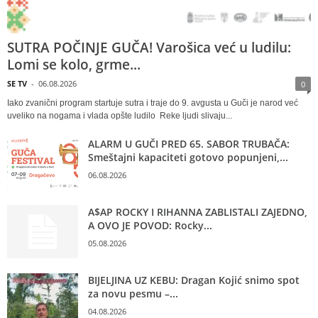
SUTRA POČINJE GUČA! Varošica već u ludilu:
Lomi se kolo, grme...
SE TV
-
06.08.2026
0
Iako zvanični program startuje sutra i traje do 9. avgusta u Guči je narod već
uveliko na nogama i vlada opšte ludilo Reke ljudi slivaju...
ALARM U GUČI PRED 65. SABOR TRUBAČA:
Smeštajni kapaciteti gotovo popunjeni,...
06.08.2026
A$AP ROCKY I RIHANNA ZABLISTALI ZAJEDNO,
A OVO JE POVOD: Rocky...
05.08.2026
BIJELJINA UZ KEBU: Dragan Kojić snimo spot
za novu pesmu –...
04.08.2026