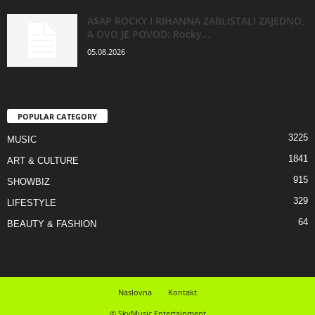
A$AP ROCKY I RIHANNA ZABLISTALI ZAJEDNO,
A OVO JE POVOD: Rocky...
05.08.2026
POPULAR CATEGORY
3225
MUSIC
1841
ART & CULTURE
915
SHOWBIZ
329
LIFESTYLE
64
BEAUTY & FASHION
Naslovna
Kontakt
© SkyMusic Entertainment