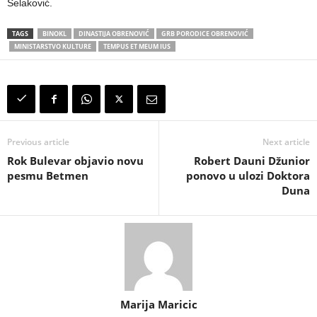
Selaković.
TAGS
BINOKL
DINASTIJA OBRENOVIĆ
GRB PORODICE OBRENOVIĆ
MINISTARSTVO KULTURE
TEMPUS ET MEUM IUS
Previous article
Next article
Rok Bulevar objavio novu
Robert Dauni Džunior
pesmu Betmen
ponovo u ulozi Doktora
Duna
Marija Maricic