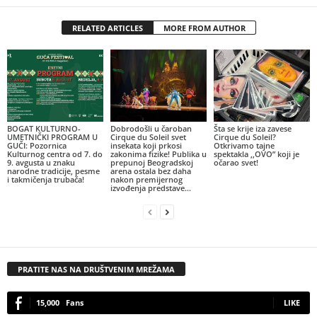
RELATED ARTICLES
MORE FROM AUTHOR
BOGAT KULTURNO-
Dobrodošli u čaroban
Šta se krije iza zavese
UMETNIČKI PROGRAM U
Cirque du Soleil svet
Cirque du Soleil?
GUČI: Pozornica
insekata koji prkosi
Otkrivamo tajne
Kulturnog centra od 7. do
zakonima fizike! Publika u
spektakla ,,OVO” koji je
9. avgusta u znaku
prepunoj Beogradskoj
očarao svet!
narodne tradicije, pesme
arena ostala bez daha
i takmičenja trubača!
nakon premijernog
izvođenja predstave...
PRATITE NAS NA DRUŠTVENIM MREŽAMA
15,000
Fans
LIKE