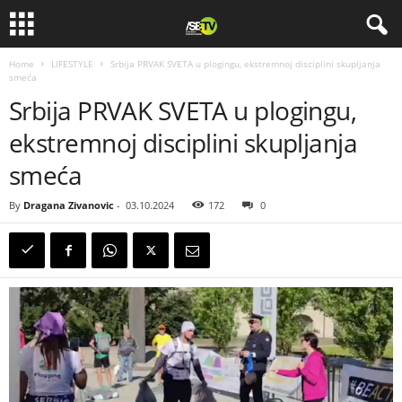
Home
LIFESTYLE
Srbija PRVAK SVETA u plogingu, ekstremnoj disciplini skupljanja
smeća
Srbija PRVAK SVETA u plogingu,
ekstremnoj disciplini skupljanja
smeća
By
Dragana Zivanovic
-
03.10.2024
172
0