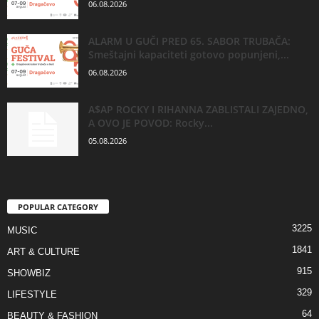
06.08.2026
ALARM U GUČI PRED 65. SABOR TRUBAČA:
Smeštajni kapaciteti gotovo popunjeni,...
06.08.2026
A$AP ROCKY I RIHANNA ZABLISTALI ZAJEDNO,
A OVO JE POVOD: Rocky...
05.08.2026
POPULAR CATEGORY
3225
MUSIC
1841
ART & CULTURE
915
SHOWBIZ
329
LIFESTYLE
64
BEAUTY & FASHION