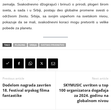
zemalja. Svakodnevno džogirajući i brinući o prirodi, plogeri širom
sveta, a sada i u Srbiji, postaju deo globalne promene svesti o
održivom životu. Srbija, sa svojim uspehom na svetskom nivou,
pokazuje da se mali, svakodnevni koraci mogu pretvoriti u velike
pobede za planetu.
TAGS
PLOGING
SRBIJA
SVETSKO PRVENSTVO
Previous article
Next article
Dodelom nagrada završen
SKYMUSIC uvršten u top
18. Festival srpskog filma
100 organizatora događaja
fantastike
za 2024. godinu na
globalnom nivou