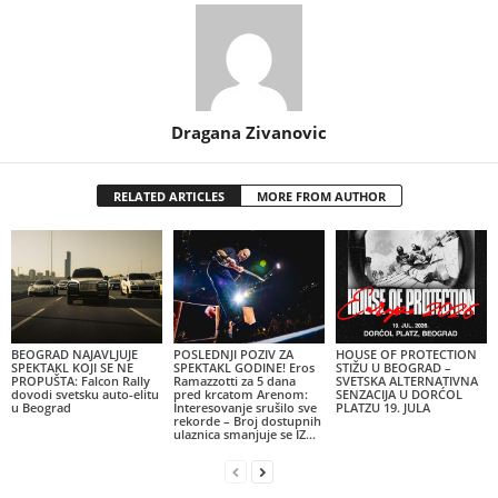
Dragana Zivanovic
RELATED ARTICLES
MORE FROM AUTHOR
BEOGRAD NAJAVLJUJE
POSLEDNJI POZIV ZA
HOUSE OF PROTECTION
SPEKTAKL KOJI SE NE
SPEKTAKL GODINE! Eros
STIŽU U BEOGRAD –
PROPUŠTA: Falcon Rally
Ramazzotti za 5 dana
SVETSKA ALTERNATIVNA
dovodi svetsku auto-elitu
pred krcatom Arenom:
SENZACIJA U DORĆOL
u Beograd
Interesovanje srušilo sve
PLATZU 19. JULA
rekorde – Broj dostupnih
ulaznica smanjuje se IZ...