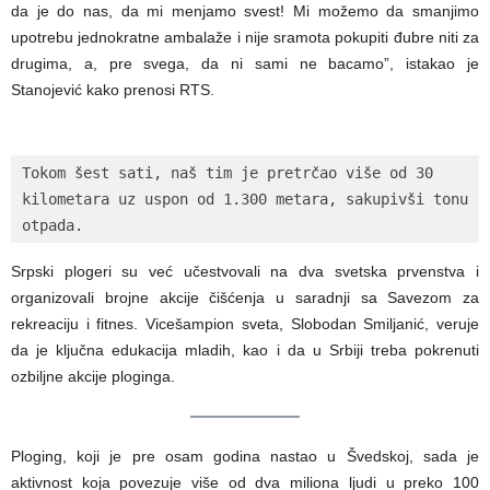
da je do nas, da mi menjamo svest! Mi možemo da smanjimo
upotrebu jednokratne ambalaže i nije sramota pokupiti đubre niti za
drugima, a, pre svega, da ni sami ne bacamo”, istakao je
Stanojević kako prenosi RTS.
Tokom šest sati, naš tim je pretrčao više od 30 
kilometara uz uspon od 1.300 metara, sakupivši tonu 
otpada.
Srpski plogeri su već učestvovali na dva svetska prvenstva i
organizovali brojne akcije čišćenja u saradnji sa Savezom za
rekreaciju i fitnes. Vicešampion sveta, Slobodan Smiljanić, veruje
da je ključna edukacija mladih, kao i da u Srbiji treba pokrenuti
ozbiljne akcije ploginga.
Ploging, koji je pre osam godina nastao u Švedskoj, sada je
aktivnost koja povezuje više od dva miliona ljudi u preko 100