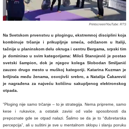
Printscreen/YouTube: RTS
Na Svetskom prvenstvu u plogingu, ekstremnoj disciplini koja
kombinuje trčanje i prikupljnje smeća, održanom u Italiji,
tačnije u planinskom delu okruga i centru Bergama, srpski tim
je dominirao u svim kategorijama: Miloš Stanojević je postao
svetski šampion, dok je njegov kolega Slobodan Smiljanić
zauzeo drugo mesto u muškoj kategoriji. Katarina Kuzman je
briljirala među ženama, osvojivši srebro, a Natalija Čakarević
je nagrađena za najveću količinu sakupljenog elektronskog
otpada.
“Ploging nije samo trčanje – to je strategija. Nema pripreme, samo
kese i rukavice, a ostatak zavisi od vaše sposobnosti da
prepoznate gde se otpad nalazi. Šalimo se da je to “đubretarska
percepcija”, ali u suštini je sve u mentalnom sklopu i slanju poruku