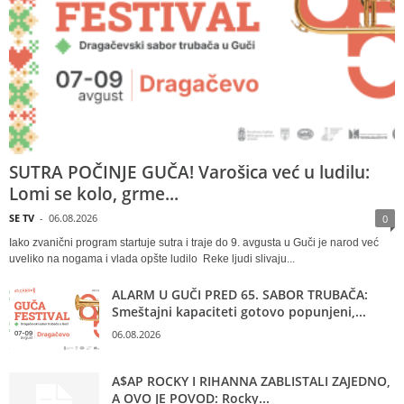
SUTRA POČINJE GUČA! Varošica već u ludilu:
Lomi se kolo, grme...
SE TV
-
06.08.2026
0
Iako zvanični program startuje sutra i traje do 9. avgusta u Guči je narod već
uveliko na nogama i vlada opšte ludilo Reke ljudi slivaju...
ALARM U GUČI PRED 65. SABOR TRUBAČA:
Smeštajni kapaciteti gotovo popunjeni,...
06.08.2026
A$AP ROCKY I RIHANNA ZABLISTALI ZAJEDNO,
A OVO JE POVOD: Rocky...