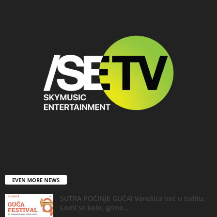
EVEN MORE NEWS
SUTRA POČINJE GUČA! Varošica već u ludilu:
Lomi se kolo, grme...