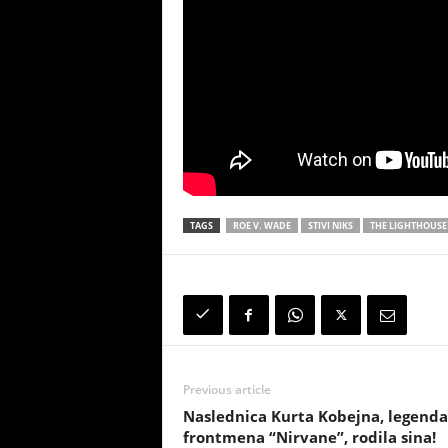
TAGS
ROE V. WADE
STIVI NIKS
THE LIGHTHOUSE
Previous article
Naslednica Kurta Kobejna, legend
frontmena “Nirvane”, rodila sina!