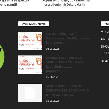
a sprema se spektakl
kojem svi pričaju, dok fanovi sa
e ne pamti!
nestrpljenjem iščekuju da ih...
EVEN MORE NEWS
PO
MUSI
SUTRA POČINJE GUČA!
Varošica već u ludilu: Lomi se
ART 
kolo, grme...
SHO
06.08.2026
LIFE
ALARM U GUČI PRED 65.
BEAU
SABOR TRUBAČA: Smeštajni
kapaciteti gotovo
popunjeni,...
06.08.2026
A$AP ROCKY I RIHANNA
ZABLISTALI ZAJEDNO, A OVO
JE POVOD: Rocky...
05.08.2026