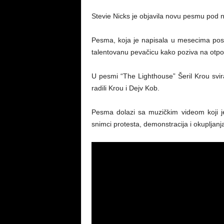
Stevie Nicks je objavila novu pesmu pod 
Pesma, koja je napisala u mesecima po
talentovanu pevačicu kako poziva na otpor,
U pesmi “The Lighthouse” Šeril Krou svira
radili Krou i Dejv Kob.
Pesma dolazi sa muzičkim videom koji j
snimci protesta, demonstracija i okupljanj