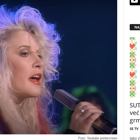
NA
SUT
već
grm
SE TV
Iako z
Foto: Youtube printscreen