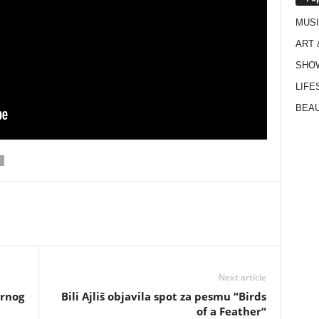
MUS
ART 
SHO
LIFE
BEAU
Next article
arnog
Bili Ajliš objavila spot za pesmu “Birds
of a Feather“