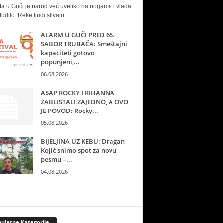
ta u Guči je narod već uveliko na nogama i vlada
ludilo Reke ljudi slivaju...
ALARM U GUČI PRED 65.
SABOR TRUBAČA: Smeštajni
kapaciteti gotovo
popunjeni,...
06.08.2026
A$AP ROCKY I RIHANNA
ZABLISTALI ZAJEDNO, A OVO
JE POVOD: Rocky...
05.08.2026
BIJELJINA UZ KEBU: Dragan
Kojić snimo spot za novu
pesmu –...
04.08.2026
ularne Kategorije