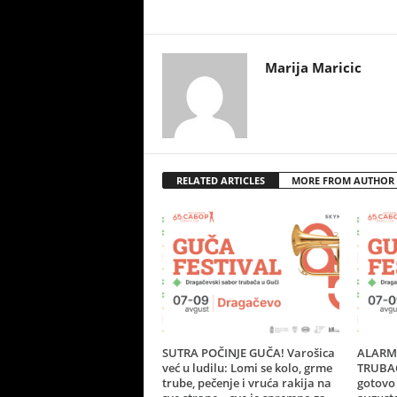
Marija Maricic
RELATED ARTICLES
MORE FROM AUTHOR
SUTRA POČINJE GUČA! Varošica
ALARM 
već u ludilu: Lomi se kolo, grme
TRUBAČ
trube, pečenje i vruća rakija na
gotovo 