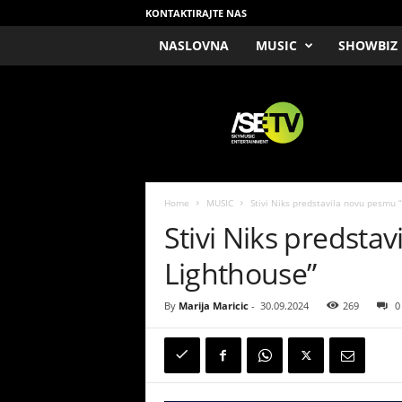
KONTAKTIRAJTE NAS
NASLOVNA
MUSIC
SHOWBIZ
/
S
E
T
V
Home
MUSIC
Stivi Niks predstavila novu pesmu 
Stivi Niks predsta
Lighthouse”
By
Marija Maricic
-
30.09.2024
269
0