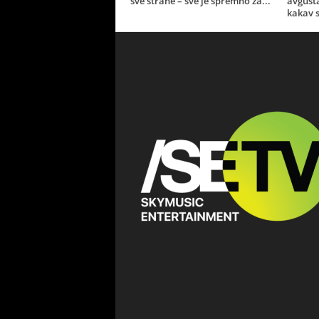
sve strane – sve je spremno za...
avgust
kakav s