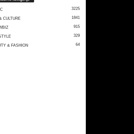
3225
IC
1841
& CULTURE
915
WBIZ
329
STYLE
64
TY & FASHION