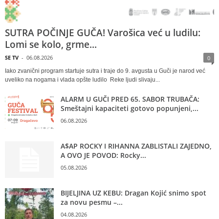
SUTRA POČINJE GUČA! Varošica već u ludilu:
Lomi se kolo, grme...
SE TV
-
06.08.2026
0
Iako zvanični program startuje sutra i traje do 9. avgusta u Guči je narod već
uveliko na nogama i vlada opšte ludilo Reke ljudi slivaju...
ALARM U GUČI PRED 65. SABOR TRUBAČA:
Smeštajni kapaciteti gotovo popunjeni,...
06.08.2026
A$AP ROCKY I RIHANNA ZABLISTALI ZAJEDNO,
A OVO JE POVOD: Rocky...
05.08.2026
BIJELJINA UZ KEBU: Dragan Kojić snimo spot
za novu pesmu –...
04.08.2026