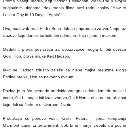
Prema pisanju medija, Kejt Hadson i Mekonahi vraćaju se u svojim
originalnim ulogama, dok radnja filma nosi radni naslov “How to
Lose a Guy in 10 Days – Again”.
Ovaj nastavak prati Endi i Bena dok se pripremaju za venčanje, uz
izazove koje donosi turbulentni odnos Endi sa njenom majkom.
Međutim, prava poslastica za obožavaoce mogla bi biti učešće
Goldi Hon, prave majke Kejt Hadson.
Iako se Hadson zdušno zalaže da njena majka preuzme ulogu
Endine majke, Hon se navodno dvoumi.
Razlog je to što scenario predviđa zategnut odnos između majke i
ćerke, što bi moglo biti izazovno za Goldi Hon s obzirom na bliskost
koju deli sa ćerkom u stvarnom životu.
Produkciju će ponovo voditi Kristin Peters i njena kompanija
Marmont Lane Entertainment, dok bi snimanje trebalo da počne