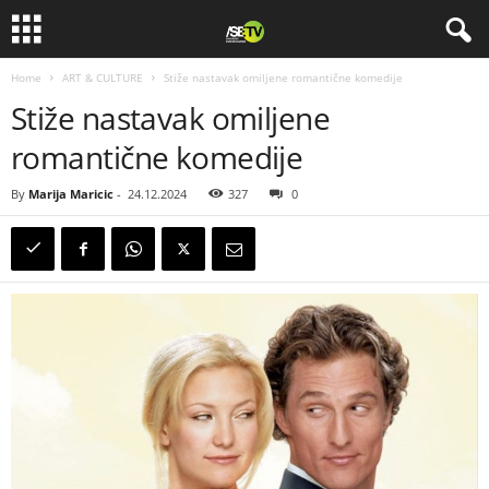
Home
ART & CULTURE
Stiže nastavak omiljene romantične komedije
Stiže nastavak omiljene
romantične komedije
By
Marija Maricic
-
24.12.2024
327
0