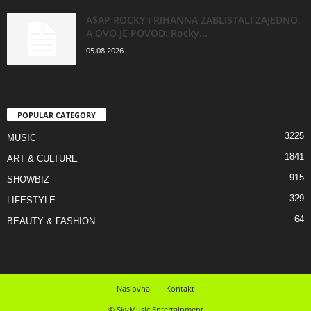
A$AP ROCKY I RIHANNA ZABLISTALI ZAJEDNO,
A OVO JE POVOD: Rocky...
05.08.2026
POPULAR CATEGORY
3225
MUSIC
1841
ART & CULTURE
915
SHOWBIZ
329
LIFESTYLE
64
BEAUTY & FASHION
Naslovna
Kontakt
© SkyMusic Entertainment