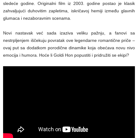
sledeće godine. Originalni film iz 2003. godine postao je klasik
zahvaljujući duhovitim zapletima, iskričavoj hemiji između glavnih
glumaca i nezaboravnim scenama.
Novi nastavak već sada izaziva veliku pažnju, a fanovi sa
nestrpljenjem iščekuju povratak ove legendarne romantične priče –
ovaj put sa dodatkom porodične dinamike koja obećava novu nivo
emocija i humora. Hoće li Goldi Hon popustiti i pridružiti se ekipi?