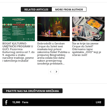
RELATED ARTICLES
MORE FROM AUTHOR
BOGAT KULTURNO-
Dobrodošli u čaroban
Šta se krije iza zavese
UMETNIČKI PROGRAM U
Cirque du Soleil svet
Cirque du Soleil?
GUČI: Pozornica
insekata koji prkosi
Otkrivamo tajne
Kulturnog centra od 7. do
zakonima fizike! Publika u
spektakla ,,OVO” koji je
9. avgusta u znaku
prepunoj Beogradskoj
očarao svet!
narodne tradicije, pesme
arena ostala bez daha
i takmičenja trubača!
nakon premijernog
izvođenja predstave...
PRATITE NAS NA DRUŠTVENIM MREŽAMA
15,000
Fans
LIKE