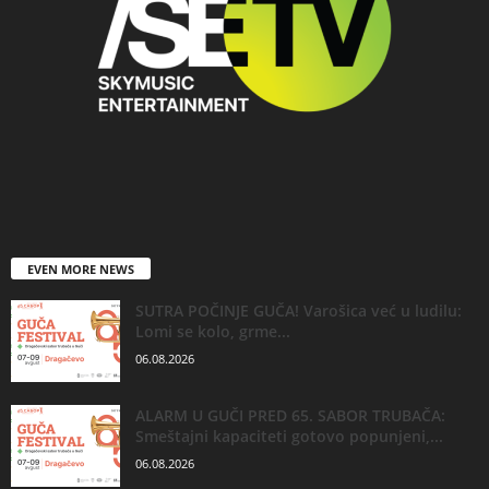
EVEN MORE NEWS
SUTRA POČINJE GUČA! Varošica već u ludilu:
Lomi se kolo, grme...
06.08.2026
ALARM U GUČI PRED 65. SABOR TRUBAČA:
Smeštajni kapaciteti gotovo popunjeni,...
06.08.2026