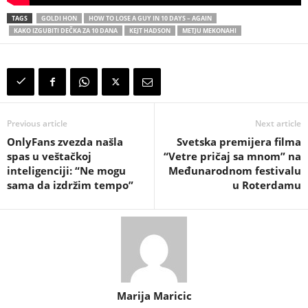
TAGS
GOLDI HON
HOW TO LOSE A GUY IN 10 DAYS – AGAIN
KAKO IZGUBITI DEČKA ZA 10 DANA
KEJT HADSON
METJU MEKONAHI
Previous article
Next article
OnlyFans zvezda našla
Svetska premijera filma
spas u veštačkoj
“Vetre pričaj sa mnom” na
inteligenciji: “Ne mogu
Međunarodnom festivalu
sama da izdržim tempo”
u Roterdamu
Marija Maricic