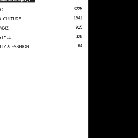
3225
IC
1841
& CULTURE
915
WBIZ
329
STYLE
64
TY & FASHION