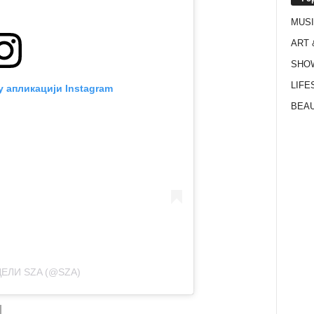
MUS
ART 
SHO
LIFE
у апликацији Instagram
BEAU
ДЕЛИ SZA (@SZA)