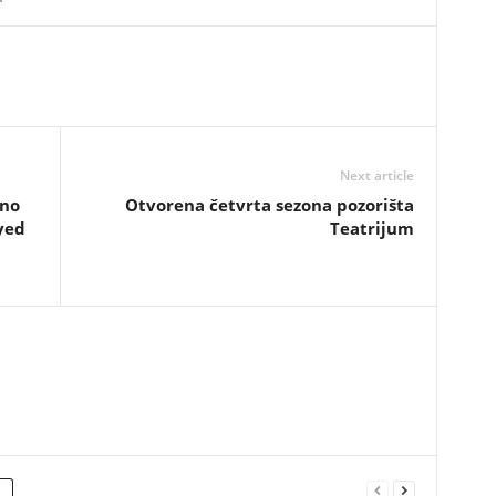
Next article
dno
Otvorena četvrta sezona pozorišta
yed
Teatrijum