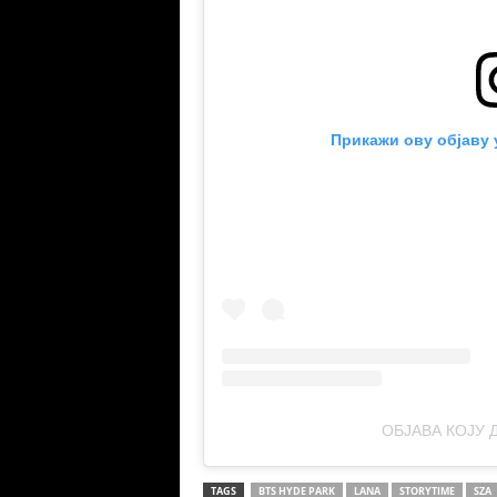
Прикажи ову објаву 
ОБЈАВА КОЈУ 
TAGS
BTS HYDE PARK
LANA
STORYTIME
SZA