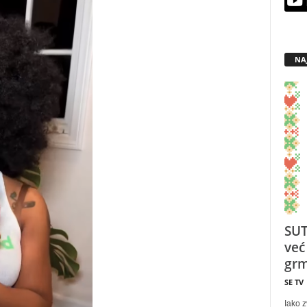
NA
SUT
već
grm
SE TV
Iako z