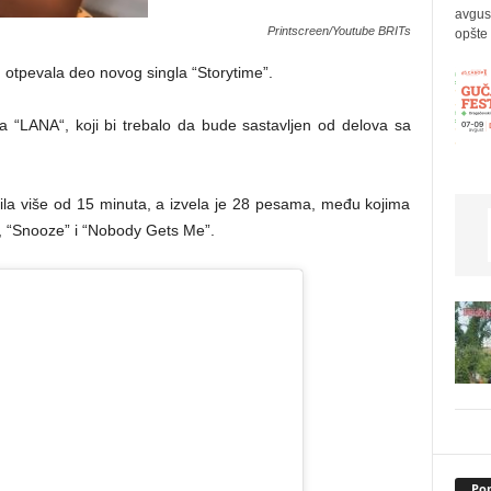
avgus
Printscreen/Youtube BRITs
opšte 
 otpevala deo novog singla “Storytime”.
 “LANA“, koji bi trebalo da bude sastavljen od delova sa
la više od 15 minuta, a izvela je 28 pesama, među kojima
re”, “Snooze” i “Nobody Gets Me”.
Pop