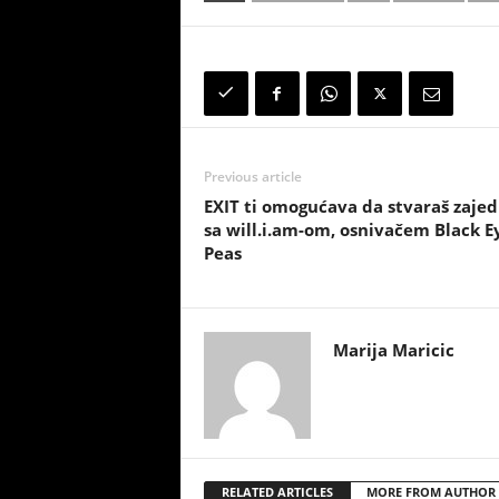
Previous article
EXIT ti omogućava da stvaraš zaje
sa will.i.am-om, osnivačem Black E
Peas
Marija Maricic
RELATED ARTICLES
MORE FROM AUTHOR