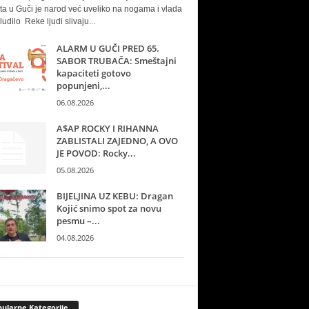
ta u Guči je narod već uveliko na nogama i vlada
ludilo Reke ljudi slivaju...
ALARM U GUČI PRED 65.
SABOR TRUBAČA: Smeštajni
kapaciteti gotovo
popunjeni,...
06.08.2026
A$AP ROCKY I RIHANNA
ZABLISTALI ZAJEDNO, A OVO
JE POVOD: Rocky...
05.08.2026
BIJELJINA UZ KEBU: Dragan
Kojić snimo spot za novu
pesmu –...
04.08.2026
ularne Kategorije