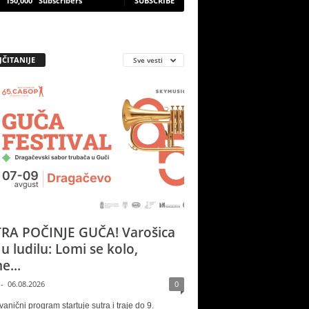
150,000
Subscribers
SUBSCRIBE
JČITANIJE
Sve vesti
RA POČINJE GUČA! Varošica
 u ludilu: Lomi se kolo,
e...
-
06.08.2026
0
vanični program startuje sutra i traje do 9.