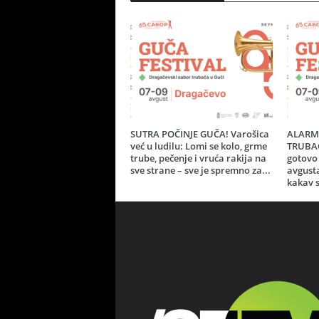
SUTRA POČINJE GUČA! Varošica
ALARM 
već u ludilu: Lomi se kolo, grme
TRUBAČ
trube, pečenje i vruća rakija na
gotovo 
sve strane – sve je spremno za...
avgust
kakav s