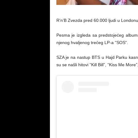
R’n’B Zvezda pred 60.000 ljudi u Londonu
Pesma je izgleda sa predstojećeg albuma
njenog hvaljenog trećeg LP-a “SOS“.
SZA je na nastup BTS u Hajd Parku kasni
su se našli hitovi “Kill Bill”, “Kiss Me Mo