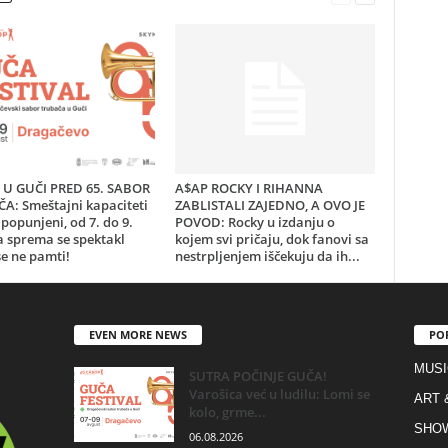
U GUČI PRED 65. SABOR
A$AP ROCKY I RIHANNA
A: Smeštajni kapaciteti
ZABLISTALI ZAJEDNO, A OVO JE
popunjeni, od 7. do 9.
POVOD: Rocky u izdanju o
a sprema se spektakl
kojem svi pričaju, dok fanovi sa
e ne pamti!
nestrpljenjem iščekuju da ih...
EVEN MORE NEWS
PO
MUSI
SUTRA POČINJE GUČA!
Varošica već u ludilu: Lomi se
ART 
kolo, grme...
SHO
06.08.2026