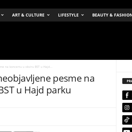
ART & CULTURE
LIFESTYLE
BEAUTY & FASHIO
e na koncertu u okviru BST u Hajd...
neobjavljene pesme na
PR
 BST u Hajd parku