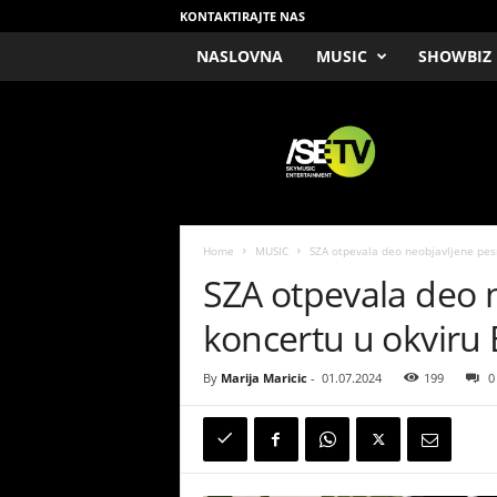
KONTAKTIRAJTE NAS
NASLOVNA
MUSIC
SHOWBIZ
/
S
E
T
V
Home
MUSIC
SZA otpevala deo neobjavljene pesm
SZA otpevala deo 
koncertu u okviru
By
Marija Maricic
-
01.07.2024
199
0