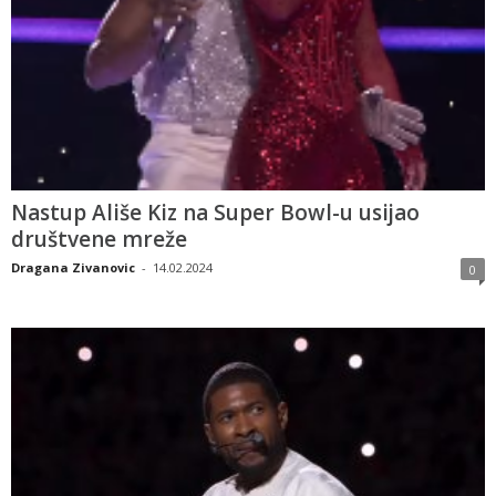
Nastup Ališe Kiz na Super Bowl-u usijao
društvene mreže
Dragana Zivanovic
-
14.02.2024
0