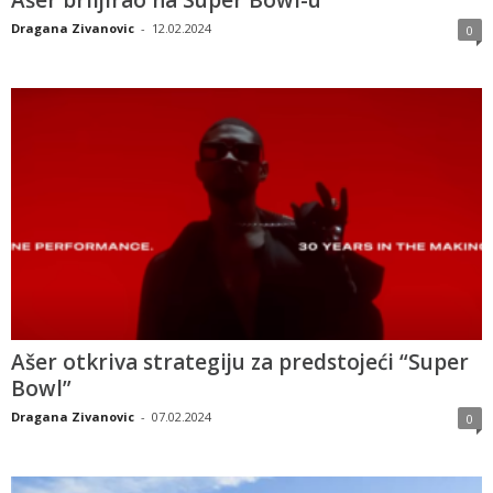
Ašer briljirao na Super Bowl-u
Dragana Zivanovic
-
12.02.2024
0
Ašer otkriva strategiju za predstojeći “Super
Bowl”
Dragana Zivanovic
-
07.02.2024
0