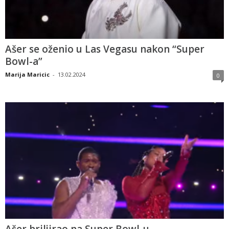
Ašer se oženio u Las Vegasu nakon “Super
Bowl-a”
Marija Maricic
-
13.02.2024
0