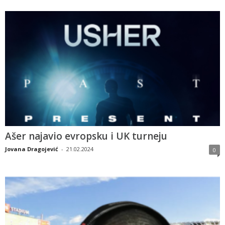
Ašer najavio evropsku i UK turneju
Jovana Dragojević
-
21.02.2024
0