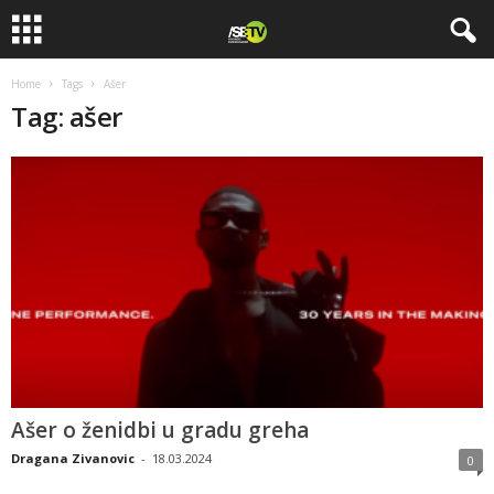
Home
Tags
Ašer
Tag: ašer
Ašer o ženidbi u gradu greha
Dragana Zivanovic
-
18.03.2024
0