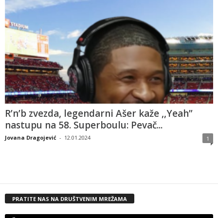
R’n’b zvezda, legendarni Ašer kaže ,,Yeah”
nastupu na 58. Superboulu: Pevač...
Jovana Dragojević
-
12.01.2024
1
PRATITE NAS NA DRUŠTVENIM MREŽAMA