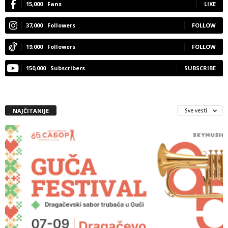
15,000
Fans
LIKE
37,000
Followers
FOLLOW
19,000
Followers
FOLLOW
150,000
Subscribers
SUBSCRIBE
NAJČITANIJE
Sve vesti