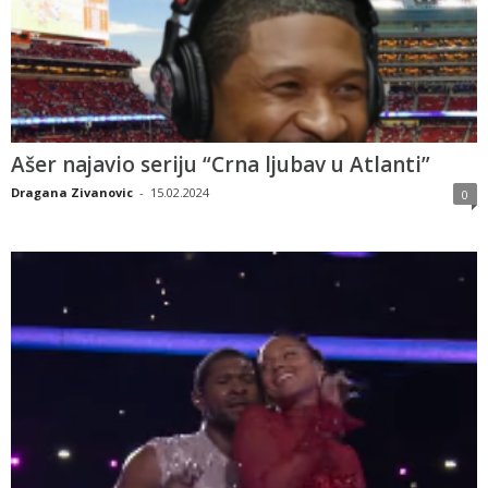
Ašer najavio seriju “Crna ljubav u Atlanti”
Dragana Zivanovic
-
15.02.2024
0