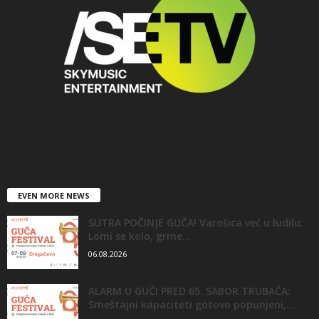
EVEN MORE NEWS
SUTRA POČINJE GUČA! Varošica već u ludilu:
Lomi se kolo, grme...
06.08.2026
ALARM U GUČI PRED 65. SABOR TRUBAČA:
Smeštajni kapaciteti gotovo popunjeni,...