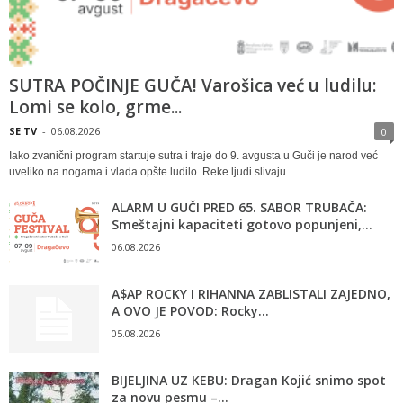
SUTRA POČINJE GUČA! Varošica već u ludilu:
Lomi se kolo, grme...
SE TV
-
06.08.2026
0
Iako zvanični program startuje sutra i traje do 9. avgusta u Guči je narod već
uveliko na nogama i vlada opšte ludilo Reke ljudi slivaju...
ALARM U GUČI PRED 65. SABOR TRUBAČA:
Smeštajni kapaciteti gotovo popunjeni,...
06.08.2026
A$AP ROCKY I RIHANNA ZABLISTALI ZAJEDNO,
A OVO JE POVOD: Rocky...
05.08.2026
BIJELJINA UZ KEBU: Dragan Kojić snimo spot
za novu pesmu –...