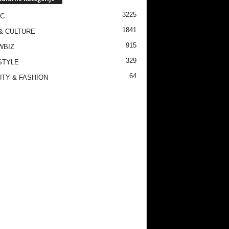
3225
IC
1841
& CULTURE
915
WBIZ
329
STYLE
64
TY & FASHION