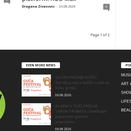
Dragana Zivanovic
-
05.08.2024
0
Page 1 of 2
EVEN MORE NEWS
PO
MUSI
SUTRA POČINJE GUČA!
Varošica već u ludilu: Lomi se
ART 
kolo, grme...
SHO
06.08.2026
LIFE
ALARM U GUČI PRED 65.
BEAU
SABOR TRUBAČA: Smeštajni
kapaciteti gotovo
popunjeni,...
06.08.2026