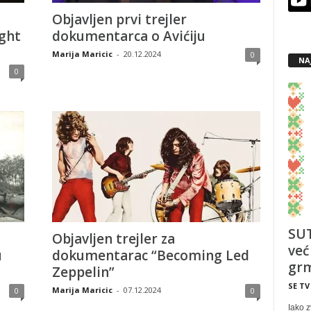
Objavljen prvi trejler
ght
dokumentarca o Avićiju
Marija Maricic
-
20.12.2024
0
NA
0
SUT
Objavljen trejler za
već
u
dokumentarac “Becoming Led
grm
Zeppelin”
SE TV
Marija Maricic
-
07.12.2024
0
0
Iako z