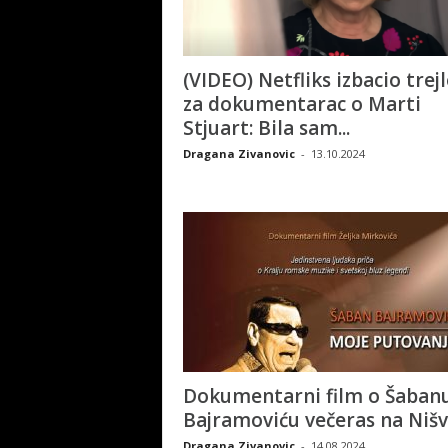
(VIDEO) Netfliks izbacio trejl
za dokumentarac o Marti
Stjuart: Bila sam...
Dragana Zivanovic
-
13.10.2024
Dokumentarni film o Šaban
Bajramoviću večeras na Nišv
Dragana Zivanovic
-
14.08.2024