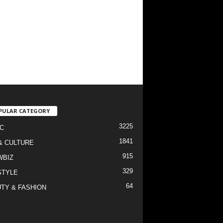
PULAR CATEGORY
3225
C
1841
& CULTURE
915
WBIZ
329
STYLE
64
TY & FASHION