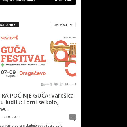
150,000
Subscribers
SUBSCRIBE
JČITANIJE
Sve vesti
RA POČINJE GUČA! Varošica
 u ludilu: Lomi se kolo,
e...
-
06.08.2026
0
vanični program startuje sutra i traje do 9.