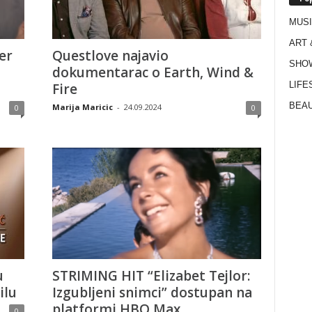
MUS
ART 
er
Questlove najavio
SHO
dokumentarac o Earth, Wind &
LIFE
Fire
BEAU
Marija Maricic
-
24.09.2024
0
0
u
STRIMING HIT “Elizabet Tejlor:
ilu
Izgubljeni snimci” dostupan na
platformi HBO Max
0