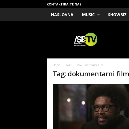
KONTAKTIRAJTE NAS
NASLOVNA
MUSIC
SHOWBIZ
/
S
E
T
V
Home
Tags
Dokumentarni film
Tag: dokumentarni fil