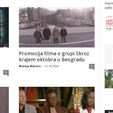
avgus
opšte 
Promocija filma o grupi Skroz
krajem oktobra u Beogradu
Marija Maricic
-
21.10.2024
0
0
Po