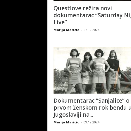
Questlove režira novi
dokumentarac “Saturday Ni
Live”
Marija Maricic
-
25.12.2024
Dokumentarac “Sanjalice” o
prvom ženskom rok bendu 
Jugoslaviji na...
Marija Maricic
-
09.12.2024