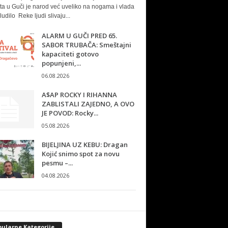
ta u Guči je narod već uveliko na nogama i vlada
ludilo Reke ljudi slivaju...
ALARM U GUČI PRED 65.
SABOR TRUBAČA: Smeštajni
kapaciteti gotovo
popunjeni,...
06.08.2026
A$AP ROCKY I RIHANNA
ZABLISTALI ZAJEDNO, A OVO
JE POVOD: Rocky...
05.08.2026
BIJELJINA UZ KEBU: Dragan
Kojić snimo spot za novu
pesmu –...
04.08.2026
pularne Kategorije