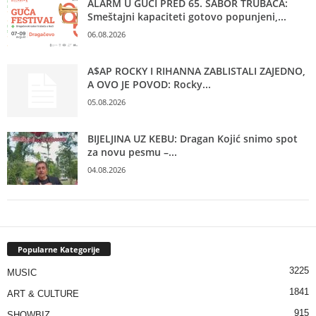
ALARM U GUČI PRED 65. SABOR TRUBAČA:
Smeštajni kapaciteti gotovo popunjeni,...
06.08.2026
A$AP ROCKY I RIHANNA ZABLISTALI ZAJEDNO,
A OVO JE POVOD: Rocky...
05.08.2026
BIJELJINA UZ KEBU: Dragan Kojić snimo spot
za novu pesmu –...
04.08.2026
Popularne Kategorije
3225
MUSIC
1841
ART & CULTURE
915
SHOWBIZ