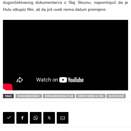
dugoočekivanog dokumentarca o Slaj Stounu, napominjući da je
Hulu otkupio film, ali da još uvek nema datum premijere.
TAGS
DOKUMENTARAC
DOKUMENTARNI FILM
EARTH WIND & FIRE
QUESTLOVE