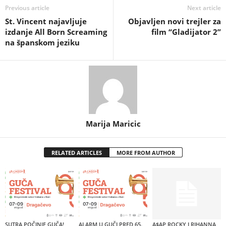
Previous article
Next article
St. Vincent najavljuje
Objavljen novi trejler za
izdanje All Born Screaming
film “Gladijator 2”
na španskom jeziku
Marija Maricic
RELATED ARTICLES
MORE FROM AUTHOR
SUTRA POČINJE GUČA!
ALARM U GUČI PRED 65.
A$AP ROCKY I RIHANNA