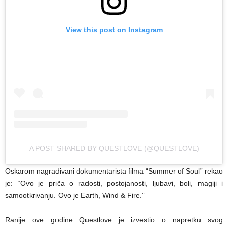
View this post on Instagram
A POST SHARED BY QUESTLOVE (@QUESTLOVE)
Oskarom nagrađivani dokumentarista filma “Summer of Soul” rekao
je: “Ovo je priča o radosti, postojanosti, ljubavi, boli, magiji i
samootkrivanju. Ovo je Earth, Wind & Fire.”
Ranije ove godine Questlove je izvestio o napretku svog