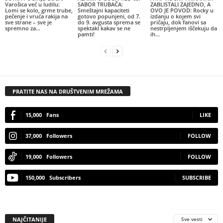
Varošica već u ludilu:
SABOR TRUBAČA:
ZABLISTALI ZAJEDNO, A
Lomi se kolo, grme trube,
Smeštajni kapaciteti
OVO JE POVOD: Rocky u
pečenje i vruća rakija na
gotovo popunjeni, od 7.
izdanju o kojem svi
sve strane – sve je
do 9. avgusta sprema se
pričaju, dok fanovi sa
spremno za...
spektakl kakav se ne
nestrpljenjem iščekuju da
pamti!
ih...
PRATITE NAS NA DRUŠTVENIM MREŽAMA
15,000
Fans
LIKE
37,000
Followers
FOLLOW
19,000
Followers
FOLLOW
150,000
Subscribers
SUBSCRIBE
NAJČITANIJE
Sve vesti