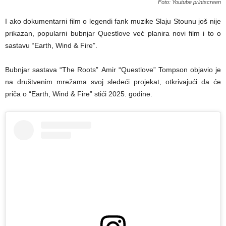
Foto: Youtube printscreen
I ako dokumentarni film o legendi fank muzike Slaju Stounu još nije
prikazan, popularni bubnjar Questlove već planira novi film i to o
sastavu “Earth, Wind & Fire”.
Bubnjar sastava “The Roots” Amir “Questlove” Tompson objavio je
na društvenim mrežama svoj sledeći projekat, otkrivajući da će
priča o “Earth, Wind & Fire” stići 2025. godine.