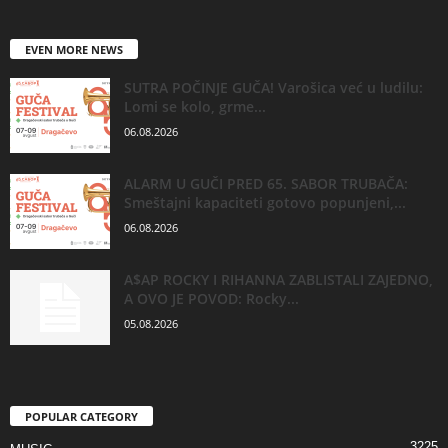
EVEN MORE NEWS
SUTRA POČINJE GUČA! Varošica već u ludilu:
Lomi se kolo, grme...
06.08.2026
ALARM U GUČI PRED 65. SABOR TRUBAČA:
Smeštajni kapaciteti gotovo popunjeni,...
06.08.2026
A$AP ROCKY I RIHANNA ZABLISTALI ZAJEDNO,
A OVO JE POVOD: Rocky...
05.08.2026
POPULAR CATEGORY
3225