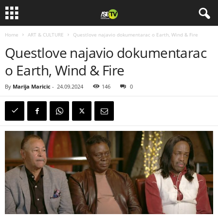
Home
ART & CULTURE
Questlove najavio dokumentarac o Earth, Wind & Fire
Questlove najavio dokumentarac
o Earth, Wind & Fire
By
Marija Maricic
-
24.09.2024
146
0