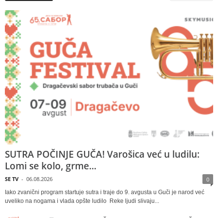
SUTRA POČINJE GUČA! Varošica već u ludilu:
Lomi se kolo, grme...
SE TV
-
06.08.2026
0
Iako zvanični program startuje sutra i traje do 9. avgusta u Guči je narod već
uveliko na nogama i vlada opšte ludilo Reke ljudi slivaju...