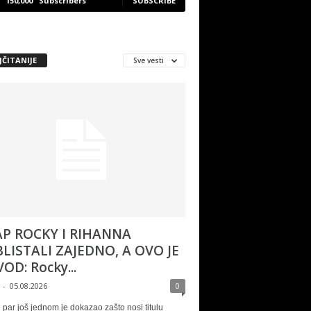
150,000
Subscribers
SUBSCRIBE
JČITANIJE
Sve vesti
P ROCKY I RIHANNA
LISTALI ZAJEDNO, A OVO JE
OD: Rocky...
-
05.08.2026
0
 par još jednom je dokazao zašto nosi titulu