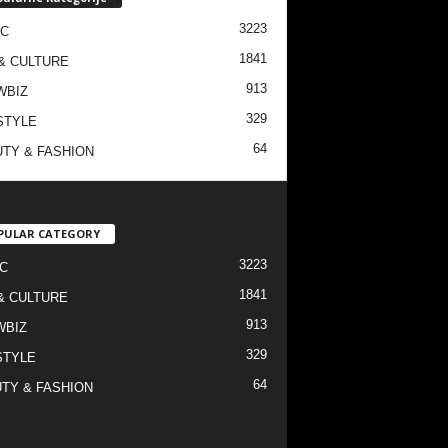
3223
IC
1841
& CULTURE
913
WBIZ
329
STYLE
64
TY & FASHION
PULAR CATEGORY
3223
C
1841
& CULTURE
913
WBIZ
329
STYLE
64
TY & FASHION