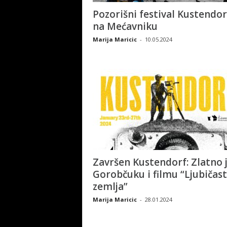
Pozorišni festival Kustendor
na Mećavniku
Marija Maricic
-
10.05.2024
Završen Kustendorf: Zlatno j
Gorobčuku i filmu “Ljubičas
zemlja”
Marija Maricic
-
28.01.2024