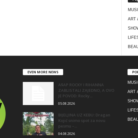
MUS
ART 
SHO
LIFE
BEAU
EVEN MORE NEWS
PO
MUSI
A$AP ROCKY I RIHANNA
ZABLISTALI ZAJEDNO, A OVO
ART 
JE POVOD: Rocky...
SHO
05.08.2026
LIFE
BIJELJINA UZ KEBU: Dragan
BEAU
Kojić snimo spot za novu
pesmu –...
04.08.2026