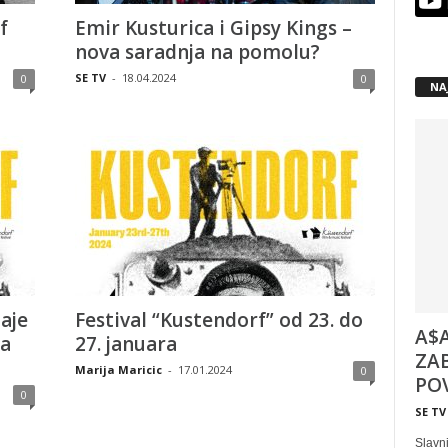
f
Emir Kusturica i Gipsy Kings –
nova saradnja na pomolu?
SE TV
-
18.04.2024
0
0
NA
aje
Festival “Kustendorf” od 23. do
A$A
ta
27. januara
ZAB
Marija Maricic
-
17.01.2024
0
POV
0
SE TV
Slavni