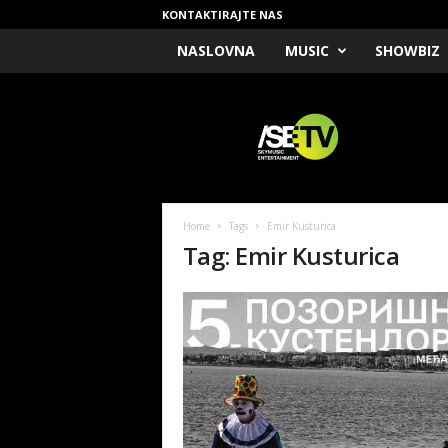
KONTAKTIRAJTE NAS
NASLOVNA
MUSIC
SHOWBIZ
/
S
E
T
V
Home
Tags
Emir Kusturica
Tag: Emir Kusturica