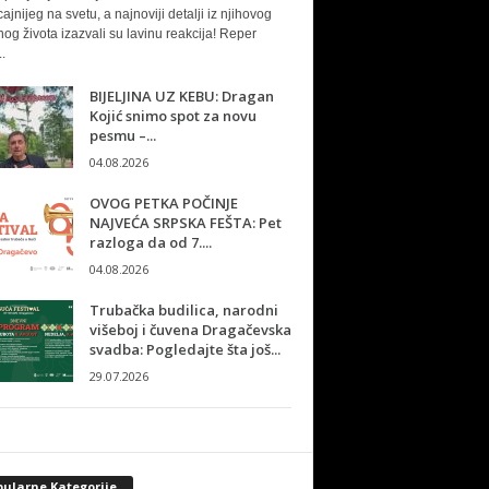
cajnijeg na svetu, a najnoviji detalji iz njihovog
nog života izazvali su lavinu reakcija! Reper
.
BIJELJINA UZ KEBU: Dragan
Kojić snimo spot za novu
pesmu –...
04.08.2026
OVOG PETKA POČINJE
NAJVEĆA SRPSKA FEŠTA: Pet
razloga da od 7....
04.08.2026
Trubačka budilica, narodni
višeboj i čuvena Dragačevska
svadba: Pogledajte šta još...
29.07.2026
pularne Kategorije