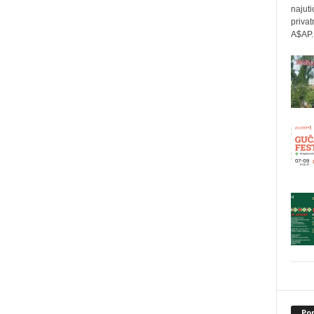
najuti
privat
A$AP..
Po