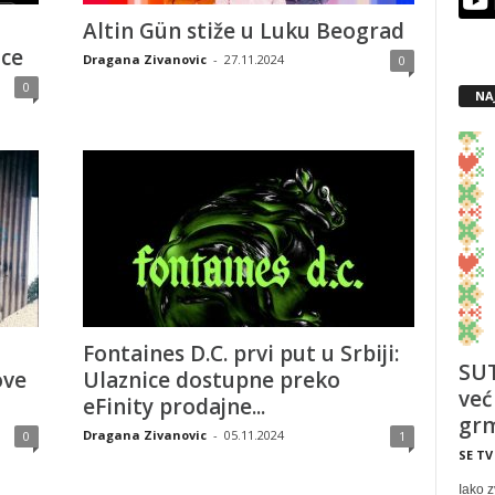
Altin Gün stiže u Luku Beograd
ice
Dragana Zivanovic
-
27.11.2024
0
0
NA
Fontaines D.C. prvi put u Srbiji:
SUT
ove
Ulaznice dostupne preko
već
eFinity prodajne...
grm
Dragana Zivanovic
-
05.11.2024
0
1
SE TV
Iako z