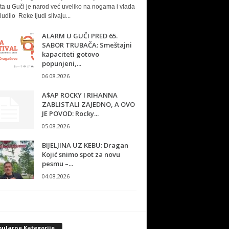
ta u Guči je narod već uveliko na nogama i vlada
ludilo Reke ljudi slivaju...
ALARM U GUČI PRED 65.
SABOR TRUBAČA: Smeštajni
kapaciteti gotovo
popunjeni,...
06.08.2026
A$AP ROCKY I RIHANNA
ZABLISTALI ZAJEDNO, A OVO
JE POVOD: Rocky...
05.08.2026
BIJELJINA UZ KEBU: Dragan
Kojić snimo spot za novu
pesmu –...
04.08.2026
pularne Kategorije