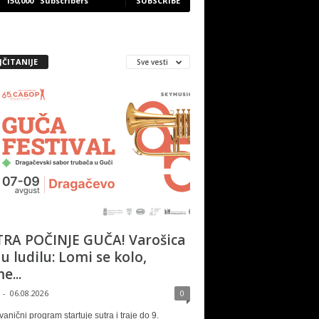
150,000
Subscribers
SUBSCRIBE
JČITANIJE
Sve vesti
RA POČINJE GUČA! Varošica
 u ludilu: Lomi se kolo,
e...
-
06.08.2026
0
vanični program startuje sutra i traje do 9.