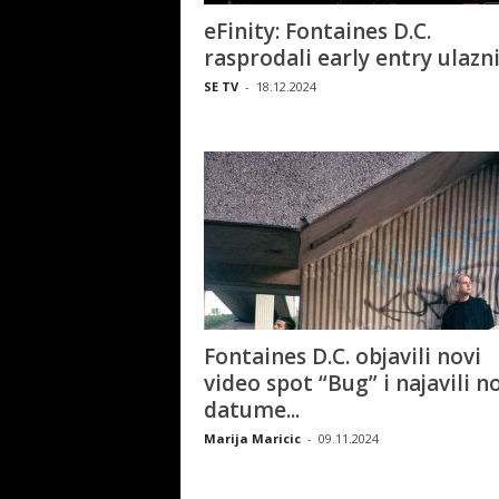
eFinity: Fontaines D.C.
rasprodali early entry ulazn
SE TV
-
18.12.2024
Fontaines D.C. objavili novi
video spot “Bug” i najavili n
datume...
Marija Maricic
-
09.11.2024