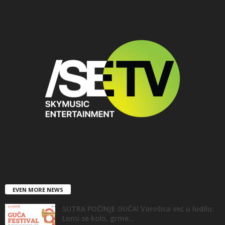
EVEN MORE NEWS
SUTRA POČINJE GUČA! Varošica već u ludilu:
Lomi se kolo, grme...