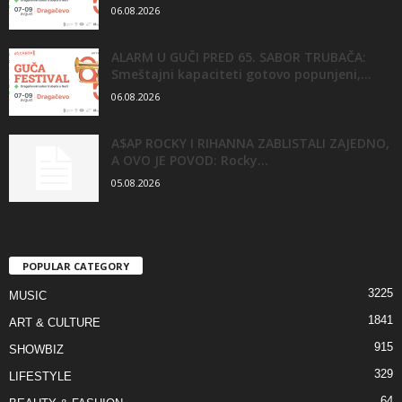
06.08.2026
ALARM U GUČI PRED 65. SABOR TRUBAČA:
Smeštajni kapaciteti gotovo popunjeni,...
06.08.2026
A$AP ROCKY I RIHANNA ZABLISTALI ZAJEDNO,
A OVO JE POVOD: Rocky...
05.08.2026
POPULAR CATEGORY
3225
MUSIC
1841
ART & CULTURE
915
SHOWBIZ
329
LIFESTYLE
64