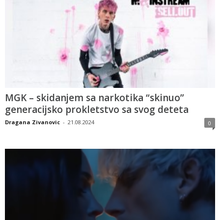
MGK – skidanjem sa narkotika “skinuo”
generacijsko prokletstvo sa svog deteta
Dragana Zivanovic
-
21.08.2024
0