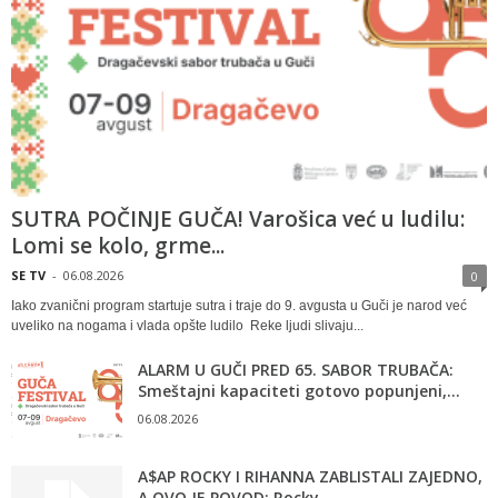
SUTRA POČINJE GUČA! Varošica već u ludilu:
Lomi se kolo, grme...
SE TV
-
06.08.2026
0
Iako zvanični program startuje sutra i traje do 9. avgusta u Guči je narod već
uveliko na nogama i vlada opšte ludilo Reke ljudi slivaju...
ALARM U GUČI PRED 65. SABOR TRUBAČA:
Smeštajni kapaciteti gotovo popunjeni,...
06.08.2026
A$AP ROCKY I RIHANNA ZABLISTALI ZAJEDNO,
A OVO JE POVOD: Rocky...