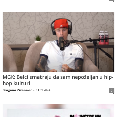
MGK: Belci smatraju da sam nepoželjan u hip-
hop kulturi
Dragana Zivanovic
-
01.09.2024
0