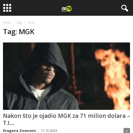
Home
Tags
MGK
Tag: MGK
Nakon što je ojadio MGK za 71 milion dolara –
T.I....
Dragana Zivanovic
-
11.10.2024
0