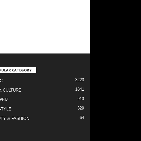
PULAR CATEGORY
3223
C
1841
& CULTURE
913
WBIZ
329
STYLE
64
TY & FASHION