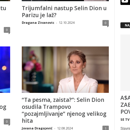
rtu
Trijumfalni nastup Selin Dion u
Parizu je laž?
Dragana Zivanovic
-
12.10.2024
0
NA
0
A$A
“Ta pesma, zaista?”: Selin Dion
ZAB
og
osudila Trampovo
POV
“pozajmljivanje” njenog velikog
hita
SE TV
0
Jovana Dragojević
-
12.08.2024
1
Slavni