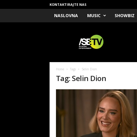
KONTAKTIRAJTE NAS
NASLOVNA
MUSIC
SHOWBIZ
/
S
E
T
V
Home
Tags
Selin Dion
Tag: Selin Dion