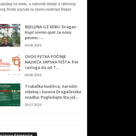
cajnijeg na svetu, a najnoviji detalji iz njihovog
nog života izazvali su lavinu reakcija! Reper
.
BIJELJINA UZ KEBU: Dragan
Kojić snimo spot za novu
pesmu –...
04.08.2026
OVOG PETKA POČINJE
NAJVEĆA SRPSKA FEŠTA: Pet
razloga da od 7....
04.08.2026
Trubačka budilica, narodni
višeboj i čuvena Dragačevska
svadba: Pogledajte šta još...
29.07.2026
pularne Kategorije