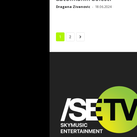
Dragana Zivanovic
-
18.06.2024
1
2