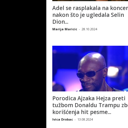
Adel se rasplakala na konce
nakon što je ugledala Selin
Dion...
Marija Maricic
-
28.10.2024
Porodica Ajzaka Hejza preti
tužbom Donaldu Trampu zb
korišćenja hit pesme...
Ivica Drobac
-
13.08.2024