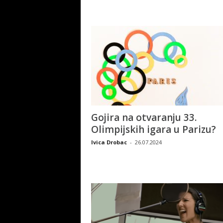
Gojira na otvaranju 33.
Olimpijskih igara u Parizu?
Ivica Drobac
-
26.07.2024