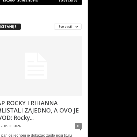
150,000
Subscribers
SUBSCRIBE
JČITANIJE
Sve vesti
P ROCKY I RIHANNA
LISTALI ZAJEDNO, A OVO JE
OD: Rocky...
-
05.08.2026
0
 par još jednom je dokazao zašto nosi titulu