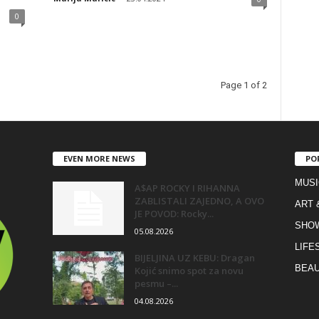
0
Page 1 of 2
EVEN MORE NEWS
PO
MUSI
A$AP ROCKY I RIHANNA
ZABLISTALI ZAJEDNO, A OVO
ART 
JE POVOD: Rocky...
SHO
05.08.2026
LIFE
BIJELJINA UZ KEBU: Dragan
BEAU
Kojić snimo spot za novu
pesmu –...
04.08.2026