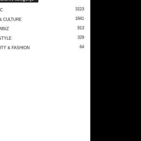
3223
IC
1841
& CULTURE
913
WBIZ
329
STYLE
64
TY & FASHION