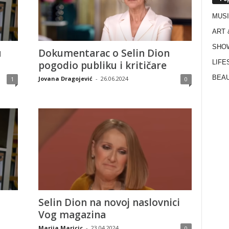
MUS
ART 
SHO
u
Dokumentarac o Selin Dion
LIFE
pogodio publiku i kritičare
BEAU
Jovana Dragojević
-
26.06.2024
1
0
Selin Dion na novoj naslovnici
Vog magazina
Marija Maricic
-
23.04.2024
0