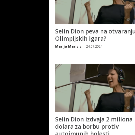
Selin Dion peva na otvaranj
Olimpijskih igara?
Marija Maricic
-
24.07.2024
Selin Dion izdvaja 2 miliona
dolara za borbu protiv
autoimunih bolesti