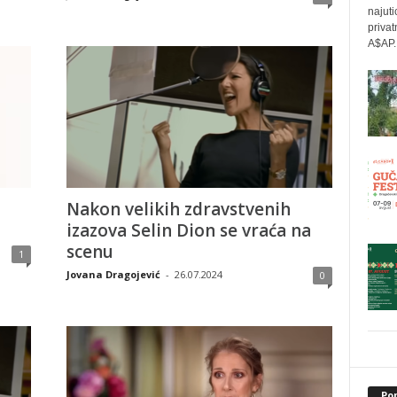
najuti
privat
A$AP..
Nakon velikih zdravstvenih
izazova Selin Dion se vraća na
scenu
1
Jovana Dragojević
-
26.07.2024
0
Po