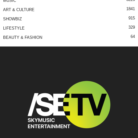
MUSIC
1841
ART & CULTURE
915
SHOWBIZ
329
LIFESTYLE
64
BEAUTY & FASHION