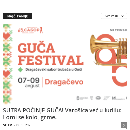
NAJČITANIJE
Sve vesti
SUTRA POČINJE GUČA! Varošica već u ludilu:
Lomi se kolo, grme...
SE TV
-
06.08.2026
0