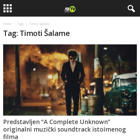
Home
Tags
Timoti Šalame
Tag: Timoti Šalame
Predstavljen “A Complete Unknown”
originalni muzički soundtrack istoimenog
filma