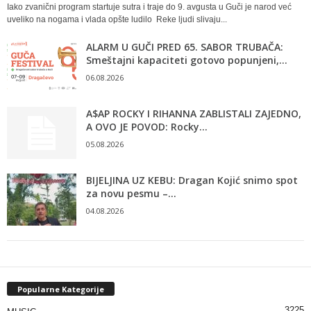
Iako zvanični program startuje sutra i traje do 9. avgusta u Guči je narod već
uveliko na nogama i vlada opšte ludilo Reke ljudi slivaju...
ALARM U GUČI PRED 65. SABOR TRUBAČA:
Smeštajni kapaciteti gotovo popunjeni,...
06.08.2026
A$AP ROCKY I RIHANNA ZABLISTALI ZAJEDNO,
A OVO JE POVOD: Rocky...
05.08.2026
BIJELJINA UZ KEBU: Dragan Kojić snimo spot
za novu pesmu –...
04.08.2026
Popularne Kategorije
3225