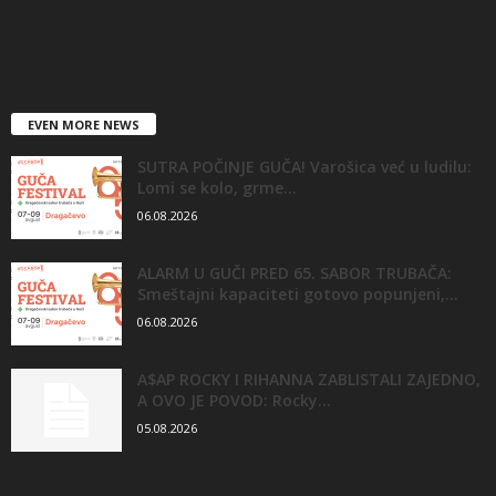
EVEN MORE NEWS
SUTRA POČINJE GUČA! Varošica već u ludilu:
Lomi se kolo, grme...
06.08.2026
ALARM U GUČI PRED 65. SABOR TRUBAČA:
Smeštajni kapaciteti gotovo popunjeni,...
06.08.2026
A$AP ROCKY I RIHANNA ZABLISTALI ZAJEDNO,
A OVO JE POVOD: Rocky...
05.08.2026