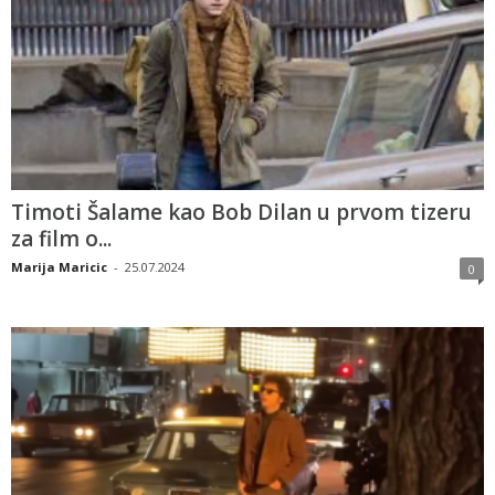
Timoti Šalame kao Bob Dilan u prvom tizeru
za film o...
Marija Maricic
-
25.07.2024
0