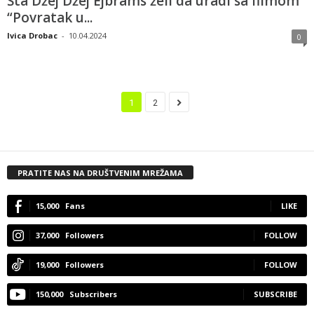
Šta Džej Džej Ejbrams želi da uradi sa filmom
“Povratak u...
Ivica Drobac
-
10.04.2024
0
1
2
PRATITE NAS NA DRUŠTVENIM MREŽAMA
15,000
Fans
LIKE
37,000
Followers
FOLLOW
19,000
Followers
FOLLOW
150,000
Subscribers
SUBSCRIBE