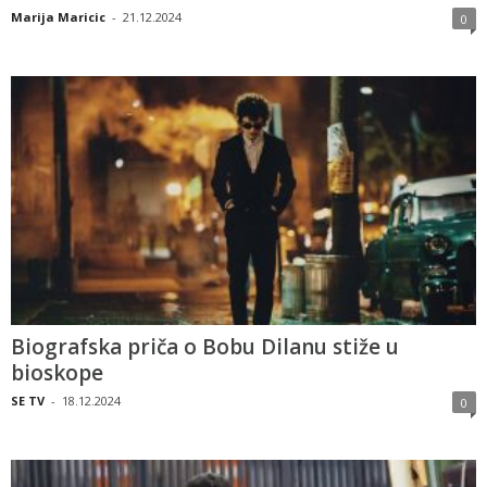
Marija Maricic
-
21.12.2024
0
Biografska priča o Bobu Dilanu stiže u
bioskope
SE TV
-
18.12.2024
0