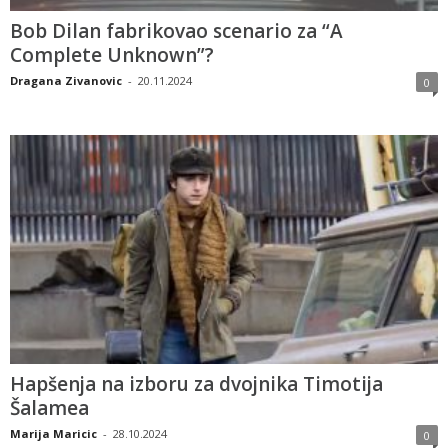
Bob Dilan fabrikovao scenario za “A
Complete Unknown”?
Dragana Zivanovic
-
20.11.2024
0
Hapšenja na izboru za dvojnika Timotija
Šalamea
Marija Maricic
-
28.10.2024
0