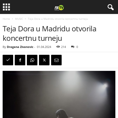
Home
MUSIC
Teja Dora u Madridu otvorila koncertnu turneju
Teja Dora u Madridu otvorila
koncertnu turneju
By
Dragana Zivanovic
-
01.04.2024
214
0