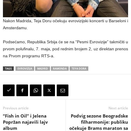
Nakon Madrida, Teja Doru očekuju evrovizijski koncerti u Barseloni i
Amsterdamu.
Podsećamo, Republika Srbija će se na “Pesmi Evrovizije” takmičiti u
prvom polufinalu, 7. maja, pod rednim brojem 2, uz direktan prenos
na Prvom programu RTS-a.
TAGS
EVROVIZIJA
MADRID
RAMONDA
TEYA DORA
Previous article
Next article
“Fish in Oil” i Jelena
Podvig sezone Beogradske
Popržan najavili lajv
filharmonije: publiku
album
očekuje Brams maraton sa