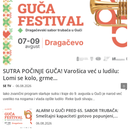
SUTRA POČINJE GUČA! Varošica već u ludilu:
Lomi se kolo, grme...
SE TV
-
06.08.2026
0
Iako zvanični program startuje sutra i traje do 9. avgusta u Guči je narod već
uveliko na nogama i vlada opšte ludilo Reke ljudi slivaju...
ALARM U GUČI PRED 65. SABOR TRUBAČA:
Smeštajni kapaciteti gotovo popunjeni,...
06.08.2026