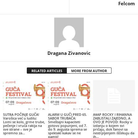
Felcom
Dragana Zivanovic
RELATED ARTICLES
MORE FROM AUTHOR
SUTRA POČINJE GUČA!
ALARM U GUČI PRED 65.
A$AP ROCKY I RIHANNA
Varošica već u ludilu:
SABOR TRUBAČA:
ZABLISTALI ZAJEDNO, A
Lomi se kolo, grme trube,
Smeštajni kapaciteti
OVO JE POVOD: Rocky u
pečenje i vruća rakija na
gotovo popunjeni, od 7.
izdanju o kojem svi
sve strane – sve je
do 9. avgusta sprema se
pričaju, dok fanovi sa
spremno za...
spektakl kakav se ne
nestrpljenjem iščekuju da
pamti!
ih...