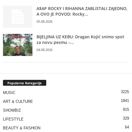
A$AP ROCKY I RIHANNA ZABLISTALI ZAJEDNO,
A OVO JE POVOD: Rocky...
05.08.2026
BIJELJINA UZ KEBU: Dragan Kojić snimo spot
za novu pesmu –...
04.08.2026
Popularne Kategorije
3225
MUSIC
1841
ART & CULTURE
915
SHOWBIZ
329
LIFESTYLE
64
BEAUTY & FASHION