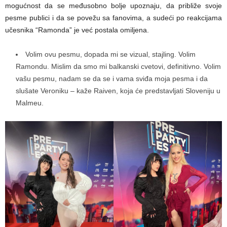
mogućnost da se međusobno bolje upoznaju, da približe svoje
pesme publici i da se povežu sa fanovima, a sudeći po reakcijama
učesnika “Ramonda” je već postala omiljena.
Volim ovu pesmu, dopada mi se vizual, stajling. Volim
Ramondu. Mislim da smo mi balkanski cvetovi, definitivno. Volim
vašu pesmu, nadam se da se i vama sviđa moja pesma i da
slušate Veroniku – kaže Raiven, koja će predstavljati Sloveniju u
Malmeu.