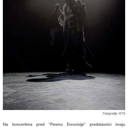
Fotografije: RTS
Na koncertima pred “Pesmu Evrovizije” predstavnici imaju