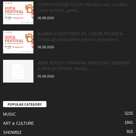
SUTRA POČINJE GUČA! Varošica već u ludilu:
Lomi se kolo, grme...
06.08.2026
ALARM U GUČI PRED 65. SABOR TRUBAČA:
Smeštajni kapaciteti gotovo popunjeni,...
06.08.2026
A$AP ROCKY I RIHANNA ZABLISTALI ZAJEDNO,
A OVO JE POVOD: Rocky...
05.08.2026
POPULAR CATEGORY
3225
MUSIC
1841
ART & CULTURE
915
SHOWBIZ