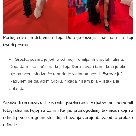
Portugalsku predstavnicu Teja Dora je osvojila načinom na koji
izvodi pesmu.
Srpska pesma je jedna od mojih omiljenih u polufinalima.
Dopada mi se način na koji Teja Dora peva i tamu koja je oko
nje na sceni. Jedva čekam da je vidim na sceni “Evrovizije”.
Radujem se da vidim Srbiju, nikada nisam bila – istakla je
Jolanda.
Srpska kantautorka i hrvatski predstavnik zajedno su rekreirali
fotografiju na kojoj su Lorin i Karija, prošlogodišnji takmičari koji su
odneli prvo i drugo mesto. Bejbi Lazanja veruje da zajedno prolaze
u finale.