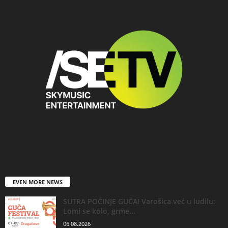
EVEN MORE NEWS
SUTRA POČINJE GUČA! Varošica već u ludilu:
Lomi se kolo, grme...
06.08.2026