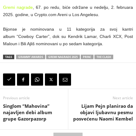
Gremi nagrade
, 67. po redu, biće održane u nedelju, 2. februara
2025. godine, u Crypto.com Areni u Los Angelesu.
Bijonse je nominovana u 11 kategorija za svoj kantri
album “Cowboy Carter”, dok su Kendrik Lamar, Charli XCX, Post
Maloun i Bili Ajliš nominovani u po sedam kategorija.
TAGS
GRAMMY AWARDS
GREMI NAGRADE 2025
PRINC
THE CLASH
Previous article
Next article
Singlom “Mahovina”
Lijam Pejn planirao da
najavljen debi album
objavi ljubavnu pesmu
grupe Gazorpazorp
posvećenu Naomi Kembel