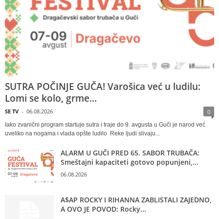
SUTRA POČINJE GUČA! Varošica već u ludilu:
Lomi se kolo, grme...
SE TV
-
06.08.2026
0
Iako zvanični program startuje sutra i traje do 9. avgusta u Guči je narod već
uveliko na nogama i vlada opšte ludilo Reke ljudi slivaju...
ALARM U GUČI PRED 65. SABOR TRUBAČA:
Smeštajni kapaciteti gotovo popunjeni,...
06.08.2026
A$AP ROCKY I RIHANNA ZABLISTALI ZAJEDNO,
A OVO JE POVOD: Rocky...