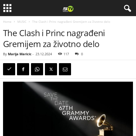
Home
MUSIC
The Clash i Princ nagrađeni Gremijem za životno delo
The Clash i Princ nagrađeni
Gremijem za životno delo
By
Marija Maricic
-
23.12.2024
117
0