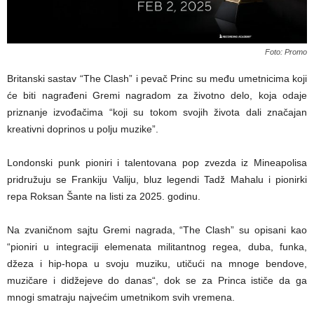
Foto: Promo
Britanski sastav “The Clash” i pevač Princ su među umetnicima koji
će biti nagrađeni Gremi nagradom za životno delo, koja odaje
priznanje izvođačima “koji su tokom svojih života dali značajan
kreativni doprinos u polju muzike”.
Londonski punk pioniri i talentovana pop zvezda iz Mineapolisa
pridružuju se Frankiju Valiju, bluz legendi Tadž Mahalu i pionirki
repa Roksan Šante na listi za 2025. godinu.
Na zvaničnom sajtu Gremi nagrada, “The Clash” su opisani kao
“pioniri u integraciji elemenata militantnog regea, duba, funka,
džeza i hip-hopa u svoju muziku, utičući na mnoge bendove,
muzičare i didžejeve do danas“, dok se za Princa ističe da ga
mnogi smatraju najvećim umetnikom svih vremena.