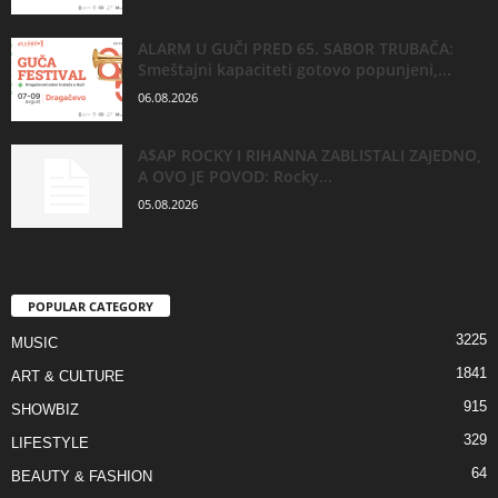
ALARM U GUČI PRED 65. SABOR TRUBAČA:
Smeštajni kapaciteti gotovo popunjeni,...
06.08.2026
A$AP ROCKY I RIHANNA ZABLISTALI ZAJEDNO,
A OVO JE POVOD: Rocky...
05.08.2026
POPULAR CATEGORY
3225
MUSIC
1841
ART & CULTURE
915
SHOWBIZ
329
LIFESTYLE
64
BEAUTY & FASHION