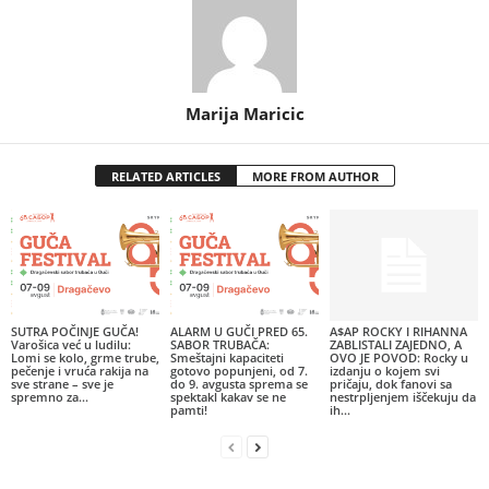
Marija Maricic
RELATED ARTICLES
MORE FROM AUTHOR
SUTRA POČINJE GUČA!
ALARM U GUČI PRED 65.
A$AP ROCKY I RIHANNA
Varošica već u ludilu:
SABOR TRUBAČA:
ZABLISTALI ZAJEDNO, A
Lomi se kolo, grme trube,
Smeštajni kapaciteti
OVO JE POVOD: Rocky u
pečenje i vruća rakija na
gotovo popunjeni, od 7.
izdanju o kojem svi
sve strane – sve je
do 9. avgusta sprema se
pričaju, dok fanovi sa
spremno za...
spektakl kakav se ne
nestrpljenjem iščekuju da
pamti!
ih...