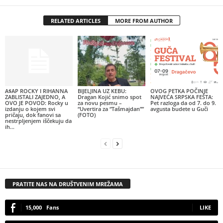
RELATED ARTICLES
MORE FROM AUTHOR
A$AP ROCKY I RIHANNA
BIJELJINA UZ KEBU:
OVOG PETKA POČINJE
ZABLISTALI ZAJEDNO, A
Dragan Kojić snimo spot
NAJVEĆA SRPSKA FEŠTA:
OVO JE POVOD: Rocky u
za novu pesmu –
Pet razloga da od 7. do 9.
izdanju o kojem svi
“Uvertira za “Tašmajdan””
avgusta budete u Guči
pričaju, dok fanovi sa
(FOTO)
nestrpljenjem iščekuju da
ih...
PRATITE NAS NA DRUŠTVENIM MREŽAMA
15,000
Fans
LIKE