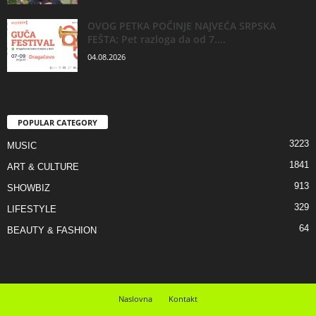
OVOG PETKA POČINJE NAJVEĆA SRPSKA
FEŠTA: Pet razloga da od 7....
04.08.2026
POPULAR CATEGORY
3223
MUSIC
1841
ART & CULTURE
913
SHOWBIZ
329
LIFESTYLE
64
BEAUTY & FASHION
Naslovna
Kontakt