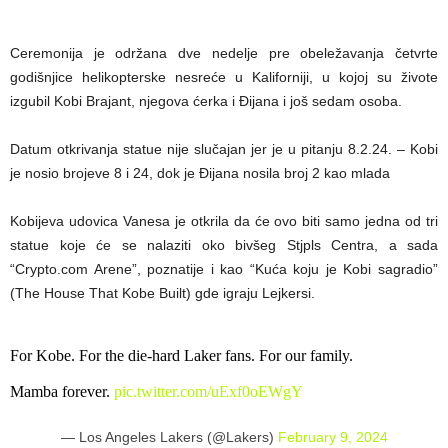
Ceremonija je održana dve nedelje pre obeležavanja četvrte
godišnjice helikopterske nesreće u Kaliforniji, u kojoj su živote
izgubil Kobi Brajant, njegova ćerka i Đijana i još sedam osoba.
Datum otkrivanja statue nije slučajan jer je u pitanju 8.2.24. – Kobi
je nosio brojeve 8 i 24, dok je Đijana nosila broj 2 kao mlada
Kobijeva udovica Vanesa je otkrila da će ovo biti samo jedna od tri
statue koje će se nalaziti oko bivšeg Stjpls Centra, a sada
“Crypto.com Arene”, poznatije i kao “Kuća koju je Kobi sagradio”
(The House That Kobe Built) gde igraju Lejkersi.
For Kobe. For the die-hard Laker fans. For our family.
Mamba forever.
pic.twitter.com/uExf0oEWgY
— Los Angeles Lakers (@Lakers)
February 9, 2024