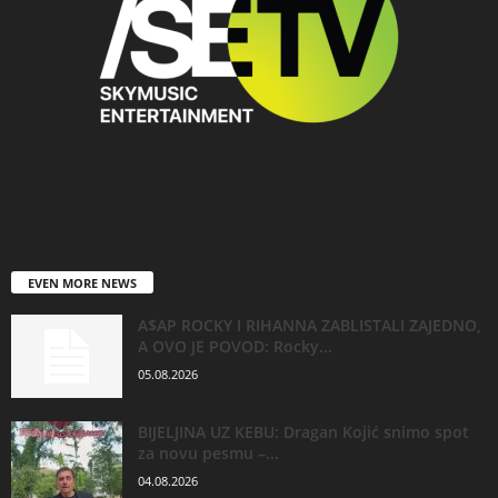
EVEN MORE NEWS
A$AP ROCKY I RIHANNA ZABLISTALI ZAJEDNO,
A OVO JE POVOD: Rocky...
05.08.2026
BIJELJINA UZ KEBU: Dragan Kojić snimo spot
za novu pesmu –...
04.08.2026