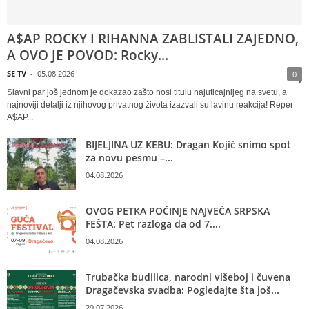
A$AP ROCKY I RIHANNA ZABLISTALI ZAJEDNO,
A OVO JE POVOD: Rocky...
SE TV
-
05.08.2026
0
Slavni par još jednom je dokazao zašto nosi titulu najuticajnijeg na svetu, a
najnoviji detalji iz njihovog privatnog života izazvali su lavinu reakcija! Reper
A$AP...
BIJELJINA UZ KEBU: Dragan Kojić snimo spot
za novu pesmu –...
04.08.2026
OVOG PETKA POČINJE NAJVEĆA SRPSKA
FEŠTA: Pet razloga da od 7....
04.08.2026
Trubačka budilica, narodni višeboj i čuvena
Dragačevska svadba: Pogledajte šta još...
29.07.2026