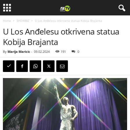
Home
SHOWBIZ
U Los Anđelesu otkrivena statua Kobija Brajanta
U Los Anđelesu otkrivena statua
Kobija Brajanta
By
Marija Maricic
-
09.02.2024
191
0