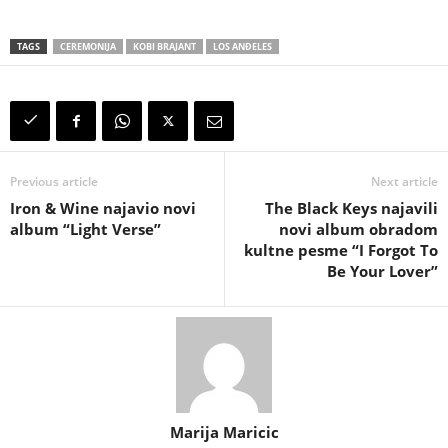
TAGS
CEREMONIJA
KOBI BRAJANT
LOS ANĐELES
Previous article
Next article
Iron & Wine najavio novi
The Black Keys najavili
album “Light Verse”
novi album obradom
kultne pesme “I Forgot To
Be Your Lover”
Marija Maricic