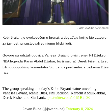
Foto: Youtube printscreen
Kobi Brajant je ovekovečen u bronzi, a događaju koji je bio zatvoren
za javnost, prisustvovali su njemu bliski ljudi.
Govore su održali udovica Vanesa Brajant, bivši trener Fil Džekson,
NBA legenda Karim Abdul Džabar, bivši saigrač Derek Fišer, a tu su
bili i dugogodišnji komentator Stu Lanc i predsednica Lejkersa Džini
Bas.
The group speaking at today’s Kobe Bryant statue unveiling:
Vanessa Bryant, Jeanie Buss, Phil Jackson, Kareem Abdul-Jabbar,
Derek Fisher and Stu Lantz.
pic.twitter.com/b5It1B2r03
— Jovan Buha (@jovanbuha)
February 8, 2024