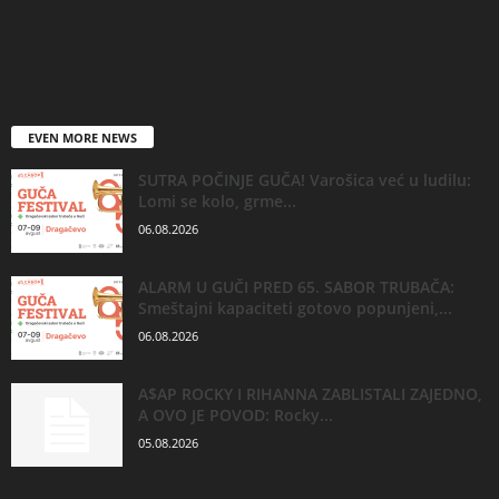
EVEN MORE NEWS
SUTRA POČINJE GUČA! Varošica već u ludilu:
Lomi se kolo, grme...
06.08.2026
ALARM U GUČI PRED 65. SABOR TRUBAČA:
Smeštajni kapaciteti gotovo popunjeni,...
06.08.2026
A$AP ROCKY I RIHANNA ZABLISTALI ZAJEDNO,
A OVO JE POVOD: Rocky...
05.08.2026