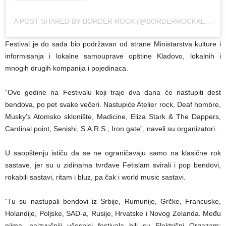
A POST SHARED BY BORDER ROCK (@BORDERROCKKLADOVO)
Festival je do sada bio podržavan od strane Ministarstva kulture i
informisanja i lokalne samouprave opštine Kladovo, lokalnih i
mnogih drugih kompanija i pojedinaca.
“Ove godine na Festivalu koji traje dva dana će nastupiti dest
bendova, po pet svake večeri. Nastupiće Atelier rock, Deaf hombre,
Musky’s Atomsko sklonište, Madicine, Eliza Stark & The Dappers,
Cardinal point, Senishi, S.A.R.S., Iron gate”, naveli su organizatori.
U saopštenju ističu da se ne ograničavaju samo na klasične rok
sastave, jer su u zidinama tvrđave Fetislam svirali i pop bendovi,
rokabili sastavi, ritam i bluz, pa čak i world music sastavi.
“Tu su nastupali bendovi iz Srbije, Rumunije, Grčke, Francuske,
Holandije, Poljske, SAD-a, Rusije, Hrvatske i Novog Zelanda. Među
njima, najzvučniji učesnici festivala bili su Električni Orgazam;