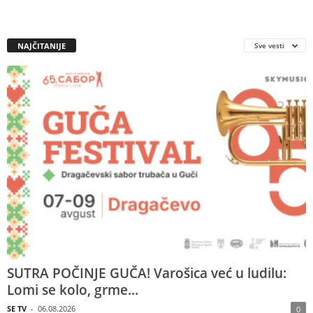
NAJČITANIJE
Sve vesti
SUTRA POČINJE GUČA! Varošica već u ludilu:
Lomi se kolo, grme...
SE TV
-
06.08.2026
0