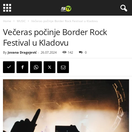
Home
MUSIC
Večeras počinje Border Rock Festival u Kladovu
Večeras počinje Border Rock
Festival u Kladovu
By
Jovana Dragojević
-
26.07.2024
142
0