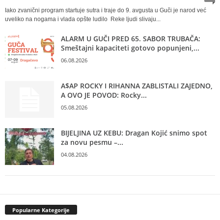
Iako zvanični program startuje sutra i traje do 9. avgusta u Guči je narod već
uveliko na nogama i vlada opšte ludilo Reke ljudi slivaju...
ALARM U GUČI PRED 65. SABOR TRUBAČA:
Smeštajni kapaciteti gotovo popunjeni,...
06.08.2026
A$AP ROCKY I RIHANNA ZABLISTALI ZAJEDNO,
A OVO JE POVOD: Rocky...
05.08.2026
BIJELJINA UZ KEBU: Dragan Kojić snimo spot
za novu pesmu –...
04.08.2026
Popularne Kategorije