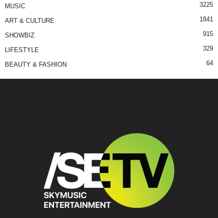
3225
MUSIC
1841
ART & CULTURE
915
SHOWBIZ
329
LIFESTYLE
64
BEAUTY & FASHION