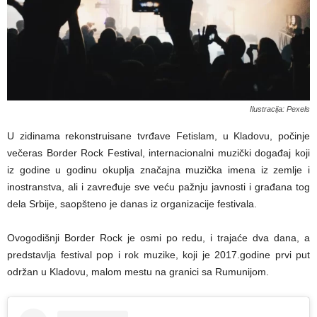
Ilustracija: Pexels
U zidinama rekonstruisane tvrđave Fetislam, u Kladovu, počinje
večeras Border Rock Festival, internacionalni muzički događaj koji
iz godine u godinu okuplja značajna muzička imena iz zemlje i
inostranstva, ali i zavređuje sve veću pažnju javnosti i građana tog
dela Srbije, saopšteno je danas iz organizacije festivala.
Ovogodišnji Border Rock je osmi po redu, i trajaće dva dana, a
predstavlja festival pop i rok muzike, koji je 2017.godine prvi put
održan u Kladovu, malom mestu na granici sa Rumunijom.