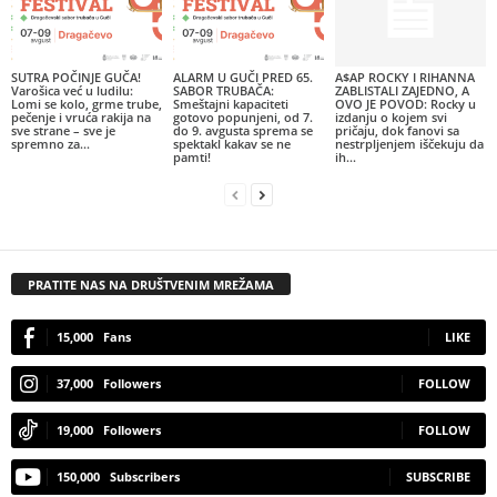
SUTRA POČINJE GUČA!
ALARM U GUČI PRED 65.
A$AP ROCKY I RIHANNA
Varošica već u ludilu:
SABOR TRUBAČA:
ZABLISTALI ZAJEDNO, A
Lomi se kolo, grme trube,
Smeštajni kapaciteti
OVO JE POVOD: Rocky u
pečenje i vruća rakija na
gotovo popunjeni, od 7.
izdanju o kojem svi
sve strane – sve je
do 9. avgusta sprema se
pričaju, dok fanovi sa
spremno za...
spektakl kakav se ne
nestrpljenjem iščekuju da
pamti!
ih...
PRATITE NAS NA DRUŠTVENIM MREŽAMA
15,000
Fans
LIKE
37,000
Followers
FOLLOW
19,000
Followers
FOLLOW
150,000
Subscribers
SUBSCRIBE