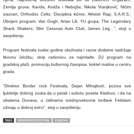
Zemlja gruva; Kanda, Kodža i Nebojša; Nikola Vranjković; Ničim
izazvan; Orthodox Celts; Disciplina kičme; Atheist Rap; S.A.R.S.;
Obojeni program; Van Gogh; Artan Lili; YU grupa; The Legendary
Shack Shakers; Slim Cessnas Auto Club; James Leg…”, stoji u
saopštenju.
Program festivala svake godine obuhvata i razne dodatne sadržaje
likovnu izložbu, strip radionicu za najmlađe, DJ program na
gradskoj plaži, promociju kulturnog časopisa, koktel matine u centru
grada.
“Direktor Border rock Festivala, Dejan Mihajlović, poziva sve
ljubitelje dobrog zvuka da u petak i subotu posete Kladovo, i da na
obalama Dunava, u zidinama srednjovekovne tvrđave Fetislam
uživaju u dobroj svirci”, stoji u saopštenju.
TAGS
BORDER ROCK FESTIVAL
KLADOVO