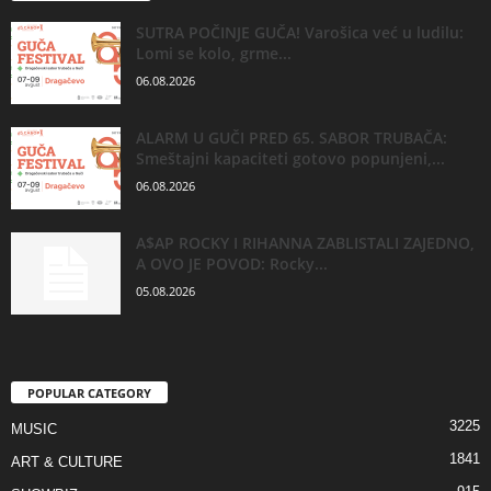
SUTRA POČINJE GUČA! Varošica već u ludilu:
Lomi se kolo, grme...
06.08.2026
ALARM U GUČI PRED 65. SABOR TRUBAČA:
Smeštajni kapaciteti gotovo popunjeni,...
06.08.2026
A$AP ROCKY I RIHANNA ZABLISTALI ZAJEDNO,
A OVO JE POVOD: Rocky...
05.08.2026
POPULAR CATEGORY
3225
MUSIC
1841
ART & CULTURE