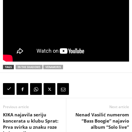
TAGS
IN THE SHADOWS
VENAMORIS
Previous article
Next article
KIKA najavila seriju
Nenad Vasilić numerom
koncerata u klubu Sprat:
“Bass Boogie” najavio
Prva svirka u znaku roze
album “Solo live”