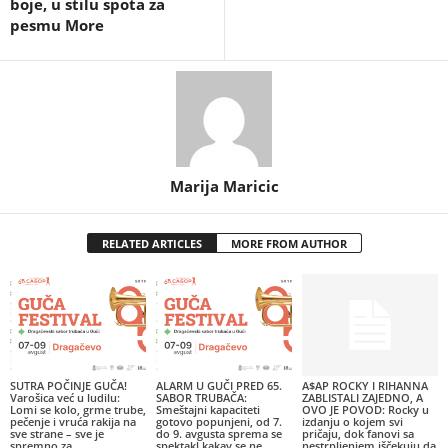
boje, u stilu spota za
pesmu More
Marija Maricic
RELATED ARTICLES
MORE FROM AUTHOR
SUTRA POČINJE GUČA!
ALARM U GUČI PRED 65.
A$AP ROCKY I RIHANNA
Varošica već u ludilu:
SABOR TRUBAČA:
ZABLISTALI ZAJEDNO, A
Lomi se kolo, grme trube,
Smeštajni kapaciteti
OVO JE POVOD: Rocky u
pečenje i vruća rakija na
gotovo popunjeni, od 7.
izdanju o kojem svi
sve strane – sve je
do 9. avgusta sprema se
pričaju, dok fanovi sa
spremno za...
spektakl kakav se ne
nestrpljenjem iščekuju da