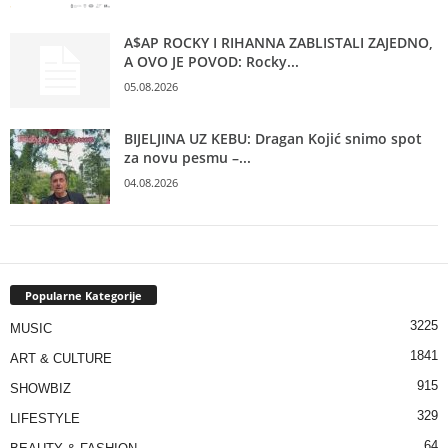
A$AP ROCKY I RIHANNA ZABLISTALI ZAJEDNO,
A OVO JE POVOD: Rocky...
05.08.2026
BIJELJINA UZ KEBU: Dragan Kojić snimo spot
za novu pesmu –...
04.08.2026
Popularne Kategorije
3225
MUSIC
1841
ART & CULTURE
915
SHOWBIZ
329
LIFESTYLE
64