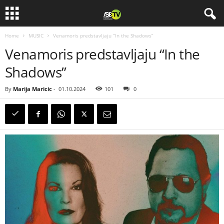
Home
MUSIC
Venamoris predstavljaju “In the Shadows”
Venamoris predstavljaju “In the
Shadows”
By
Marija Maricic
-
01.10.2024
101
0