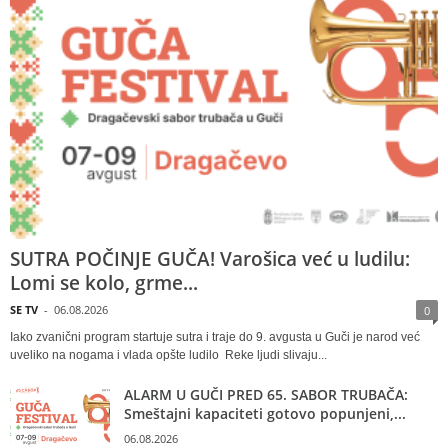
SUTRA POČINJE GUČA! Varošica već u ludilu:
Lomi se kolo, grme...
SE TV
-
06.08.2026
0
Iako zvanični program startuje sutra i traje do 9. avgusta u Guči je narod već
uveliko na nogama i vlada opšte ludilo Reke ljudi slivaju...
ALARM U GUČI PRED 65. SABOR TRUBAČA:
Smeštajni kapaciteti gotovo popunjeni,...
06.08.2026