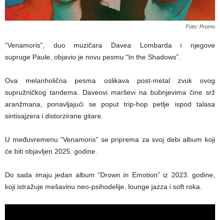
Foto: Promo
“Venamoris”, duo muzičara Davea Lombarda i njegove
supruge Paule, objavio je novu pesmu “In the Shadows”.
Ova melanholična pesma oslikava post-metal zvuk ovog
supružničkog tandema. Daveovi marševi na bubnjevima čine srž
aranžmana, ponavljajući se poput trip-hop petlje ispod talasa
sintisajzera i distorzirane gitare.
U međuvremenu “Venamoris” se priprema za svoj debi album koji
će biti objavljen 2025. godine.
Do sada imaju jedan album “Drown in Emotion” iz 2023. godine,
koji istražuje mešavinu neo-psihodelije, lounge jazza i soft roka.