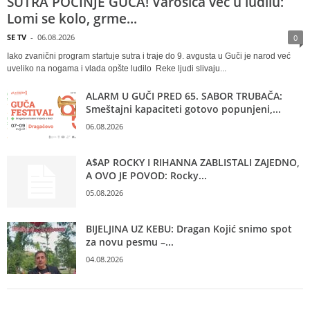
SUTRA POČINJE GUČA! Varošica već u ludilu:
Lomi se kolo, grme...
SE TV
-
06.08.2026
0
Iako zvanični program startuje sutra i traje do 9. avgusta u Guči je narod već
uveliko na nogama i vlada opšte ludilo Reke ljudi slivaju...
ALARM U GUČI PRED 65. SABOR TRUBAČA:
Smeštajni kapaciteti gotovo popunjeni,...
06.08.2026
A$AP ROCKY I RIHANNA ZABLISTALI ZAJEDNO,
A OVO JE POVOD: Rocky...
05.08.2026
BIJELJINA UZ KEBU: Dragan Kojić snimo spot
za novu pesmu –...
04.08.2026