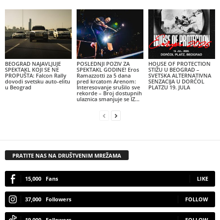
BEOGRAD NAJAVLJUJE
POSLEDNJI POZIV ZA
HOUSE OF PROTECTION
SPEKTAKL KOJI SE NE
SPEKTAKL GODINE! Eros
STIŽU U BEOGRAD –
PROPUŠTA: Falcon Rally
Ramazzotti za 5 dana
SVETSKA ALTERNATIVNA
dovodi svetsku auto-elitu
pred krcatom Arenom:
SENZACIJA U DORĆOL
u Beograd
Interesovanje srušilo sve
PLATZU 19. JULA
rekorde – Broj dostupnih
ulaznica smanjuje se IZ...
PRATITE NAS NA DRUŠTVENIM MREŽAMA
15,000
Fans
LIKE
37,000
Followers
FOLLOW
19,000
Followers
FOLLOW