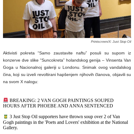
Printscreen/X: Just Stop Oil
Aktivisti pokreta “Samo zaustavite naftu” posuli su supom iz
konzerve dve slike “Suncokreta” holandskog genija – Vinsenta Van
Goga u Nacionalnoj galeriji u Londonu. Snimak ovog vandalskog
čina, koji su izveli revoltirani hapšenjem njihovih članova, objavili su
na svom X nalogu:
BREAKING: 2 VAN GOGH PAINTINGS SOUPED
HOURS AFTER PHOEBE AND ANNA SENTENCED
3 Just Stop Oil supporters have thrown soup over 2 of Van
Gogh paintings in the 'Poets and Lovers' exhibition at the National
Gallery.