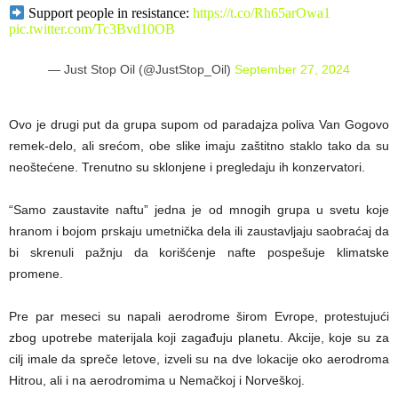
Support people in resistance:
https://t.co/Rh65arOwa1
pic.twitter.com/Tc3Bvd10OB
— Just Stop Oil (@JustStop_Oil)
September 27, 2024
Ovo je drugi put da grupa supom od paradajza poliva Van Gogovo
remek-delo, ali srećom, obe slike imaju zaštitno staklo tako da su
neoštećene. Trenutno su sklonjene i pregledaju ih konzervatori.
“Samo zaustavite naftu” jedna je od mnogih grupa u svetu koje
hranom i bojom prskaju umetnička dela ili zaustavljaju saobraćaj da
bi skrenuli pažnju da korišćenje nafte pospešuje klimatske
promene.
Pre par meseci su napali aerodrome širom Evrope, protestujući
zbog upotrebe materijala koji zagađuju planetu. Akcije, koje su za
cilj imale da spreče letove, izveli su na dve lokacije oko aerodroma
Hitrou, ali i na aerodromima u Nemačkoj i Norveškoj.