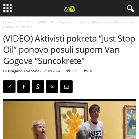
Home
LIFESTYLE
(VIDEO) Aktivisti pokreta “Just Stop Oil” ponovo posuli supom Van
Gogove “Suncokrete”
(VIDEO) Aktivisti pokreta “Just Stop
Oil” ponovo posuli supom Van
Gogove “Suncokrete”
By
Dragana Zivanovic
-
29.09.2024
171
0