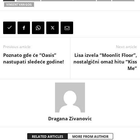
VINSENT VAN GOG
Previous article
Next article
Poznato gde će “Oasis”
Lisa izvela “Moonlit Floor”,
nastupati sledeće godine!
nostalgični omaž hitu “Kiss
Me”
Dragana Zivanovic
RELATED ARTICLES
MORE FROM AUTHOR