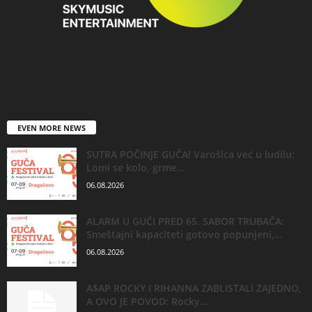
EVEN MORE NEWS
SUTRA POČINJE GUČA! Varošica već u ludilu:
Lomi se kolo, grme...
06.08.2026
ALARM U GUČI PRED 65. SABOR TRUBAČA:
Smeštajni kapaciteti gotovo popunjeni,...
06.08.2026
A$AP ROCKY I RIHANNA ZABLISTALI ZAJEDNO,
A OVO JE POVOD: Rocky...