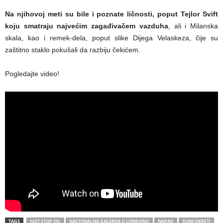
Na njihovoj meti su bile i poznate ličnosti, poput Tejlor Svift
koju smatraju najvećim zagađivačem vazduha
, ali i Milanska
skala, kao i remek-dela, poput slike Dijega Velaskeza, čije su
zaštitno staklo pokušali da razbiju čekićem.
Pogledajte video!
TAGS
JUST STOP OIL
NACIONALNA GALERIJA U LONDONU
NAPAD
SUNCOKRETI